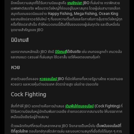
อีกหนึ่งความสนุกที่ได้รับความนิยมสูงคือ
เกมยิงปลา
JBO
ที่เล่นง่าย กราฟิกสวย
เอฟเฟกต์สมจริง พร้อมรางวัลใหญ่ที่ซ่อนอยู่ในมหาสมุทร โดยผู้เล่นสามารถเลือก
สนุกกับเกมยอดนิยมอย่าง
Happy Fishing, Mega Fishing, Ocean King
และเกมยิงปลาเวอร์ชันใหม่ ๆ ที่มอบความตื่นเต้นและโอกาสในการลุ้นรางวัลใหญ่ทุก
ครั้งที่ยิงปลาสำเร็จ ทำให้หมวดเกมนี้เป็นที่ชื่นชอบของผู้เล่นทุกวัย และเป็นหนึ่งใน
จุดขายสำคัญของ JBO
มินิเกมส์
นอกจากเกมหลักแล้ว JBO ยังมี
มินิเกมส์
ได้เงินจริง
เช่น เกมทอยลูกเต๋า เกมวงล้อ
และเกมแนว casual ที่เล่นสนุก ใช้เวลาสั้น แต่ให้ผลตอบแทนคุ้มค่า
หวย
สายตัวเลขต้องลอง
หวยออนไลน์
JBO
ที่เปิดให้แทงทั้งหวยรัฐบาลไทย หวยฮานอย
หวยลาว และหวยหุ้นต่างประเทศ อัตราจ่ายสูง เล่นง่าย ปลอดภัย
Cock Fighting
สิ่งที่ทำให้ JBO แตกต่างคือการนำเสนอ
เดิมพันไก่ชนออนไลน์
(Cock Fighting)
ที่
ได้รับความนิยมในหมู่นักเดิมพันชาวเอเชีย ถ่ายทอดสดจากสนามจริง ให้บรรยากาศ
เหมือนนั่งเชียร์อยู่ข้างสนาม
ด้วยผลิตภัณฑ์ที่ครบถ้วนหลากหลาย JBO จึงกลายเป็นหนึ่งใน
เว็บพนันออนไลน์ที่
ดีที่สุดในไทย
ตอบโจทย์ทุกสไตล์การเล่น และมอบความสนุกที่เชื่อถือได้ในทุก ๆ การ