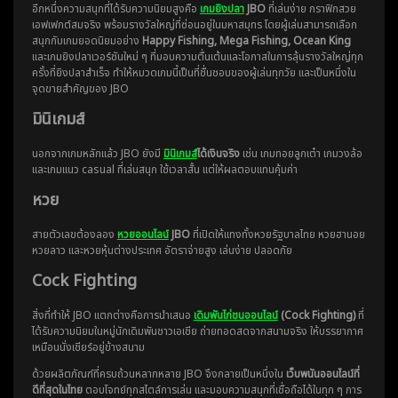
อีกหนึ่งความสนุกที่ได้รับความนิยมสูงคือ
เกมยิงปลา
JBO
ที่เล่นง่าย กราฟิกสวย
เอฟเฟกต์สมจริง พร้อมรางวัลใหญ่ที่ซ่อนอยู่ในมหาสมุทร โดยผู้เล่นสามารถเลือก
สนุกกับเกมยอดนิยมอย่าง
Happy Fishing, Mega Fishing, Ocean King
และเกมยิงปลาเวอร์ชันใหม่ ๆ ที่มอบความตื่นเต้นและโอกาสในการลุ้นรางวัลใหญ่ทุก
ครั้งที่ยิงปลาสำเร็จ ทำให้หมวดเกมนี้เป็นที่ชื่นชอบของผู้เล่นทุกวัย และเป็นหนึ่งใน
จุดขายสำคัญของ JBO
มินิเกมส์
นอกจากเกมหลักแล้ว JBO ยังมี
มินิเกมส์
ได้เงินจริง
เช่น เกมทอยลูกเต๋า เกมวงล้อ
และเกมแนว casual ที่เล่นสนุก ใช้เวลาสั้น แต่ให้ผลตอบแทนคุ้มค่า
หวย
สายตัวเลขต้องลอง
หวยออนไลน์
JBO
ที่เปิดให้แทงทั้งหวยรัฐบาลไทย หวยฮานอย
หวยลาว และหวยหุ้นต่างประเทศ อัตราจ่ายสูง เล่นง่าย ปลอดภัย
Cock Fighting
สิ่งที่ทำให้ JBO แตกต่างคือการนำเสนอ
เดิมพันไก่ชนออนไลน์
(Cock Fighting)
ที่
ได้รับความนิยมในหมู่นักเดิมพันชาวเอเชีย ถ่ายทอดสดจากสนามจริง ให้บรรยากาศ
เหมือนนั่งเชียร์อยู่ข้างสนาม
ด้วยผลิตภัณฑ์ที่ครบถ้วนหลากหลาย JBO จึงกลายเป็นหนึ่งใน
เว็บพนันออนไลน์ที่
ดีที่สุดในไทย
ตอบโจทย์ทุกสไตล์การเล่น และมอบความสนุกที่เชื่อถือได้ในทุก ๆ การ