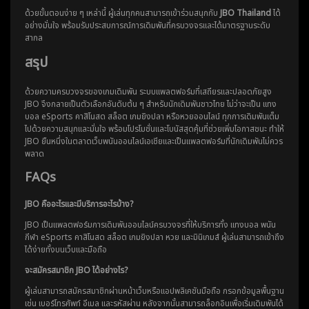
ด้วยขั้นตอนง่าย ๆ เหล่านี้ ผู้เล่นทุกคนสามารถเข้าร่วมสนุกกับ
JBO Thailand
ได้
อย่างมั่นใจ พร้อมรับประสบการณ์การเดิมพันที่ครบวงจรและได้มาตรฐานระดับ
สากล
สรุป
ด้วยความครบวงจรของเกมเดิมพัน ระบบแพลตฟอร์มที่เสถียรและปลอดภัยสูง
JBO จึงกลายเป็นตัวเลือกอันดับต้น ๆ สำหรับนักเดิมพันชาวไทย ไม่ว่าจะเป็น แทง
บอล eSports คาสิโนสด สล็อต เกมยิงปลา หรือหวยออนไลน์ ทุกการเดิมพันเต็ม
ไปด้วยความสนุกและมั่นใจ พร้อมโปรโมชั่นและโบนัสสุดคุ้มที่ช่วยเพิ่มโอกาสชนะ ทำให้
JBO ยืนหนึ่งในตลาดเว็บพนันออนไลน์เอเชียและเป็นแพลตฟอร์มที่นักเดิมพันไม่ควร
พลาด
FAQs
JBO คืออะไรและมีบริการอะไรบ้าง?
JBO เป็นแพลตฟอร์มการเดิมพันออนไลน์ครบวงจรที่ให้บริการทั้ง แทงบอล พนัน
กีฬา eSports คาสิโนสด สล็อต เกมยิงปลา หวย และมินิเกมส์ ผู้เล่นสามารถเข้าถึง
ได้ง่ายทั้งบนเว็บและมือถือ
จะสมัครสมาชิก JBO ได้อย่างไร?
ผู้เล่นสามารถสมัครสมาชิกผ่านหน้าเว็บหรือแอปพลิเคชันมือถือ กรอกข้อมูลพื้นฐาน
เช่น เบอร์โทรศัพท์ อีเมล และรหัสผ่าน หลังจากนั้นสามารถล็อกอินเพื่อเริ่มเดิมพันได้