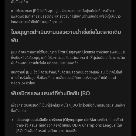
พันมืออาชีพ
การพัฒนาของ JBO ไม่ได้หยุดอยู่แค่จำนวนเกม แต่ยังมุ่งเน้นไปที่การพัฒนา
แพลตฟอร์มที่เสถียร ปลอดภัย และรองรับการใช้งานผ่านมือถือ เพื่อให้ผู้เล่นชาว
ไทยสามารถเข้าถึงได้ง่ายทุกที่ทุกเวลา
ใบอนุญาตดำเนินงานและความน่าเชื่อถือในตลาดเดิม
พัน
JBO ดำเนินงานภายใต้ใบอนุญาต
First Cagayan License
จากรัฐบาลฟิลิปปินส์
ซึ่งเป็นหนึ่งในใบอนุญาตที่ได้รับการยอมรับระดับสากล ทำให้ผู้เล่นมั่นใจได้ว่าการเดิม
พันทั้งหมดมีความโปร่งใส ยุติธรรม และปลอดภัย
นอกจากนี้ JBO ยังให้ความสำคัญกับความปลอดภัยของข้อมูลผู้เล่น ใช้เทคโนโลยี
การเข้ารหัสขั้นสูงเพื่อป้องกันความเสี่ยง และมีทีมงานบริการลูกค้าให้คำแนะนำ
ตลอด 24 ชั่วโมง
พันธมิตรและแบรนด์ที่ร่วมมือกับ JBO
เพื่อยกระดับแบรนด์ให้เป็นที่รู้จักในระดับโลก JBO ได้ร่วมมือกับพันธมิตรและนักกีฬา
ชื่อดัง เช่น
สโมสรฟุตบอลโอลิมปิก มาร์กเซย (Olympique de Marseille)
สโมสรชั้นนำ
จากฝรั่งเศสและทีมเดียวที่เคยคว้าแชมป์ UEFA Champions League โดย
JBO เป็นพันธมิตรอย่างเป็นทางการในเอเชีย