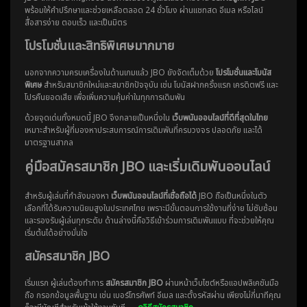
พร้อมให้คำปรึกษาและช่วยเหลือตลอด 24 ชั่วโมง ผ่านแชทสด อีเมล หรือไลน์
สื่อสารง่าย ตอบเร็ว และเป็นมิตร
โปรโมชั่นและสิทธิพิเศษมากมาย
นอกจากความครบเครื่องในด้านเกมแล้ว JBO ยังจัดเต็มด้วย
โปรโมชั่นและโบนัส
พิเศษ
สำหรับสมาชิกใหม่และสมาชิกปัจจุบัน เช่น โบนัสฝากครั้งแรก เครดิตฟรี และ
โปรคืนยอดเสีย เพื่อเพิ่มความคุ้มค่าในทุกการเดิมพัน
ด้วยจุดเด่นทั้งหมดนี้ JBO จึงกลายเป็นหนึ่งใน
เว็บพนันออนไลน์ที่ดีที่สุดในไทย
เหมาะสำหรับผู้ที่มองหาประสบการณ์การเดิมพันที่ครบวงจร ปลอดภัย และได้
มาตรฐานสากล
คู่มือสมัครสมาชิก JBO และเริ่มเดิมพันออนไลน์
สำหรับผู้เล่นที่กำลังมองหา
เว็บพนันออนไลน์ที่เชื่อถือได้
JBO ถือเป็นหนึ่งในตัว
เลือกที่ได้รับความนิยมสูงในประเทศไทย เพราะมีขั้นตอนการใช้งานที่ง่าย ไม่ซับซ้อน
และรองรับผู้เล่นทุกระดับ ด้านล่างนี้คือวิธีเข้าร่วมการเดิมพันแบบ ที่จะช่วยให้คุณ
เริ่มต้นได้อย่างมั่นใจ
สมัครสมาชิก JBO
เริ่มแรก ผู้เล่นต้องทำการ
สมัครสมาชิก JBO
ผ่านหน้าเว็บไซต์หรือแอปพลิเคชันมือ
ถือ กรอกข้อมูลพื้นฐาน เช่น เบอร์โทรศัพท์ อีเมล และตั้งรหัสผ่าน เพียงไม่กี่นาทีคุณ