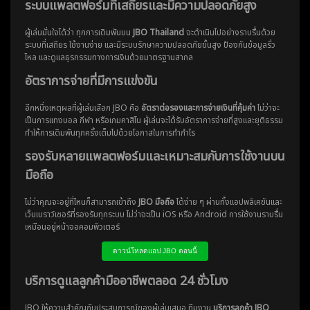
ระบบแพลตฟอร์มที่เสถียรและมีความปลอดภัยสูง
ผู้เล่นมั่นใจได้ว่า ทุกการเดิมพันบน
JBO Thailand
จะดำเนินไปอย่างราบรื่นด้วย
ระบบที่เสถียร ใช้งานง่าย และมีระบบรักษาความปลอดภัยขั้นสูง ป้องกันข้อมูลรั่ว
ไหล และดูแลธุรกรรมทางการเงินด้วยมาตรฐานสากล
อัตราการจ่ายที่มีการแข่งขัน
อีกหนึ่งเหตุผลที่ผู้เล่นเลือก JBO คือ
อัตราต่อรองและการจ่ายเงินที่คุ้มค่า
ไม่ว่าจะ
เป็นการแทงบอล กีฬา หรือเกมคาสิโน ผู้เล่นจะได้รับอัตราการจ่ายที่สูงและยุติธรรม
ทำให้การเดิมพันทุกครั้งเต็มไปด้วยโอกาสในการทำกำไร
รองรับหลายแพลตฟอร์มและเหมาะสมกับการใช้งานบน
มือถือ
ไม่ว่าคุณจะอยู่ที่ไหนก็สามารถเข้าถึง
JBO มือถือ
ได้ง่าย ๆ ผ่านทั้งแอปพลิเคชันและ
เว็บเบราว์เซอร์ที่รองรับทุกระบบ ไม่ว่าจะเป็น iOS หรือ Android การใช้งานราบรื่น
เหมือนอยู่หน้าจอคอมพิวเตอร์
ดาวน์โหลดแอป JBO ตอนนี้
บริการดูแลลูกค้ามืออาชีพตลอด 24 ชั่วโมง
JBO ให้ความสำคัญกับประสบการณ์ของผู้เล่นเสมอ ทีมงาน
บริการลูกค้า JBO