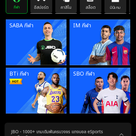
อีสปอร์ต
คาสิโน
สล็อต
กีฬา
มินิเกม
SABA กีฬา
IM กีฬา
BTi กีฬา
SBO กีฬา
JBO - 1000+ เกมเดิมพันครบวงจร แทงบอล eSports