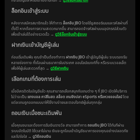
ก็จะมีบัญชีสำหรับเข้าใช้งานทันที →
ดูวิธีสมัครสมาชิก
ล็อกอินเข้าสู่ระบบ
หลังจากสมัครสมาชิกแล้ว ให้ทำการ
ล็อกอิน JBO
โดยใช้ยูสเซอร์เนมและรหัสผ่านที่
ตั้งไว้ หากต้องการความสะดวกมากขึ้น สามารถจดจำรหัสผ่านบนอุปกรณ์ส่วนตัว
เพื่อเข้าเล่นได้อย่างรวดเร็ว →
ดูวิธีล็อกอินเข้าสู่ระบบ
ฝากเงินเข้าบัญชีผู้เล่น
ก่อนเริ่มเดิมพัน คุณจำเป็นต้องทำการ
ฝากเงิน JBO
เข้าสู่บัญชีผู้เล่น ระบบรองรับ
หลายช่องทาง ทั้งโอนผ่านธนาคารในประเทศ ออนไลน์แบงก์กิ้ง หรือระบบวอลเล็ต
เพื่อให้ผู้เล่นสะดวกที่สุด →
ดูวิธีฝากเงิน
เลือกเกมที่ต้องการเล่น
เมื่อมีเครดิตในบัญชีแล้ว คุณสามารถเลือกสนุกกับเกมต่าง ๆ ที่ JBO เปิดให้บริการ
ไม่ว่าจะเป็น
แทงบอล คาสิโนสด สล็อต เกมยิงปลา eSports หรือหวยออนไลน์
โดย
แต่ละเกมถูกออกแบบมาให้ใช้งานง่ายและตอบโจทย์ผู้เล่นทุกกลุ่ม
ถอนเงินเมื่อชนะเดิมพัน
เมื่อคุณชนะและต้องการรับเงินรางวัล สามารถทำการ
ถอนเงิน JBO
ได้ทันทีผ่าน
ระบบอัตโนมัติ ใช้เวลาไม่นาน เงินจะถูกโอนเข้าบัญชีธนาคารของคุณอย่างปลอดภัย
และโปร่งใส →
ดูวิธีถอนเงิน