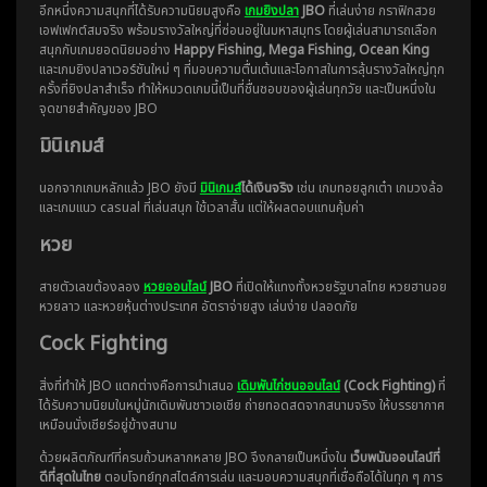
อีกหนึ่งความสนุกที่ได้รับความนิยมสูงคือ
เกมยิงปลา
JBO
ที่เล่นง่าย กราฟิกสวย
เอฟเฟกต์สมจริง พร้อมรางวัลใหญ่ที่ซ่อนอยู่ในมหาสมุทร โดยผู้เล่นสามารถเลือก
สนุกกับเกมยอดนิยมอย่าง
Happy Fishing, Mega Fishing, Ocean King
และเกมยิงปลาเวอร์ชันใหม่ ๆ ที่มอบความตื่นเต้นและโอกาสในการลุ้นรางวัลใหญ่ทุก
ครั้งที่ยิงปลาสำเร็จ ทำให้หมวดเกมนี้เป็นที่ชื่นชอบของผู้เล่นทุกวัย และเป็นหนึ่งใน
จุดขายสำคัญของ JBO
มินิเกมส์
นอกจากเกมหลักแล้ว JBO ยังมี
มินิเกมส์
ได้เงินจริง
เช่น เกมทอยลูกเต๋า เกมวงล้อ
และเกมแนว casual ที่เล่นสนุก ใช้เวลาสั้น แต่ให้ผลตอบแทนคุ้มค่า
หวย
สายตัวเลขต้องลอง
หวยออนไลน์
JBO
ที่เปิดให้แทงทั้งหวยรัฐบาลไทย หวยฮานอย
หวยลาว และหวยหุ้นต่างประเทศ อัตราจ่ายสูง เล่นง่าย ปลอดภัย
Cock Fighting
สิ่งที่ทำให้ JBO แตกต่างคือการนำเสนอ
เดิมพันไก่ชนออนไลน์
(Cock Fighting)
ที่
ได้รับความนิยมในหมู่นักเดิมพันชาวเอเชีย ถ่ายทอดสดจากสนามจริง ให้บรรยากาศ
เหมือนนั่งเชียร์อยู่ข้างสนาม
ด้วยผลิตภัณฑ์ที่ครบถ้วนหลากหลาย JBO จึงกลายเป็นหนึ่งใน
เว็บพนันออนไลน์ที่
ดีที่สุดในไทย
ตอบโจทย์ทุกสไตล์การเล่น และมอบความสนุกที่เชื่อถือได้ในทุก ๆ การ