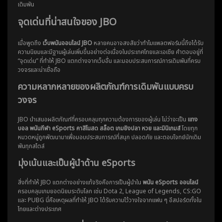
เดิมพัน
จุดเด่นที่น่าสนใจของ JBO
เมื่อพูดถึง
เว็บพนันออนไลน์ JBO
หลายคนอาจสงสัยว่าทำไมแพลตฟอร์มนี้ถึงได้รับ
ความนิยมและมีฐานผู้เล่นเพิ่มขึ้นอย่างต่อเนื่องในประเทศไทยและเอเชีย คำตอบอยู่ที่
“จุดเด่น” ที่ทำให้ JBO แตกต่างจากเว็บอื่น และมอบประสบการณ์การเดิมพันที่ครบ
วงจรและน่าเชื่อถือ
ความหลากหลายของผลิตภัณฑ์การเดิมพันแบบครบ
วงจร
JBO นำเสนอผลิตภัณฑ์ที่ครอบคลุมทุกความต้องการของผู้เล่น ไม่ว่าจะเป็น
แทง
บอล พนันกีฬา eSports คาสิโนสด สล็อต เกมยิงปลา หวย และมินิเกมส์
โดยทุก
หมวดหมู่ถูกพัฒนามาเพื่อมอบประสบการณ์ที่สนุก ปลอดภัย และตอบโจทย์นักเดิม
พันทุกสไตล์
มุ่งเน้นและเป็นผู้นำด้าน eSports
สิ่งที่ทำให้ JBO แตกต่างอย่างแท้จริงคือการเป็นผู้นำใน
พนัน eSports ออนไลน์
ครอบคลุมเกมยอดนิยมระดับโลก เช่น Dota 2, League of Legends, CS:GO
และ PUBG นี่คือเหตุผลที่ทำให้ JBO ได้รับความไว้วางใจจากแฟน ๆ อีสปอร์ตทั้งใน
ไทยและต่างประเทศ