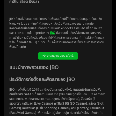
คาสิโน สล็อต ยิงปลา
JBO คือหนึ่งในแพลตฟอร์มการเดิมพันออนไลน์ที่ได้รับความนิยมสูงสุดในเอเชีย
โดยเฉพาะในประเทศไทยที่ผู้เล่นมองหาเว็บเดิมพันครบวงจรและปลอดภัย
แพลตฟอร์มนี้ครอบคลุมทั้งการเดิมพันกีฬา eSports คาสิโนสด สล็อต เกมยิง
ปลา และหวยออนไลน์ จุดเด่นของ
JBO
คือระบบที่เสถียร ใช้งานง่าย และรองรับ
การเข้าถึงผ่านมือถือเต็มรูปแบบ ทำให้ผู้เล่นสามารถสนุกและทำกำไรได้ทุกที่ทุกเวลา
พร้อมด้วยฟีเจอร์ใหม่ ๆ ที่น่าตื่นเต้น เพิ่มความหลากหลายให้ประสบการณ์การเดิม
พันเหนือระดับ
เข้าร่วมสนุกกับ JBO เดี๋ยวนี้
แนะนำภาพรวมของ JBO
ประวัติการก่อตั้งและพัฒนาของ JBO
JBO ก่อตั้งขึ้นในปี 2019 และปัจจุบันกลายเป็นหนึ่งใน
แพลตฟอร์มการเดิมพัน
ออนไลน์ครบวงจร
ที่ได้รับความนิยมอย่างสูงในเอเชีย จุดแข็งของ JBO คือการนำ
เสนอเกมเดิมพันที่หลากหลาย ครอบคลุมทั้ง
กีฬา (Sports), อีสปอร์ต (E-
sports), คาสิโนสด (Live Casino), คาสิโน 3 มิติ (3D Casino), สล็อต (Slot
Games), เกมยิงปลา (Fish Shooting Games), หวย (Lottery) และมินิเกมส์
(Fast/Mini Games)
เพื่อตอบโจทย์ผู้เล่นทุกกลุ่ม ตั้งแต่มือใหม่ไปจนถึงนักเดิม