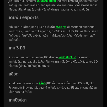
JBO โดดเด่นในเรื่องของ
พนันกีฬาออนไลน์
โดยเฉพาะ
แทงบอล JBO
ที่มีทั้งลีกเล็ก
ลีกใหญ่ ไปจนถึงรายการระดับโลก ผู้เล่นสามารถเลือกเดิมพันได้ทั้งราคาต่อรอง เอ
เชียนแฮนดิแคป สกอร์สูง–ต่ำ หรือแม้แต่การแทงสดในระหว่างการแข่งขัน
เดิมพัน eSports
หนึ่งในจุดขายสำคัญของ JBO คือ
เดิมพัน
eSports
ซึ่งครอบคลุมเกมยอดนิยม
เช่น Dota 2, League of Legends, CS:GO และ PUBG JBO ถือเป็นเว็บแรก ๆ
ที่ให้ความสำคัญกับอีสปอร์ตในเอเชีย ทำให้ผู้เล่นมั่นใจได้ว่าจะได้รับประสบการณ์ที่
เหนือระดับ
เกม 3 มิติ
สำหรับคนที่ชอบความแปลกใหม่ JBO นำเสนอ
เกมคาสิโน 3 มิติ
ที่ผสมผสาน
เทคโนโลยีและความสมจริง ไม่ว่าจะเป็นไพ่บาคาร่า เสือมังกร หรือรูเล็ตในรูปแบบ 3D
ที่ให้ความรู้สึกเหมือนนั่งอยู่ในบ่อนจริง
สล็อต
สายปั่นสล็อตห้ามพลาดกับ
สล็อต
JBO
ที่รวมค่ายดังชั้นนำ เช่น PG Soft, JILI,
Pragmatic Play เกมสล็อตแตกง่าย โบนัสออกบ่อย และมีธีมหลากหลายให้เลือก
เล่นตลอด 24 ชั่วโมง
เกมยิงปลา