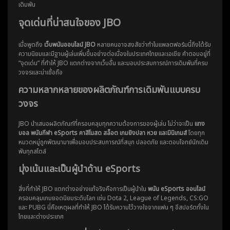
เดิมพัน
จุดเด่นที่น่าสนใจของ JBO
เมื่อพูดถึง
เว็บพนันออนไลน์ JBO
หลายคนอาจสงสัยว่าทำไมแพลตฟอร์มนี้ถึงได้รับ
ความนิยมและมีฐานผู้เล่นเพิ่มขึ้นอย่างต่อเนื่องในประเทศไทยและเอเชีย คำตอบอยู่ที่
“จุดเด่น” ที่ทำให้ JBO แตกต่างจากเว็บอื่น และมอบประสบการณ์การเดิมพันที่ครบ
วงจรและน่าเชื่อถือ
ความหลากหลายของผลิตภัณฑ์การเดิมพันแบบครบ
วงจร
JBO นำเสนอผลิตภัณฑ์ที่ครอบคลุมทุกความต้องการของผู้เล่น ไม่ว่าจะเป็น
แทง
บอล พนันกีฬา eSports คาสิโนสด สล็อต เกมยิงปลา หวย และมินิเกมส์
โดยทุก
หมวดหมู่ถูกพัฒนามาเพื่อมอบประสบการณ์ที่สนุก ปลอดภัย และตอบโจทย์นักเดิม
พันทุกสไตล์
มุ่งเน้นและเป็นผู้นำด้าน eSports
สิ่งที่ทำให้ JBO แตกต่างอย่างแท้จริงคือการเป็นผู้นำใน
พนัน eSports ออนไลน์
ครอบคลุมเกมยอดนิยมระดับโลก เช่น Dota 2, League of Legends, CS:GO
และ PUBG นี่คือเหตุผลที่ทำให้ JBO ได้รับความไว้วางใจจากแฟน ๆ อีสปอร์ตทั้งใน
ไทยและต่างประเทศ