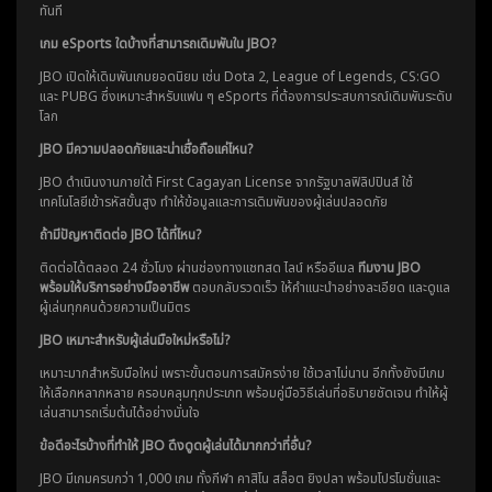
ทันที
เกม eSports ใดบ้างที่สามารถเดิมพันใน JBO?
JBO เปิดให้เดิมพันเกมยอดนิยม เช่น Dota 2, League of Legends, CS:GO
และ PUBG ซึ่งเหมาะสำหรับแฟน ๆ eSports ที่ต้องการประสบการณ์เดิมพันระดับ
โลก
JBO มีความปลอดภัยและน่าเชื่อถือแค่ไหน?
JBO ดำเนินงานภายใต้ First Cagayan License จากรัฐบาลฟิลิปปินส์ ใช้
เทคโนโลยีเข้ารหัสขั้นสูง ทำให้ข้อมูลและการเดิมพันของผู้เล่นปลอดภัย
ถ้ามีปัญหาติดต่อ JBO ได้ที่ไหน?
ติดต่อได้ตลอด 24 ชั่วโมง ผ่านช่องทางแชทสด ไลน์ หรืออีเมล
ทีมงาน JBO
พร้อมให้บริการอย่างมืออาชีพ
ตอบกลับรวดเร็ว ให้คำแนะนำอย่างละเอียด และดูแล
ผู้เล่นทุกคนด้วยความเป็นมิตร
JBO เหมาะสำหรับผู้เล่นมือใหม่หรือไม่?
เหมาะมากสำหรับมือใหม่ เพราะขั้นตอนการสมัครง่าย ใช้เวลาไม่นาน อีกทั้งยังมีเกม
ให้เลือกหลากหลาย ครอบคลุมทุกประเภท พร้อมคู่มือวิธีเล่นที่อธิบายชัดเจน ทำให้ผู้
เล่นสามารถเริ่มต้นได้อย่างมั่นใจ
ข้อดีอะไรบ้างที่ทำให้ JBO ดึงดูดผู้เล่นได้มากกว่าที่อื่น?
JBO มีเกมครบกว่า 1,000 เกม ทั้งกีฬา คาสิโน สล็อต ยิงปลา พร้อมโปรโมชั่นและ