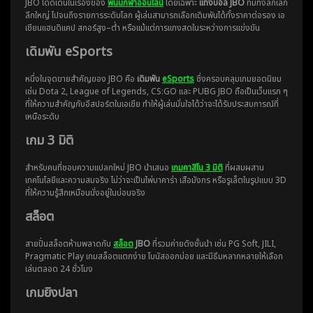
JBO โดดเด่นในเรื่องของ
พนันกีฬาออนไลน์
โดยเฉพาะ
แทงบอล JBO
ที่มีทั้งลีกเล็ก
ลีกใหญ่ ไปจนถึงรายการระดับโลก ผู้เล่นสามารถเลือกเดิมพันได้ทั้งราคาต่อรอง เอ
เชียนแฮนดิแคป สกอร์สูง–ต่ำ หรือแม้แต่การแทงสดในระหว่างการแข่งขัน
เดิมพัน eSports
หนึ่งในจุดขายสำคัญของ JBO คือ
เดิมพัน
eSports
ซึ่งครอบคลุมเกมยอดนิยม
เช่น Dota 2, League of Legends, CS:GO และ PUBG JBO ถือเป็นเว็บแรก ๆ
ที่ให้ความสำคัญกับอีสปอร์ตในเอเชีย ทำให้ผู้เล่นมั่นใจได้ว่าจะได้รับประสบการณ์ที่
เหนือระดับ
เกม 3 มิติ
สำหรับคนที่ชอบความแปลกใหม่ JBO นำเสนอ
เกมคาสิโน 3 มิติ
ที่ผสมผสาน
เทคโนโลยีและความสมจริง ไม่ว่าจะเป็นไพ่บาคาร่า เสือมังกร หรือรูเล็ตในรูปแบบ 3D
ที่ให้ความรู้สึกเหมือนนั่งอยู่ในบ่อนจริง
สล็อต
สายปั่นสล็อตห้ามพลาดกับ
สล็อต
JBO
ที่รวมค่ายดังชั้นนำ เช่น PG Soft, JILI,
Pragmatic Play เกมสล็อตแตกง่าย โบนัสออกบ่อย และมีธีมหลากหลายให้เลือก
เล่นตลอด 24 ชั่วโมง
เกมยิงปลา