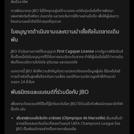
พันมืออาชีพ
การพัฒนาของ JBO ไม่ได้หยุดอยู่แค่จำนวนเกม แต่ยังมุ่งเน้นไปที่การพัฒนา
แพลตฟอร์มที่เสถียร ปลอดภัย และรองรับการใช้งานผ่านมือถือ เพื่อให้ผู้เล่นชาว
ไทยสามารถเข้าถึงได้ง่ายทุกที่ทุกเวลา
ใบอนุญาตดำเนินงานและความน่าเชื่อถือในตลาดเดิม
พัน
JBO ดำเนินงานภายใต้ใบอนุญาต
First Cagayan License
จากรัฐบาลฟิลิปปินส์
ซึ่งเป็นหนึ่งในใบอนุญาตที่ได้รับการยอมรับระดับสากล ทำให้ผู้เล่นมั่นใจได้ว่าการเดิม
พันทั้งหมดมีความโปร่งใส ยุติธรรม และปลอดภัย
นอกจากนี้ JBO ยังให้ความสำคัญกับความปลอดภัยของข้อมูลผู้เล่น ใช้เทคโนโลยี
การเข้ารหัสขั้นสูงเพื่อป้องกันความเสี่ยง และมีทีมงานบริการลูกค้าให้คำแนะนำ
ตลอด 24 ชั่วโมง
พันธมิตรและแบรนด์ที่ร่วมมือกับ JBO
เพื่อยกระดับแบรนด์ให้เป็นที่รู้จักในระดับโลก JBO ได้ร่วมมือกับพันธมิตรและนักกีฬา
ชื่อดัง เช่น
สโมสรฟุตบอลโอลิมปิก มาร์กเซย (Olympique de Marseille)
สโมสรชั้นนำ
จากฝรั่งเศสและทีมเดียวที่เคยคว้าแชมป์ UEFA Champions League โดย
JBO เป็นพันธมิตรอย่างเป็นทางการในเอเชีย