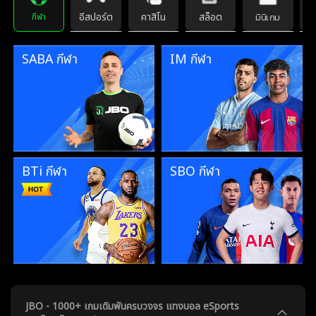
อีสปอร์ต
คาสิโน
สล็อต
กีฬา
มินิเกม
SABA กีฬา
IM กีฬา
BTi กีฬา
SBO กีฬา
JBO - 1000+ เกมเดิมพันครบวงจร แทงบอล eSports