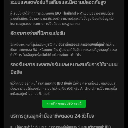
ระบบแพลตฟอร์มที่เสถียรและมีความปลอดภัยสูง
ผู้เล่นมั่นใจได้ว่า ทุกการเดิมพันบน
JBO Thailand
จะดำเนินไปอย่างราบรื่นด้วย
ระบบที่เสถียร ใช้งานง่าย และมีระบบรักษาความปลอดภัยขั้นสูง ป้องกันข้อมูลรั่ว
ไหล และดูแลธุรกรรมทางการเงินด้วยมาตรฐานสากล
อัตราการจ่ายที่มีการแข่งขัน
อีกหนึ่งเหตุผลที่ผู้เล่นเลือก JBO คือ
อัตราต่อรองและการจ่ายเงินที่คุ้มค่า
ไม่ว่าจะ
เป็นการแทงบอล กีฬา หรือเกมคาสิโน ผู้เล่นจะได้รับอัตราการจ่ายที่สูงและยุติธรรม
ทำให้การเดิมพันทุกครั้งเต็มไปด้วยโอกาสในการทำกำไร
รองรับหลายแพลตฟอร์มและเหมาะสมกับการใช้งานบน
มือถือ
ไม่ว่าคุณจะอยู่ที่ไหนก็สามารถเข้าถึง
JBO มือถือ
ได้ง่าย ๆ ผ่านทั้งแอปพลิเคชันและ
เว็บเบราว์เซอร์ที่รองรับทุกระบบ ไม่ว่าจะเป็น iOS หรือ Android การใช้งานราบรื่น
เหมือนอยู่หน้าจอคอมพิวเตอร์
ดาวน์โหลดแอป JBO ตอนนี้
บริการดูแลลูกค้ามืออาชีพตลอด 24 ชั่วโมง
JBO ให้ความสำคัญกับประสบการณ์ของผู้เล่นเสมอ ทีมงาน
บริการลูกค้า JBO