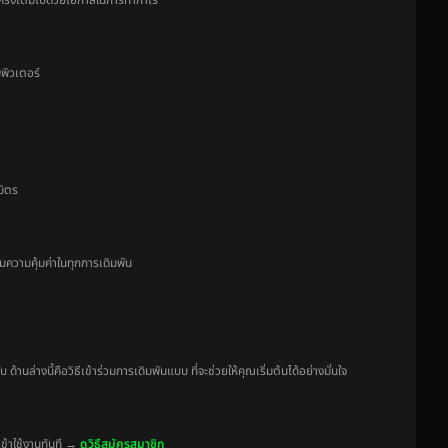
ุกครั้งเต็มไปด้วยโอกาสในการทำกำไร
มพิวเตอร์
มิตร
มความคุ้มค่าในทุกการเดิมพัน
้านล่างนี้คือวิธีเข้าร่วมการเดิมพันแบบ ที่จะช่วยให้คุณเริ่มต้นได้อย่างมั่นใจ
เข้าใช้งานทันที →
ดูวิธีสมัครสมาชิก