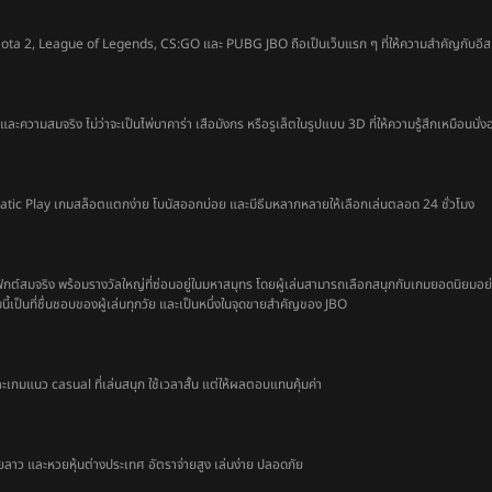
ta 2, League of Legends, CS:GO และ PUBG JBO ถือเป็นเว็บแรก ๆ ที่ให้ความสำคัญกับอีสปอร์ตใน
ความสมจริง ไม่ว่าจะเป็นไพ่บาคาร่า เสือมังกร หรือรูเล็ตในรูปแบบ 3D ที่ให้ความรู้สึกเหมือนนั่งอ
agmatic Play เกมสล็อตแตกง่าย โบนัสออกบ่อย และมีธีมหลากหลายให้เลือกเล่นตลอด 24 ชั่วโมง
ฟกต์สมจริง พร้อมรางวัลใหญ่ที่ซ่อนอยู่ในมหาสมุทร โดยผู้เล่นสามารถเลือกสนุกกับเกมยอดนิยมอย
นี้เป็นที่ชื่นชอบของผู้เล่นทุกวัย และเป็นหนึ่งในจุดขายสำคัญของ JBO
เกมแนว casual ที่เล่นสนุก ใช้เวลาสั้น แต่ให้ผลตอบแทนคุ้มค่า
ลาว และหวยหุ้นต่างประเทศ อัตราจ่ายสูง เล่นง่าย ปลอดภัย