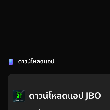
ดาวน์โหลดแอป
ดาวน์โหลดแอป JBO