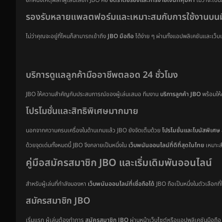
อีกหนึ่งเหตุผลที่ผู้เล่นเลือก JBO คือ
อัตราต่อรองและการจ่ายเงินที่คุ้มค่า
ไม่ว่าจะเป็
รองรับหลายแพลตฟอร์มและเหมาะสมกับการใช้งานบนม
ไม่ว่าคุณจะอยู่ที่ไหนก็สามารถเข้าถึง
JBO มือถือ
ได้ง่าย ๆ ผ่านทั้งแอปพลิเคชันและเว็บ
บริการดูแลลูกค้ามืออาชีพตลอด 24 ชั่วโมง
JBO ให้ความสำคัญกับประสบการณ์ของผู้เล่นเสมอ ทีมงาน
บริการลูกค้า JBO
พร้อมให้
โปรโมชั่นและสิทธิพิเศษมากมาย
นอกจากความครบเครื่องในด้านเกมแล้ว JBO ยังจัดเต็มด้วย
โปรโมชั่นและโบนัสพิเศษ
ด้วยจุดเด่นทั้งหมดนี้ JBO จึงกลายเป็นหนึ่งใน
เว็บพนันออนไลน์ที่ดีที่สุดในไทย
เหมาะส
คู่มือสมัครสมาชิก JBO และเริ่มเดิมพันออนไลน์
สำหรับผู้เล่นที่กำลังมองหา
เว็บพนันออนไลน์ที่เชื่อถือได้
JBO ถือเป็นหนึ่งในตัวเลือกที่
สมัครสมาชิก JBO
เริ่มแรก ผู้เล่นต้องทำการ
สมัครสมาชิก JBO
ผ่านหน้าเว็บไซต์หรือแอปพลิเคชันมือถือ ก