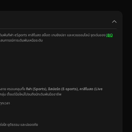
รเดิมพันกีฬา eSports คาสิโนสด สล็อต เกมยิงปลา และหวยออนไลน์ จุดเด่นของ
JBO
ประสบการณ์การเดิมพันเหนือระดับ
กหลาย ครอบคลุมทั้ง
กีฬา (Sports), อีสปอร์ต (E-sports), คาสิโนสด (Live
กลุ่ม ตั้งแต่มือใหม่ไปจนถึงนักเดิมพันมืออาชีพ
ทุกเวลา
โปร่งใส ยุติธรรม และปลอดภัย