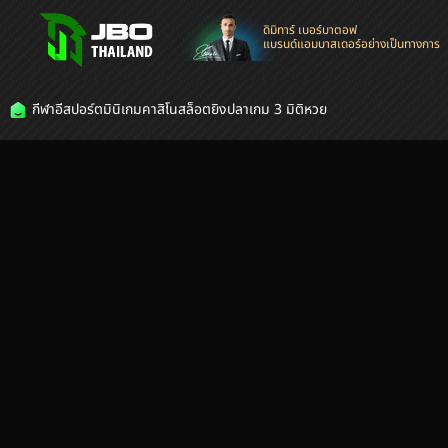
ดิมิทาร์ เบอร์บาตอฟ

แบรนด์แอมบาสเดอร์อย่างเป็นทางการ
กีฬา
อีสปอร์ต
มินิเกม
คาสิโน
สล็อต
ยิงปลา
เกม 3 มิติ
หวย