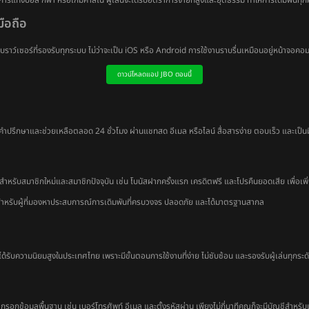
นการแทงบอล กีฬา หรือเกมคาสิโน ผู้เล่นจะได้รับอัตราการจ่ายที่สูงและยุติธรรม ทำให้การเดิมพันท
ือถือ
เบราว์เซอร์ที่รองรับทุกระบบ ไม่ว่าจะเป็น iOS หรือ Android การใช้งานราบรื่นเหมือนอยู่หน้าจอคอ
ดาวน์โหลดแอป JBO ตอนนี้
คำปรึกษาและช่วยเหลือตลอด 24 ชั่วโมง ผ่านแชทสด อีเมล หรือไลน์ สื่อสารง่าย ตอบเร็ว และเป็น
สำหรับสมาชิกใหม่และสมาชิกปัจจุบัน เช่น โบนัสฝากครั้งแรก เครดิตฟรี และโปรคืนยอดเสีย เพื่อเพิ่
ำหรับผู้ที่มองหาประสบการณ์การเดิมพันที่ครบวงจร ปลอดภัย และได้มาตรฐานสากล
ได้รับความนิยมสูงในประเทศไทย เพราะมีขั้นตอนการใช้งานที่ง่าย ไม่ซับซ้อน และรองรับผู้เล่นทุกระดับ ด
รอกข้อมูลพื้นฐาน เช่น เบอร์โทรศัพท์ อีเมล และตั้งรหัสผ่าน เพียงไม่กี่นาทีคุณก็จะมีบัญชีสำหรับ