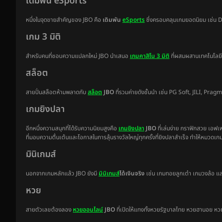
เดิมพัน eSports
หนึ่งในจุดขายสำคัญของ JBO คือ
เดิมพัน
eSports
ซึ่งครอบคลุมเกมยอดนิยม เช่น Do
เกม 3 มิติ
สำหรับคนที่ชอบความแปลกใหม่ JBO นำเสนอ
เกมคาสิโน 3 มิติ
ที่ผสมผสานเทคโนโลยีและ
สล็อต
สายปั่นสล็อตห้ามพลาดกับ
สล็อต
JBO
ที่รวมค่ายดังชั้นนำ เช่น PG Soft, JILI, Pr
เกมยิงปลา
อีกหนึ่งความสนุกที่ได้รับความนิยมสูงคือ
เกมยิงปลา
JBO
ที่เล่นง่าย กราฟิกสวย เอฟเ
ที่มอบความตื่นเต้นและโอกาสในการลุ้นรางวัลใหญ่ทุกครั้งที่ยิงปลาสำเร็จ ทำให้หมวดเกม
มินิเกมส์
นอกจากเกมหลักแล้ว JBO ยังมี
มินิเกมส์
ได้เงินจริง
เช่น เกมทอยลูกเต๋า เกมวงล้อ และ
หวย
สายตัวเลขต้องลอง
หวยออนไลน์
JBO
ที่เปิดให้แทงทั้งหวยรัฐบาลไทย หวยฮานอย หวย