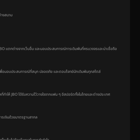
่ข้างสนาม
ห้ JBO แตกต่างจากเว็บอื่น และมอบประสบการณ์การเดิมพันที่ครบวงจรและน่าเชื่อถือ
ื่อมอบประสบการณ์ที่สนุก ปลอดภัย และตอบโจทย์นักเดิมพันทุกสไตล์
ทำให้ JBO ได้รับความไว้วางใจจากแฟน ๆ อีสปอร์ตทั้งในไทยและต่างประเทศ
างการเงินด้วยมาตรฐานสากล