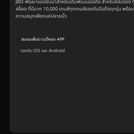
JBO พัฒนาแอปชั้นนำสำหรับเดิมพันบนมือถือ สำหรับอีสปอร์ต ก
สล็อต ที่มีมาก 10,000 เกมส์ทุกเกมส์รองรับมือถือทุกรุ่น พร้อ
ความสนุกเพียงแค่ปลายนิ้ว
สแกนเพื่อดาวน์โหลด APP
รองรับ iOS และ Android