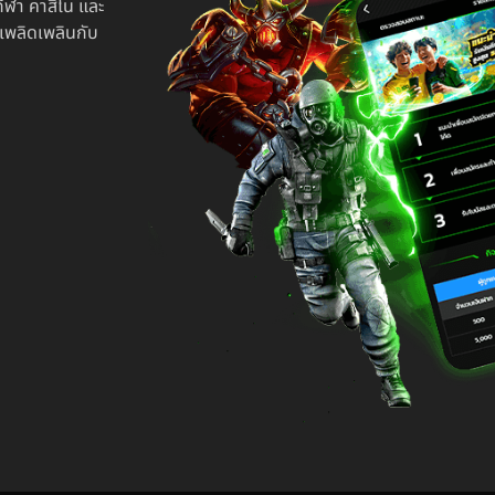
ีฬา คาสิโน และ
มเพลิดเพลินกับ