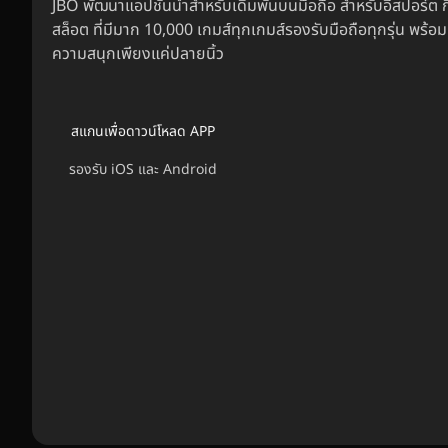
JBO พัฒนาแอปชั้นนำสำหรับเดิมพันบนมือถือ สำหรับอีสปอร์ต ก
สล็อต ที่มีมาก 10,000 เกมส์ทุกเกมส์รองรับมือถือทุกรุ่น พร้อ
ความสนุกเพียงแค่ปลายนิ้ว
สแกนเพื่อดาวน์โหลด APP
รองรับ iOS และ Android