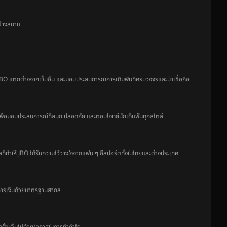
่ข้างสนาม
ห้ JBO แตกต่างจากเว็บอื่น และมอบประสบการณ์การเดิมพันที่ครบวงจรและน่าเชื่อถือ
ื่อมอบประสบการณ์ที่สนุก ปลอดภัย และตอบโจทย์นักเดิมพันทุกสไตล์
ทำให้ JBO ได้รับความไว้วางใจจากแฟน ๆ อีสปอร์ตทั้งในไทยและต่างประเทศ
างการเงินด้วยมาตรฐานสากล