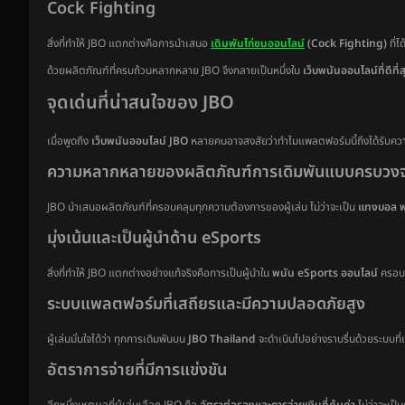
Cock Fighting
สิ่งที่ทำให้ JBO แตกต่างคือการนำเสนอ
เดิมพันไก่ชนออนไลน์
(Cock Fighting)
ที่ไ
ด้วยผลิตภัณฑ์ที่ครบถ้วนหลากหลาย JBO จึงกลายเป็นหนึ่งใน
เว็บพนันออนไลน์ที่ดีที
จุดเด่นที่น่าสนใจของ JBO
เมื่อพูดถึง
เว็บพนันออนไลน์ JBO
หลายคนอาจสงสัยว่าทำไมแพลตฟอร์มนี้ถึงได้รับความนิ
ความหลากหลายของผลิตภัณฑ์การเดิมพันแบบครบวง
JBO นำเสนอผลิตภัณฑ์ที่ครอบคลุมทุกความต้องการของผู้เล่น ไม่ว่าจะเป็น
แทงบอล พน
มุ่งเน้นและเป็นผู้นำด้าน eSports
สิ่งที่ทำให้ JBO แตกต่างอย่างแท้จริงคือการเป็นผู้นำใน
พนัน eSports ออนไลน์
ครอบค
ระบบแพลตฟอร์มที่เสถียรและมีความปลอดภัยสูง
ผู้เล่นมั่นใจได้ว่า ทุกการเดิมพันบน
JBO Thailand
จะดำเนินไปอย่างราบรื่นด้วยระบบที
อัตราการจ่ายที่มีการแข่งขัน