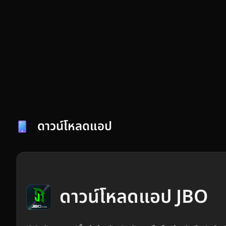
ดาวน์โหลดแอป
ดาวน์โหลดแอป JBO