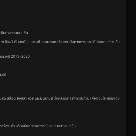
เป็นทางการในเอเชีย
 ปัจจุบันรับบทเป็น
แบรนด์แอมบาสเดอร์อย่างเป็นทางการ
ภายใต้สโลแกน “ร่วมกัน
เชียช่วงปี 2019–2020
จได้
นสด สล็อต ยิงปลา หวย และมินิเกมส์
ที่คัดสรรมาอย่างครบถ้วน เพื่อตอบโจทย์นักเดิม
 สกอร์สูง–ต่ำ หรือแม้แต่การแทงสดในระหว่างการแข่งขัน