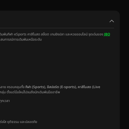
รเดิมพันกีฬา eSports คาสิโนสด สล็อต เกมยิงปลา และหวยออนไลน์ จุดเด่นของ
JBO
ประสบการณ์การเดิมพันเหนือระดับ
กหลาย ครอบคลุมทั้ง
กีฬา (Sports), อีสปอร์ต (E-sports), คาสิโนสด (Live
กลุ่ม ตั้งแต่มือใหม่ไปจนถึงนักเดิมพันมืออาชีพ
ทุกเวลา
โปร่งใส ยุติธรรม และปลอดภัย