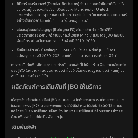
ดิมิทาร์ เบอร์บาตอฟ (Dimitar Berbatov)
ตำนานกองหน้าทีมชาติบัลแกเรีย
และอดีตผู้เล่นของสโมสรยักษ์ใหญ่อย่าง Manchester United,
Tottenham Hotspur และ Fulham ปัจจุบันรับบทเป็น
แบรนด์แอมบาสเดอร์
อย่างเป็นทางการ
ภายใต้สโลแกน “ร่วมกันสู่ชัยชนะ”
สโมสรฟุตบอลโบโลญญา (Bologna FC)
สโมสรเก่าแก่จากอิตาลีที่มี
ประวัติศาสตร์ยาวนาน คว้าแชมป์กัลโช่ เซเรีย อา ถึง 7 สมัย โดย JBO เคยเป็น
พันธมิตรอย่างเป็นทางการในเอเชียช่วงปี 2019–2020
ทีมอีสปอร์ต VG Gaming
ทีม Dota 2 ชั้นนำของเอเชียที่ JBO ให้การ
สนับสนุนในช่วงปี 2020–2021 ภายใต้สโลแกน “เรามา เราเห็น เราพิชิต”
การร่วมมือกับพันธมิตรและแบรนด์ระดับโลกเหล่านี้ไม่เพียงช่วยเพิ่มความแข็งแกร่ง
ของ JBO ในตลาดการเดิมพัน แต่ยังสะท้อนให้เห็นถึงมาตรฐานระดับสากลที่ผู้เล่น
ชาวไทยสามารถไว้วางใจได้
ผลิตภัณฑ์การเดิมพันที่ JBO ให้บริการ
เมื่อพูดถึง
เว็บพนันออนไลน์ JBO
หลายคนคงนึกถึงแพลตฟอร์มที่ครบวงจรที่สุด
ในเอเชีย เพราะ JBO ไม่ได้มีเพียงแค่การ
แทงบอล
หรือ
เดิมพัน eSports
เท่านั้น
แต่ยังรวมไปถึง
คาสิโนสด สล็อต ยิงปลา หวย และมินิเกมส์
ที่คัดสรรมาอย่างครบ
ถ้วน เพื่อตอบโจทย์นักเดิมพันทุกกลุ่ม
เดิมพันกีฬา