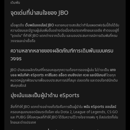
เดิมพัน
จุดเด่นที่น่าสนใจของ JBO
เมื่อพูดถึง
เว็บพนันออนไลน์ JBO
หลายคนอาจสงสัยว่าทำไมแพลตฟอร์มนี้ถึงได้รับ
ความนิยมและมีฐานผู้เล่นเพิ่มขึ้นอย่างต่อเนื่องในประเทศไทยและเอเชีย คำตอบอยู่ที่
“จุดเด่น” ที่ทำให้ JBO แตกต่างจากเว็บอื่น และมอบประสบการณ์การเดิมพันที่ครบ
วงจรและน่าเชื่อถือ
ความหลากหลายของผลิตภัณฑ์การเดิมพันแบบครบ
วงจร
JBO นำเสนอผลิตภัณฑ์ที่ครอบคลุมทุกความต้องการของผู้เล่น ไม่ว่าจะเป็น
แทง
บอล พนันกีฬา eSports คาสิโนสด สล็อต เกมยิงปลา หวย และมินิเกมส์
โดยทุก
หมวดหมู่ถูกพัฒนามาเพื่อมอบประสบการณ์ที่สนุก ปลอดภัย และตอบโจทย์นักเดิม
พันทุกสไตล์
มุ่งเน้นและเป็นผู้นำด้าน eSports
สิ่งที่ทำให้ JBO แตกต่างอย่างแท้จริงคือการเป็นผู้นำใน
พนัน eSports ออนไลน์
ครอบคลุมเกมยอดนิยมระดับโลก เช่น Dota 2, League of Legends, CS:GO
และ PUBG นี่คือเหตุผลที่ทำให้ JBO ได้รับความไว้วางใจจากแฟน ๆ อีสปอร์ตทั้งใน
ไทยและต่างประเทศ