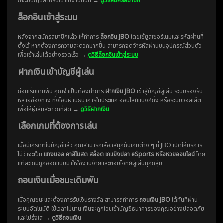
ก็จะมีบัญชีสำหรับเข้าใช้งานทันที →
ดูวิธีสมัครสมาชิก
ล็อกอินเข้าสู่ระบบ
หลังจากสมัครสมาชิกแล้ว ให้ทำการ
ล็อกอิน JBO
โดยใช้ยูสเซอร์เนมและรหัสผ่านที่
ตั้งไว้ หากต้องการความสะดวกมากขึ้น สามารถจดจำรหัสผ่านบนอุปกรณ์ส่วนตัว
เพื่อเข้าเล่นได้อย่างรวดเร็ว →
ดูวิธีล็อกอินเข้าสู่ระบบ
ฝากเงินเข้าบัญชีผู้เล่น
ก่อนเริ่มเดิมพัน คุณจำเป็นต้องทำการ
ฝากเงิน JBO
เข้าสู่บัญชีผู้เล่น ระบบรองรับ
หลายช่องทาง ทั้งโอนผ่านธนาคารในประเทศ ออนไลน์แบงก์กิ้ง หรือระบบวอลเล็ต
เพื่อให้ผู้เล่นสะดวกที่สุด →
ดูวิธีฝากเงิน
เลือกเกมที่ต้องการเล่น
เมื่อมีเครดิตในบัญชีแล้ว คุณสามารถเลือกสนุกกับเกมต่าง ๆ ที่ JBO เปิดให้บริการ
ไม่ว่าจะเป็น
แทงบอล คาสิโนสด สล็อต เกมยิงปลา eSports หรือหวยออนไลน์
โดย
แต่ละเกมถูกออกแบบมาให้ใช้งานง่ายและตอบโจทย์ผู้เล่นทุกกลุ่ม
ถอนเงินเมื่อชนะเดิมพัน
เมื่อคุณชนะและต้องการรับเงินรางวัล สามารถทำการ
ถอนเงิน JBO
ได้ทันทีผ่าน
ระบบอัตโนมัติ ใช้เวลาไม่นาน เงินจะถูกโอนเข้าบัญชีธนาคารของคุณอย่างปลอดภัย
และโปร่งใส →
ดูวิธีถอนเงิน