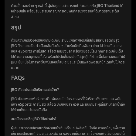
ด้วยขั้นตอนง่าย ๆ เหล่านี้ ผู้เล่นทุกคนสามารถเข้าร่วมสนุกกับ
JBO Thailand
ได้
อย่างมั่นใจ พร้อมรับประสบการณ์การเดิมพันที่ครบวงจรและได้มาตรฐานระดับ
สากล
สรุป
ด้วยความครบวงจรของเกมเดิมพัน ระบบแพลตฟอร์มที่เสถียรและปลอดภัยสูง
JBO จึงกลายเป็นตัวเลือกอันดับต้น ๆ สำหรับนักเดิมพันชาวไทย ไม่ว่าจะเป็น แทง
บอล eSports คาสิโนสด สล็อต เกมยิงปลา หรือหวยออนไลน์ ทุกการเดิมพันเต็ม
ไปด้วยความสนุกและมั่นใจ พร้อมโปรโมชั่นและโบนัสสุดคุ้มที่ช่วยเพิ่มโอกาสชนะ ทำให้
JBO ยืนหนึ่งในตลาดเว็บพนันออนไลน์เอเชียและเป็นแพลตฟอร์มที่นักเดิมพันไม่ควร
พลาด
FAQs
JBO คืออะไรและมีบริการอะไรบ้าง?
JBO เป็นแพลตฟอร์มการเดิมพันออนไลน์ครบวงจรที่ให้บริการทั้ง แทงบอล พนัน
กีฬา eSports คาสิโนสด สล็อต เกมยิงปลา หวย และมินิเกมส์ ผู้เล่นสามารถเข้าถึง
ได้ง่ายทั้งบนเว็บและมือถือ
จะสมัครสมาชิก JBO ได้อย่างไร?
ผู้เล่นสามารถสมัครสมาชิกผ่านหน้าเว็บหรือแอปพลิเคชันมือถือ กรอกข้อมูลพื้นฐาน
เช่น เบอร์โทรศัพท์ อีเมล และรหัสผ่าน หลังจากนั้นสามารถล็อกอินเพื่อเริ่มเดิมพันได้