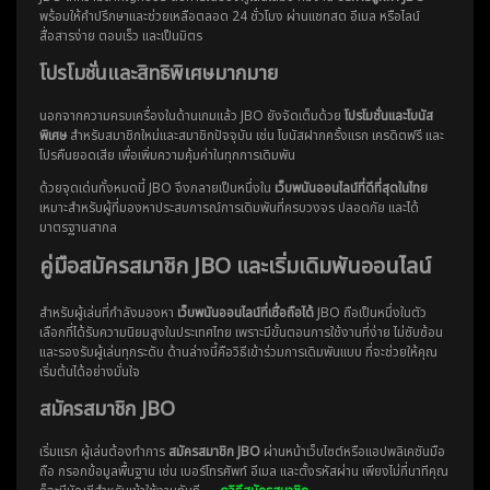
พร้อมให้คำปรึกษาและช่วยเหลือตลอด 24 ชั่วโมง ผ่านแชทสด อีเมล หรือไลน์
สื่อสารง่าย ตอบเร็ว และเป็นมิตร
โปรโมชั่นและสิทธิพิเศษมากมาย
นอกจากความครบเครื่องในด้านเกมแล้ว JBO ยังจัดเต็มด้วย
โปรโมชั่นและโบนัส
พิเศษ
สำหรับสมาชิกใหม่และสมาชิกปัจจุบัน เช่น โบนัสฝากครั้งแรก เครดิตฟรี และ
โปรคืนยอดเสีย เพื่อเพิ่มความคุ้มค่าในทุกการเดิมพัน
ด้วยจุดเด่นทั้งหมดนี้ JBO จึงกลายเป็นหนึ่งใน
เว็บพนันออนไลน์ที่ดีที่สุดในไทย
เหมาะสำหรับผู้ที่มองหาประสบการณ์การเดิมพันที่ครบวงจร ปลอดภัย และได้
มาตรฐานสากล
คู่มือสมัครสมาชิก JBO และเริ่มเดิมพันออนไลน์
สำหรับผู้เล่นที่กำลังมองหา
เว็บพนันออนไลน์ที่เชื่อถือได้
JBO ถือเป็นหนึ่งในตัว
เลือกที่ได้รับความนิยมสูงในประเทศไทย เพราะมีขั้นตอนการใช้งานที่ง่าย ไม่ซับซ้อน
และรองรับผู้เล่นทุกระดับ ด้านล่างนี้คือวิธีเข้าร่วมการเดิมพันแบบ ที่จะช่วยให้คุณ
เริ่มต้นได้อย่างมั่นใจ
สมัครสมาชิก JBO
เริ่มแรก ผู้เล่นต้องทำการ
สมัครสมาชิก JBO
ผ่านหน้าเว็บไซต์หรือแอปพลิเคชันมือ
ถือ กรอกข้อมูลพื้นฐาน เช่น เบอร์โทรศัพท์ อีเมล และตั้งรหัสผ่าน เพียงไม่กี่นาทีคุณ