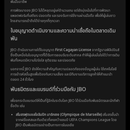
พันมืออาชีพ
การพัฒนาของ JBO ไม่ได้หยุดอยู่แค่จำนวนเกม แต่ยังมุ่งเน้นไปที่การพัฒนา
แพลตฟอร์มที่เสถียร ปลอดภัย และรองรับการใช้งานผ่านมือถือ เพื่อให้ผู้เล่นชาว
ไทยสามารถเข้าถึงได้ง่ายทุกที่ทุกเวลา
ใบอนุญาตดำเนินงานและความน่าเชื่อถือในตลาดเดิม
พัน
JBO ดำเนินงานภายใต้ใบอนุญาต
First Cagayan License
จากรัฐบาลฟิลิปปินส์
ซึ่งเป็นหนึ่งในใบอนุญาตที่ได้รับการยอมรับระดับสากล ทำให้ผู้เล่นมั่นใจได้ว่าการเดิม
พันทั้งหมดมีความโปร่งใส ยุติธรรม และปลอดภัย
นอกจากนี้ JBO ยังให้ความสำคัญกับความปลอดภัยของข้อมูลผู้เล่น ใช้เทคโนโลยี
การเข้ารหัสขั้นสูงเพื่อป้องกันความเสี่ยง และมีทีมงานบริการลูกค้าให้คำแนะนำ
ตลอด 24 ชั่วโมง
พันธมิตรและแบรนด์ที่ร่วมมือกับ JBO
เพื่อยกระดับแบรนด์ให้เป็นที่รู้จักในระดับโลก JBO ได้ร่วมมือกับพันธมิตรและนักกีฬา
ชื่อดัง เช่น
สโมสรฟุตบอลโอลิมปิก มาร์กเซย (Olympique de Marseille)
สโมสรชั้นนำ
จากฝรั่งเศสและทีมเดียวที่เคยคว้าแชมป์ UEFA Champions League โดย
JBO เป็นพันธมิตรอย่างเป็นทางการในเอเชีย