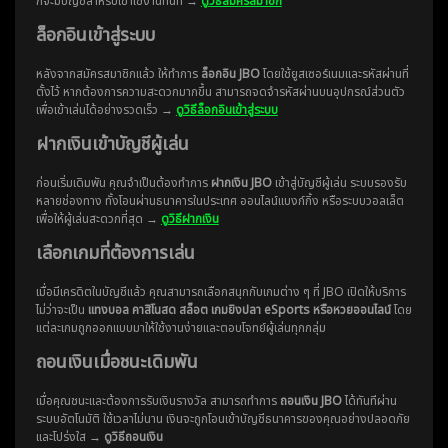
ก็จะมีบัญชีสำหรับเข้าใช้งานทันที →
ดูวิธีสมัครสมาชิก
ล็อกอินเข้าสู่ระบบ
หลังจากสมัครสมาชิกแล้ว ให้ทำการ
ล็อกอิน JBO
โดยใช้ยูสเซอร์เนมและรหัสผ่านที่
ตั้งไว้ หากต้องการความสะดวกมากขึ้น สามารถจดจำรหัสผ่านบนอุปกรณ์ส่วนตัว
เพื่อเข้าเล่นได้อย่างรวดเร็ว →
ดูวิธีล็อกอินเข้าสู่ระบบ
ฝากเงินเข้าบัญชีผู้เล่น
ก่อนเริ่มเดิมพัน คุณจำเป็นต้องทำการ
ฝากเงิน JBO
เข้าสู่บัญชีผู้เล่น ระบบรองรับ
หลายช่องทาง ทั้งโอนผ่านธนาคารในประเทศ ออนไลน์แบงก์กิ้ง หรือระบบวอลเล็ต
เพื่อให้ผู้เล่นสะดวกที่สุด →
ดูวิธีฝากเงิน
เลือกเกมที่ต้องการเล่น
เมื่อมีเครดิตในบัญชีแล้ว คุณสามารถเลือกสนุกกับเกมต่าง ๆ ที่ JBO เปิดให้บริการ
ไม่ว่าจะเป็น
แทงบอล คาสิโนสด สล็อต เกมยิงปลา eSports หรือหวยออนไลน์
โดย
แต่ละเกมถูกออกแบบมาให้ใช้งานง่ายและตอบโจทย์ผู้เล่นทุกกลุ่ม
ถอนเงินเมื่อชนะเดิมพัน
เมื่อคุณชนะและต้องการรับเงินรางวัล สามารถทำการ
ถอนเงิน JBO
ได้ทันทีผ่าน
ระบบอัตโนมัติ ใช้เวลาไม่นาน เงินจะถูกโอนเข้าบัญชีธนาคารของคุณอย่างปลอดภัย
และโปร่งใส →
ดูวิธีถอนเงิน