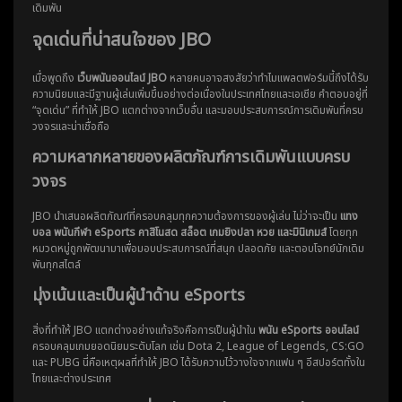
เดิมพัน
จุดเด่นที่น่าสนใจของ JBO
เมื่อพูดถึง
เว็บพนันออนไลน์ JBO
หลายคนอาจสงสัยว่าทำไมแพลตฟอร์มนี้ถึงได้รับ
ความนิยมและมีฐานผู้เล่นเพิ่มขึ้นอย่างต่อเนื่องในประเทศไทยและเอเชีย คำตอบอยู่ที่
“จุดเด่น” ที่ทำให้ JBO แตกต่างจากเว็บอื่น และมอบประสบการณ์การเดิมพันที่ครบ
วงจรและน่าเชื่อถือ
ความหลากหลายของผลิตภัณฑ์การเดิมพันแบบครบ
วงจร
JBO นำเสนอผลิตภัณฑ์ที่ครอบคลุมทุกความต้องการของผู้เล่น ไม่ว่าจะเป็น
แทง
บอล พนันกีฬา eSports คาสิโนสด สล็อต เกมยิงปลา หวย และมินิเกมส์
โดยทุก
หมวดหมู่ถูกพัฒนามาเพื่อมอบประสบการณ์ที่สนุก ปลอดภัย และตอบโจทย์นักเดิม
พันทุกสไตล์
มุ่งเน้นและเป็นผู้นำด้าน eSports
สิ่งที่ทำให้ JBO แตกต่างอย่างแท้จริงคือการเป็นผู้นำใน
พนัน eSports ออนไลน์
ครอบคลุมเกมยอดนิยมระดับโลก เช่น Dota 2, League of Legends, CS:GO
และ PUBG นี่คือเหตุผลที่ทำให้ JBO ได้รับความไว้วางใจจากแฟน ๆ อีสปอร์ตทั้งใน
ไทยและต่างประเทศ