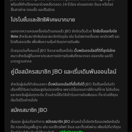
พร้อมให้คำปรึกษาและช่วยเหลือตลอด 24 ชั่วโมง ผ่านแชทสด อีเมล หรือไลน์
สื่อสารง่าย ตอบเร็ว และเป็นมิตร
โปรโมชั่นและสิทธิพิเศษมากมาย
นอกจากความครบเครื่องในด้านเกมแล้ว JBO ยังจัดเต็มด้วย
โปรโมชั่นและโบนัส
พิเศษ
สำหรับสมาชิกใหม่และสมาชิกปัจจุบัน เช่น โบนัสฝากครั้งแรก เครดิตฟรี และ
โปรคืนยอดเสีย เพื่อเพิ่มความคุ้มค่าในทุกการเดิมพัน
ด้วยจุดเด่นทั้งหมดนี้ JBO จึงกลายเป็นหนึ่งใน
เว็บพนันออนไลน์ที่ดีที่สุดในไทย
เหมาะสำหรับผู้ที่มองหาประสบการณ์การเดิมพันที่ครบวงจร ปลอดภัย และได้
มาตรฐานสากล
คู่มือสมัครสมาชิก JBO และเริ่มเดิมพันออนไลน์
สำหรับผู้เล่นที่กำลังมองหา
เว็บพนันออนไลน์ที่เชื่อถือได้
JBO ถือเป็นหนึ่งในตัว
เลือกที่ได้รับความนิยมสูงในประเทศไทย เพราะมีขั้นตอนการใช้งานที่ง่าย ไม่ซับซ้อน
และรองรับผู้เล่นทุกระดับ ด้านล่างนี้คือวิธีเข้าร่วมการเดิมพันแบบ ที่จะช่วยให้คุณ
เริ่มต้นได้อย่างมั่นใจ
สมัครสมาชิก JBO
เริ่มแรก ผู้เล่นต้องทำการ
สมัครสมาชิก JBO
ผ่านหน้าเว็บไซต์หรือแอปพลิเคชันมือ
ถือ กรอกข้อมูลพื้นฐาน เช่น เบอร์โทรศัพท์ อีเมล และตั้งรหัสผ่าน เพียงไม่กี่นาทีคุณ