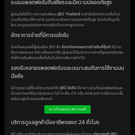
ระบบแพลตฟอร์มที่เสถียรและมีความปลอดภัยสูง
ผู้เล่นมั่นใจได้ว่า ทุกการเดิมพันบน
JBO Thailand
จะดำเนินไปอย่างราบรื่นด้วย
ระบบที่เสถียร ใช้งานง่าย และมีระบบรักษาความปลอดภัยขั้นสูง ป้องกันข้อมูลรั่ว
ไหล และดูแลธุรกรรมทางการเงินด้วยมาตรฐานสากล
อัตราการจ่ายที่มีการแข่งขัน
อีกหนึ่งเหตุผลที่ผู้เล่นเลือก JBO คือ
อัตราต่อรองและการจ่ายเงินที่คุ้มค่า
ไม่ว่าจะ
เป็นการแทงบอล กีฬา หรือเกมคาสิโน ผู้เล่นจะได้รับอัตราการจ่ายที่สูงและยุติธรรม
ทำให้การเดิมพันทุกครั้งเต็มไปด้วยโอกาสในการทำกำไร
รองรับหลายแพลตฟอร์มและเหมาะสมกับการใช้งานบน
มือถือ
ไม่ว่าคุณจะอยู่ที่ไหนก็สามารถเข้าถึง
JBO มือถือ
ได้ง่าย ๆ ผ่านทั้งแอปพลิเคชันและ
เว็บเบราว์เซอร์ที่รองรับทุกระบบ ไม่ว่าจะเป็น iOS หรือ Android การใช้งานราบรื่น
เหมือนอยู่หน้าจอคอมพิวเตอร์
ดาวน์โหลดแอป JBO ตอนนี้
บริการดูแลลูกค้ามืออาชีพตลอด 24 ชั่วโมง
JBO ให้ความสำคัญกับประสบการณ์ของผู้เล่นเสมอ ทีมงาน
บริการลูกค้า JBO