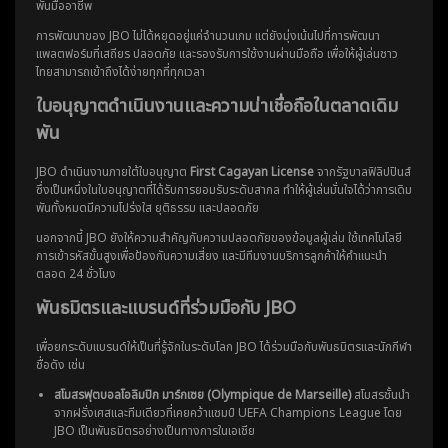
พันมืออาชีพ
การพัฒนาของ JBO ไม่ได้หยุดอยู่แค่จำนวนเกม แต่ยังมุ่งเน้นไปที่การพัฒนา
แพลตฟอร์มที่เสถียร ปลอดภัย และรองรับการใช้งานผ่านมือถือ เพื่อให้ผู้เล่นชาว
ไทยสามารถเข้าถึงได้ง่ายทุกที่ทุกเวลา
ใบอนุญาตดำเนินงานและความน่าเชื่อถือในตลาดเดิม
พัน
JBO ดำเนินงานภายใต้ใบอนุญาต
First Cagayan License
จากรัฐบาลฟิลิปปินส์
ซึ่งเป็นหนึ่งในใบอนุญาตที่ได้รับการยอมรับระดับสากล ทำให้ผู้เล่นมั่นใจได้ว่าการเดิม
พันทั้งหมดมีความโปร่งใส ยุติธรรม และปลอดภัย
นอกจากนี้ JBO ยังให้ความสำคัญกับความปลอดภัยของข้อมูลผู้เล่น ใช้เทคโนโลยี
การเข้ารหัสขั้นสูงเพื่อป้องกันความเสี่ยง และมีทีมงานบริการลูกค้าให้คำแนะนำ
ตลอด 24 ชั่วโมง
พันธมิตรและแบรนด์ที่ร่วมมือกับ JBO
เพื่อยกระดับแบรนด์ให้เป็นที่รู้จักในระดับโลก JBO ได้ร่วมมือกับพันธมิตรและนักกีฬา
ชื่อดัง เช่น
สโมสรฟุตบอลโอลิมปิก มาร์กเซย (Olympique de Marseille)
สโมสรชั้นนำ
จากฝรั่งเศสและทีมเดียวที่เคยคว้าแชมป์ UEFA Champions League โดย
JBO เป็นพันธมิตรอย่างเป็นทางการในเอเชีย