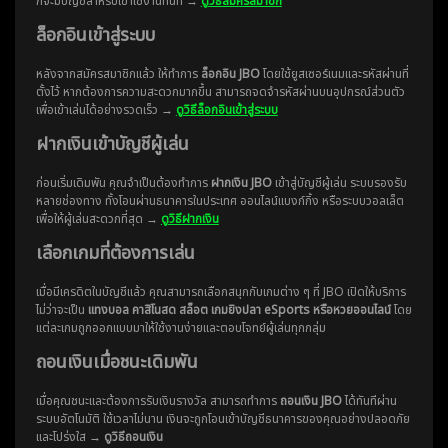
ก็จะมีบัญชีสำหรับเข้าใช้งานทันที →
ดูวิธีสมัครสมาชิก
ล็อกอินเข้าสู่ระบบ
หลังจากสมัครสมาชิกแล้ว ให้ทำการ
ล็อกอิน JBO
โดยใช้ยูสเซอร์เนมและรหัสผ่านที่
ตั้งไว้ หากต้องการความสะดวกมากขึ้น สามารถจดจำรหัสผ่านบนอุปกรณ์ส่วนตัว
เพื่อเข้าเล่นได้อย่างรวดเร็ว →
ดูวิธีล็อกอินเข้าสู่ระบบ
ฝากเงินเข้าบัญชีผู้เล่น
ก่อนเริ่มเดิมพัน คุณจำเป็นต้องทำการ
ฝากเงิน JBO
เข้าสู่บัญชีผู้เล่น ระบบรองรับ
หลายช่องทาง ทั้งโอนผ่านธนาคารในประเทศ ออนไลน์แบงก์กิ้ง หรือระบบวอลเล็ต
เพื่อให้ผู้เล่นสะดวกที่สุด →
ดูวิธีฝากเงิน
เลือกเกมที่ต้องการเล่น
เมื่อมีเครดิตในบัญชีแล้ว คุณสามารถเลือกสนุกกับเกมต่าง ๆ ที่ JBO เปิดให้บริการ
ไม่ว่าจะเป็น
แทงบอล คาสิโนสด สล็อต เกมยิงปลา eSports หรือหวยออนไลน์
โดย
แต่ละเกมถูกออกแบบมาให้ใช้งานง่ายและตอบโจทย์ผู้เล่นทุกกลุ่ม
ถอนเงินเมื่อชนะเดิมพัน
เมื่อคุณชนะและต้องการรับเงินรางวัล สามารถทำการ
ถอนเงิน JBO
ได้ทันทีผ่าน
ระบบอัตโนมัติ ใช้เวลาไม่นาน เงินจะถูกโอนเข้าบัญชีธนาคารของคุณอย่างปลอดภัย
และโปร่งใส →
ดูวิธีถอนเงิน