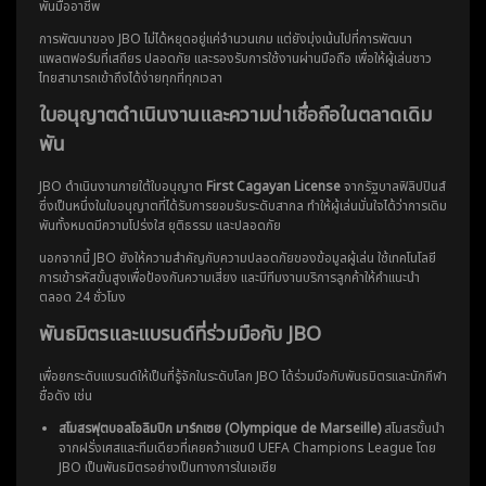
พันมืออาชีพ
การพัฒนาของ JBO ไม่ได้หยุดอยู่แค่จำนวนเกม แต่ยังมุ่งเน้นไปที่การพัฒนา
แพลตฟอร์มที่เสถียร ปลอดภัย และรองรับการใช้งานผ่านมือถือ เพื่อให้ผู้เล่นชาว
ไทยสามารถเข้าถึงได้ง่ายทุกที่ทุกเวลา
ใบอนุญาตดำเนินงานและความน่าเชื่อถือในตลาดเดิม
พัน
JBO ดำเนินงานภายใต้ใบอนุญาต
First Cagayan License
จากรัฐบาลฟิลิปปินส์
ซึ่งเป็นหนึ่งในใบอนุญาตที่ได้รับการยอมรับระดับสากล ทำให้ผู้เล่นมั่นใจได้ว่าการเดิม
พันทั้งหมดมีความโปร่งใส ยุติธรรม และปลอดภัย
นอกจากนี้ JBO ยังให้ความสำคัญกับความปลอดภัยของข้อมูลผู้เล่น ใช้เทคโนโลยี
การเข้ารหัสขั้นสูงเพื่อป้องกันความเสี่ยง และมีทีมงานบริการลูกค้าให้คำแนะนำ
ตลอด 24 ชั่วโมง
พันธมิตรและแบรนด์ที่ร่วมมือกับ JBO
เพื่อยกระดับแบรนด์ให้เป็นที่รู้จักในระดับโลก JBO ได้ร่วมมือกับพันธมิตรและนักกีฬา
ชื่อดัง เช่น
สโมสรฟุตบอลโอลิมปิก มาร์กเซย (Olympique de Marseille)
สโมสรชั้นนำ
จากฝรั่งเศสและทีมเดียวที่เคยคว้าแชมป์ UEFA Champions League โดย
JBO เป็นพันธมิตรอย่างเป็นทางการในเอเชีย