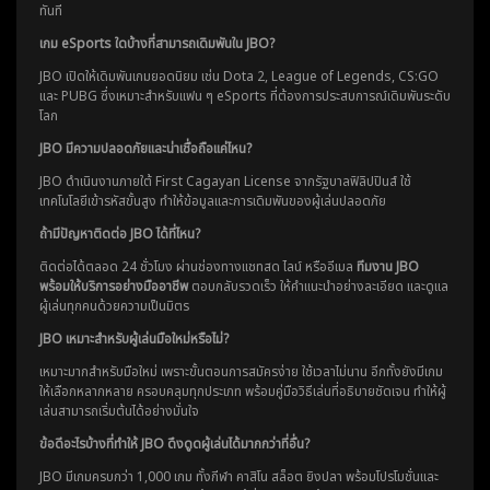
ทันที
เกม eSports ใดบ้างที่สามารถเดิมพันใน JBO?
JBO เปิดให้เดิมพันเกมยอดนิยม เช่น Dota 2, League of Legends, CS:GO
และ PUBG ซึ่งเหมาะสำหรับแฟน ๆ eSports ที่ต้องการประสบการณ์เดิมพันระดับ
โลก
JBO มีความปลอดภัยและน่าเชื่อถือแค่ไหน?
JBO ดำเนินงานภายใต้ First Cagayan License จากรัฐบาลฟิลิปปินส์ ใช้
เทคโนโลยีเข้ารหัสขั้นสูง ทำให้ข้อมูลและการเดิมพันของผู้เล่นปลอดภัย
ถ้ามีปัญหาติดต่อ JBO ได้ที่ไหน?
ติดต่อได้ตลอด 24 ชั่วโมง ผ่านช่องทางแชทสด ไลน์ หรืออีเมล
ทีมงาน JBO
พร้อมให้บริการอย่างมืออาชีพ
ตอบกลับรวดเร็ว ให้คำแนะนำอย่างละเอียด และดูแล
ผู้เล่นทุกคนด้วยความเป็นมิตร
JBO เหมาะสำหรับผู้เล่นมือใหม่หรือไม่?
เหมาะมากสำหรับมือใหม่ เพราะขั้นตอนการสมัครง่าย ใช้เวลาไม่นาน อีกทั้งยังมีเกม
ให้เลือกหลากหลาย ครอบคลุมทุกประเภท พร้อมคู่มือวิธีเล่นที่อธิบายชัดเจน ทำให้ผู้
เล่นสามารถเริ่มต้นได้อย่างมั่นใจ
ข้อดีอะไรบ้างที่ทำให้ JBO ดึงดูดผู้เล่นได้มากกว่าที่อื่น?
JBO มีเกมครบกว่า 1,000 เกม ทั้งกีฬา คาสิโน สล็อต ยิงปลา พร้อมโปรโมชั่นและ