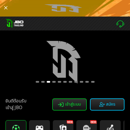
ยินดีต้อนรับ
เข้าสู่ระบบ
สมัคร
เข้าสู่ JBO