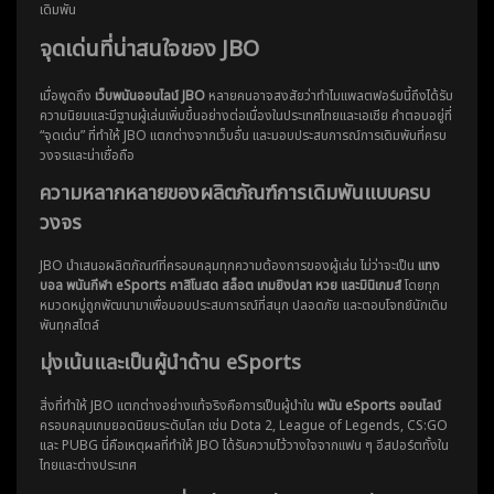
เดิมพัน
จุดเด่นที่น่าสนใจของ JBO
เมื่อพูดถึง
เว็บพนันออนไลน์ JBO
หลายคนอาจสงสัยว่าทำไมแพลตฟอร์มนี้ถึงได้รับ
ความนิยมและมีฐานผู้เล่นเพิ่มขึ้นอย่างต่อเนื่องในประเทศไทยและเอเชีย คำตอบอยู่ที่
“จุดเด่น” ที่ทำให้ JBO แตกต่างจากเว็บอื่น และมอบประสบการณ์การเดิมพันที่ครบ
วงจรและน่าเชื่อถือ
ความหลากหลายของผลิตภัณฑ์การเดิมพันแบบครบ
วงจร
JBO นำเสนอผลิตภัณฑ์ที่ครอบคลุมทุกความต้องการของผู้เล่น ไม่ว่าจะเป็น
แทง
บอล พนันกีฬา eSports คาสิโนสด สล็อต เกมยิงปลา หวย และมินิเกมส์
โดยทุก
หมวดหมู่ถูกพัฒนามาเพื่อมอบประสบการณ์ที่สนุก ปลอดภัย และตอบโจทย์นักเดิม
พันทุกสไตล์
มุ่งเน้นและเป็นผู้นำด้าน eSports
สิ่งที่ทำให้ JBO แตกต่างอย่างแท้จริงคือการเป็นผู้นำใน
พนัน eSports ออนไลน์
ครอบคลุมเกมยอดนิยมระดับโลก เช่น Dota 2, League of Legends, CS:GO
และ PUBG นี่คือเหตุผลที่ทำให้ JBO ได้รับความไว้วางใจจากแฟน ๆ อีสปอร์ตทั้งใน
ไทยและต่างประเทศ