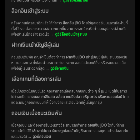
ก็จะมีบัญชีสำหรับเข้าใช้งานทันที →
ดูวิธีสมัครสมาชิก
ล็อกอินเข้าสู่ระบบ
หลังจากสมัครสมาชิกแล้ว ให้ทำการ
ล็อกอิน JBO
โดยใช้ยูสเซอร์เนมและรหัสผ่านที่
ตั้งไว้ หากต้องการความสะดวกมากขึ้น สามารถจดจำรหัสผ่านบนอุปกรณ์ส่วนตัว
เพื่อเข้าเล่นได้อย่างรวดเร็ว →
ดูวิธีล็อกอินเข้าสู่ระบบ
ฝากเงินเข้าบัญชีผู้เล่น
ก่อนเริ่มเดิมพัน คุณจำเป็นต้องทำการ
ฝากเงิน JBO
เข้าสู่บัญชีผู้เล่น ระบบรองรับ
หลายช่องทาง ทั้งโอนผ่านธนาคารในประเทศ ออนไลน์แบงก์กิ้ง หรือระบบวอลเล็ต
เพื่อให้ผู้เล่นสะดวกที่สุด →
ดูวิธีฝากเงิน
เลือกเกมที่ต้องการเล่น
เมื่อมีเครดิตในบัญชีแล้ว คุณสามารถเลือกสนุกกับเกมต่าง ๆ ที่ JBO เปิดให้บริการ
ไม่ว่าจะเป็น
แทงบอล คาสิโนสด สล็อต เกมยิงปลา eSports หรือหวยออนไลน์
โดย
แต่ละเกมถูกออกแบบมาให้ใช้งานง่ายและตอบโจทย์ผู้เล่นทุกกลุ่ม
ถอนเงินเมื่อชนะเดิมพัน
เมื่อคุณชนะและต้องการรับเงินรางวัล สามารถทำการ
ถอนเงิน JBO
ได้ทันทีผ่าน
ระบบอัตโนมัติ ใช้เวลาไม่นาน เงินจะถูกโอนเข้าบัญชีธนาคารของคุณอย่างปลอดภัย
และโปร่งใส →
ดูวิธีถอนเงิน