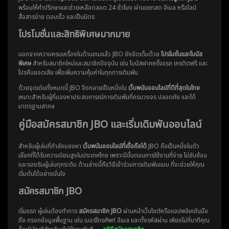
พร้อมให้คำปรึกษาและช่วยเหลือตลอด 24 ชั่วโมง ผ่านแชทสด อีเมล หรือไลน์
สื่อสารง่าย ตอบเร็ว และเป็นมิตร
โปรโมชั่นและสิทธิพิเศษมากมาย
นอกจากความครบเครื่องในด้านเกมแล้ว JBO ยังจัดเต็มด้วย
โปรโมชั่นและโบนัส
พิเศษ
สำหรับสมาชิกใหม่และสมาชิกปัจจุบัน เช่น โบนัสฝากครั้งแรก เครดิตฟรี และ
โปรคืนยอดเสีย เพื่อเพิ่มความคุ้มค่าในทุกการเดิมพัน
ด้วยจุดเด่นทั้งหมดนี้ JBO จึงกลายเป็นหนึ่งใน
เว็บพนันออนไลน์ที่ดีที่สุดในไทย
เหมาะสำหรับผู้ที่มองหาประสบการณ์การเดิมพันที่ครบวงจร ปลอดภัย และได้
มาตรฐานสากล
คู่มือสมัครสมาชิก JBO และเริ่มเดิมพันออนไลน์
สำหรับผู้เล่นที่กำลังมองหา
เว็บพนันออนไลน์ที่เชื่อถือได้
JBO ถือเป็นหนึ่งในตัว
เลือกที่ได้รับความนิยมสูงในประเทศไทย เพราะมีขั้นตอนการใช้งานที่ง่าย ไม่ซับซ้อน
และรองรับผู้เล่นทุกระดับ ด้านล่างนี้คือวิธีเข้าร่วมการเดิมพันแบบ ที่จะช่วยให้คุณ
เริ่มต้นได้อย่างมั่นใจ
สมัครสมาชิก JBO
เริ่มแรก ผู้เล่นต้องทำการ
สมัครสมาชิก JBO
ผ่านหน้าเว็บไซต์หรือแอปพลิเคชันมือ
ถือ กรอกข้อมูลพื้นฐาน เช่น เบอร์โทรศัพท์ อีเมล และตั้งรหัสผ่าน เพียงไม่กี่นาทีคุณ