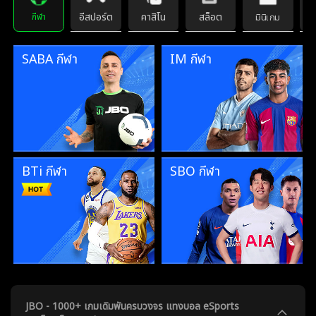
อีสปอร์ต
คาสิโน
สล็อต
กีฬา
มินิเกม
SABA กีฬา
IM กีฬา
BTi กีฬา
SBO กีฬา
JBO - 1000+ เกมเดิมพันครบวงจร แทงบอล eSports