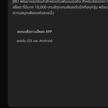
JBO พัฒนาแอปชั้นนำสำหรับเดิมพันบนมือถือ สำหรับอีสปอร์ต ก
สล็อต ที่มีมาก 10,000 เกมส์ทุกเกมส์รองรับมือถือทุกรุ่น พร้อ
ความสนุกเพียงแค่ปลายนิ้ว
สแกนเพื่อดาวน์โหลด APP
รองรับ iOS และ Android