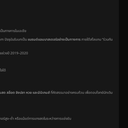
เป็นทางการในเอเชีย
 ปัจจุบันรับบทเป็น
แบรนด์แอมบาสเดอร์อย่างเป็นทางการ
ภายใต้สโลแกน “ร่วมกัน
เชียช่วงปี 2019–2020
จได้
นสด สล็อต ยิงปลา หวย และมินิเกมส์
ที่คัดสรรมาอย่างครบถ้วน เพื่อตอบโจทย์นักเดิม
 สกอร์สูง–ต่ำ หรือแม้แต่การแทงสดในระหว่างการแข่งขัน