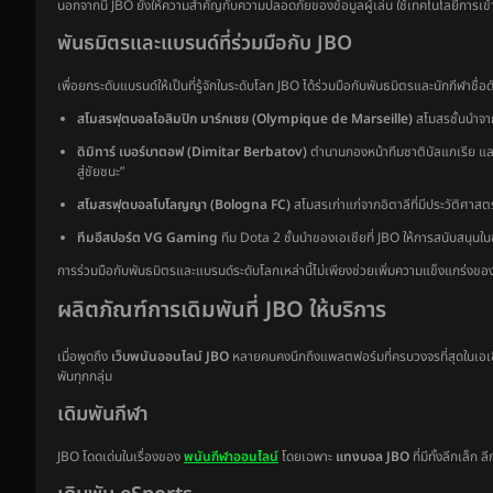
นอกจากนี้ JBO ยังให้ความสำคัญกับความปลอดภัยของข้อมูลผู้เล่น ใช้เทคโนโลยีการเข้าร
พันธมิตรและแบรนด์ที่ร่วมมือกับ JBO
เพื่อยกระดับแบรนด์ให้เป็นที่รู้จักในระดับโลก JBO ได้ร่วมมือกับพันธมิตรและนักกีฬาชื่อด
สโมสรฟุตบอลโอลิมปิก มาร์กเซย (Olympique de Marseille)
สโมสรชั้นนำจา
ดิมิทาร์ เบอร์บาตอฟ (Dimitar Berbatov)
ตำนานกองหน้าทีมชาติบัลแกเรีย แล
สู่ชัยชนะ”
สโมสรฟุตบอลโบโลญญา (Bologna FC)
สโมสรเก่าแก่จากอิตาลีที่มีประวัติศาส
ทีมอีสปอร์ต VG Gaming
ทีม Dota 2 ชั้นนำของเอเชียที่ JBO ให้การสนับสนุนใ
การร่วมมือกับพันธมิตรและแบรนด์ระดับโลกเหล่านี้ไม่เพียงช่วยเพิ่มความแข็งแกร่งขอ
ผลิตภัณฑ์การเดิมพันที่ JBO ให้บริการ
เมื่อพูดถึง
เว็บพนันออนไลน์ JBO
หลายคนคงนึกถึงแพลตฟอร์มที่ครบวงจรที่สุดในเอเชี
พันทุกกลุ่ม
เดิมพันกีฬา
JBO โดดเด่นในเรื่องของ
พนันกีฬาออนไลน์
โดยเฉพาะ
แทงบอล JBO
ที่มีทั้งลีกเล็