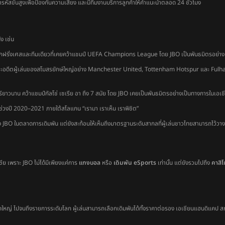
หัสขั้นสูงเพื่อป้องกันความเสี่ยง และมีทีมงานบริการลูกค้าให้คำแนะนำตลอด 24 ชั่วโมง
ัง เช่น
กฝรั่งเศสและทีมเดียวที่เคยคว้าแชมป์ UEFA Champions League โดย JBO เป็นพันธมิตรอย่าง
ะอดีตผู้เล่นของสโมสรยักษ์ใหญ่อย่าง Manchester United, Tottenham Hotspur และ Fulham
ตร์ยาวนาน คว้าแชมป์กัลโช่ เซเรีย อา ถึง 7 สมัย โดย JBO เคยเป็นพันธมิตรอย่างเป็นทางการในเอ
นช่วงปี 2020–2021 ภายใต้สโลแกน “เรามา เราเห็น เราพิชิต”
ง JBO ในตลาดการเดิมพัน แต่ยังสะท้อนให้เห็นถึงมาตรฐานระดับสากลที่ผู้เล่นชาวไทยสามารถไว้วางใ
ย เพราะ JBO ไม่ได้มีเพียงแค่การ
แทงบอล
หรือ
เดิมพัน eSports
เท่านั้น แต่ยังรวมไปถึง
คาสิโ
ก ลีกใหญ่ ไปจนถึงรายการระดับโลก ผู้เล่นสามารถเลือกเดิมพันได้ทั้งราคาต่อรอง เอเชียนแฮนดิแคป