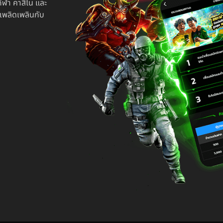
ีฬา คาสิโน และ
มเพลิดเพลินกับ