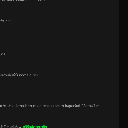
ุกครั้งเต็มไปด้วยโอกาสในการทำกำไร
มพิวเตอร์
มิตร
มความคุ้มค่าในทุกการเดิมพัน
้านล่างนี้คือวิธีเข้าร่วมการเดิมพันแบบ ที่จะช่วยให้คุณเริ่มต้นได้อย่างมั่นใจ
เข้าใช้งานทันที →
ดูวิธีสมัครสมาชิก