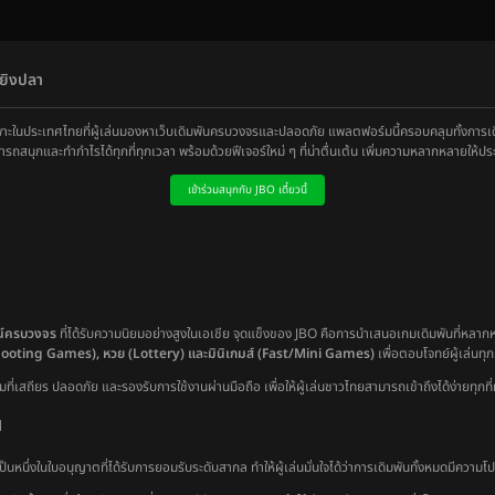
ยิงปลา
เฉพาะในประเทศไทยที่ผู้เล่นมองหาเว็บเดิมพันครบวงจรและปลอดภัย แพลตฟอร์มนี้ครอบคลุมทั้งกา
ามารถสนุกและทำกำไรได้ทุกที่ทุกเวลา พร้อมด้วยฟีเจอร์ใหม่ ๆ ที่น่าตื่นเต้น เพิ่มความหลากหลายให้
เข้าร่วมสนุกกับ JBO เดี๋ยวนี้
น์ครบวงจร
ที่ได้รับความนิยมอย่างสูงในเอเชีย จุดแข็งของ JBO คือการนำเสนอเกมเดิมพันที่หลา
 Shooting Games), หวย (Lottery) และมินิเกมส์ (Fast/Mini Games)
เพื่อตอบโจทย์ผู้เล่นทุก
่เสถียร ปลอดภัย และรองรับการใช้งานผ่านมือถือ เพื่อให้ผู้เล่นชาวไทยสามารถเข้าถึงได้ง่ายทุกที่
น
เป็นหนึ่งในใบอนุญาตที่ได้รับการยอมรับระดับสากล ทำให้ผู้เล่นมั่นใจได้ว่าการเดิมพันทั้งหมดมีความ