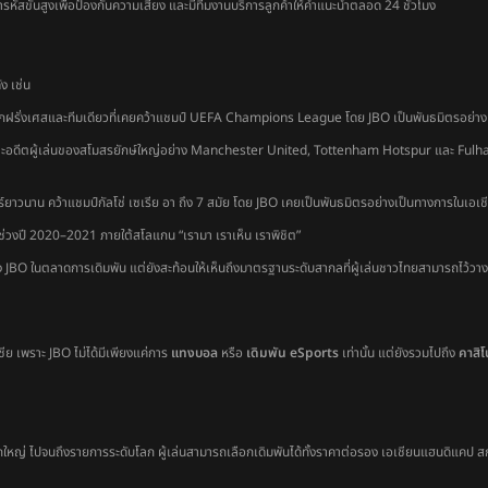
หัสขั้นสูงเพื่อป้องกันความเสี่ยง และมีทีมงานบริการลูกค้าให้คำแนะนำตลอด 24 ชั่วโมง
ัง เช่น
กฝรั่งเศสและทีมเดียวที่เคยคว้าแชมป์ UEFA Champions League โดย JBO เป็นพันธมิตรอย่าง
ะอดีตผู้เล่นของสโมสรยักษ์ใหญ่อย่าง Manchester United, Tottenham Hotspur และ Fulham
ตร์ยาวนาน คว้าแชมป์กัลโช่ เซเรีย อา ถึง 7 สมัย โดย JBO เคยเป็นพันธมิตรอย่างเป็นทางการในเอ
นช่วงปี 2020–2021 ภายใต้สโลแกน “เรามา เราเห็น เราพิชิต”
ง JBO ในตลาดการเดิมพัน แต่ยังสะท้อนให้เห็นถึงมาตรฐานระดับสากลที่ผู้เล่นชาวไทยสามารถไว้วางใ
ย เพราะ JBO ไม่ได้มีเพียงแค่การ
แทงบอล
หรือ
เดิมพัน eSports
เท่านั้น แต่ยังรวมไปถึง
คาสิโ
ก ลีกใหญ่ ไปจนถึงรายการระดับโลก ผู้เล่นสามารถเลือกเดิมพันได้ทั้งราคาต่อรอง เอเชียนแฮนดิแคป