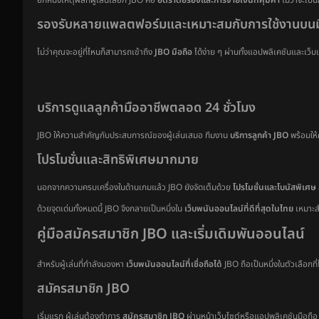
อีกหนึ่งเหตุผลที่ผู้เล่นเลือก JBO คือ
อัตราต่อรองและการจ่ายเงินที่คุ้มค่า
ไม่ว่าจะเป็
รองรับหลายแพลตฟอร์มและเหมาะสมกับการใช้งานบนม
ไม่ว่าคุณจะอยู่ที่ไหนก็สามารถเข้าถึง
JBO มือถือ
ได้ง่าย ๆ ผ่านทั้งแอปพลิเคชันและเว็บ
บริการดูแลลูกค้ามืออาชีพตลอด 24 ชั่วโมง
JBO ให้ความสำคัญกับประสบการณ์ของผู้เล่นเสมอ ทีมงาน
บริการลูกค้า JBO
พร้อมให้
โปรโมชั่นและสิทธิพิเศษมากมาย
นอกจากความครบเครื่องในด้านเกมแล้ว JBO ยังจัดเต็มด้วย
โปรโมชั่นและโบนัสพิเศษ
ด้วยจุดเด่นทั้งหมดนี้ JBO จึงกลายเป็นหนึ่งใน
เว็บพนันออนไลน์ที่ดีที่สุดในไทย
เหมาะส
คู่มือสมัครสมาชิก JBO และเริ่มเดิมพันออนไลน์
สำหรับผู้เล่นที่กำลังมองหา
เว็บพนันออนไลน์ที่เชื่อถือได้
JBO ถือเป็นหนึ่งในตัวเลือกที่
สมัครสมาชิก JBO
เริ่มแรก ผู้เล่นต้องทำการ
สมัครสมาชิก JBO
ผ่านหน้าเว็บไซต์หรือแอปพลิเคชันมือถือ ก