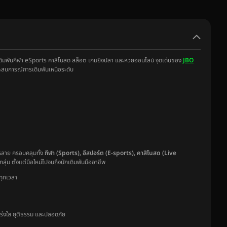
รเดิมพันกีฬา eSports คาสิโนสด สล็อต เกมยิงปลา และหวยออนไลน์ จุดเด่นของ
JBO
ประสบการณ์การเดิมพันเหนือระดับ
กหลาย ครอบคลุมทั้ง
กีฬา (Sports), อีสปอร์ต (E-sports), คาสิโนสด (Live
กลุ่ม ตั้งแต่มือใหม่ไปจนถึงนักเดิมพันมืออาชีพ
ทุกเวลา
โปร่งใส ยุติธรรม และปลอดภัย