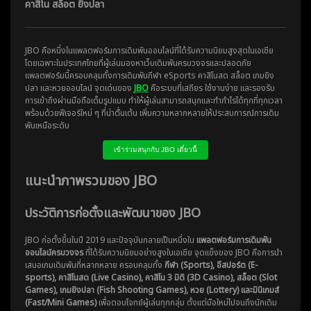
คาสิโน สล็อต ยิงปลา
JBO คือหนึ่งในแพลตฟอร์มการเดิมพันออนไลน์ที่ได้รับความนิยมสูงสุดในเอเชีย
โดยเฉพาะในประเทศไทยที่ผู้เล่นมองหาเว็บเดิมพันครบวงจรและปลอดภัย
แพลตฟอร์มนี้ครอบคลุมทั้งการเดิมพันกีฬา eSports คาสิโนสด สล็อต เกมยิง
ปลา และหวยออนไลน์ จุดเด่นของ
JBO
คือระบบที่เสถียร ใช้งานง่าย และรองรับ
การเข้าถึงผ่านมือถือเต็มรูปแบบ ทำให้ผู้เล่นสามารถสนุกและทำกำไรได้ทุกที่ทุกเวลา
พร้อมด้วยฟีเจอร์ใหม่ ๆ ที่น่าตื่นเต้น เพิ่มความหลากหลายให้ประสบการณ์การเดิม
พันเหนือระดับ
เข้าร่วมสนุกกับ JBO เดี๋ยวนี้
แนะนำภาพรวมของ JBO
ประวัติการก่อตั้งและพัฒนาของ JBO
JBO ก่อตั้งขึ้นในปี 2019 และปัจจุบันกลายเป็นหนึ่งใน
แพลตฟอร์มการเดิมพัน
ออนไลน์ครบวงจร
ที่ได้รับความนิยมอย่างสูงในเอเชีย จุดแข็งของ JBO คือการนำ
เสนอเกมเดิมพันที่หลากหลาย ครอบคลุมทั้ง
กีฬา (Sports), อีสปอร์ต (E-
sports), คาสิโนสด (Live Casino), คาสิโน 3 มิติ (3D Casino), สล็อต (Slot
Games), เกมยิงปลา (Fish Shooting Games), หวย (Lottery) และมินิเกมส์
(Fast/Mini Games)
เพื่อตอบโจทย์ผู้เล่นทุกกลุ่ม ตั้งแต่มือใหม่ไปจนถึงนักเดิม