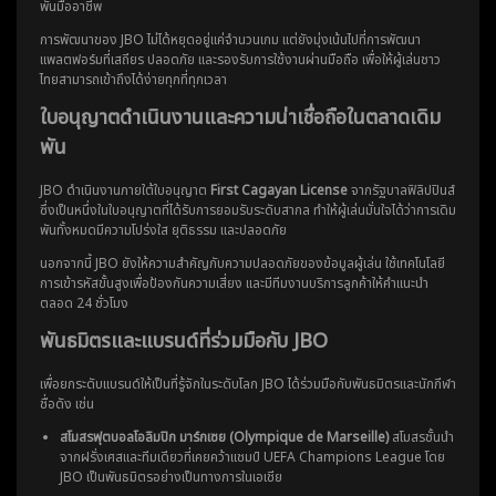
พันมืออาชีพ
การพัฒนาของ JBO ไม่ได้หยุดอยู่แค่จำนวนเกม แต่ยังมุ่งเน้นไปที่การพัฒนา
แพลตฟอร์มที่เสถียร ปลอดภัย และรองรับการใช้งานผ่านมือถือ เพื่อให้ผู้เล่นชาว
ไทยสามารถเข้าถึงได้ง่ายทุกที่ทุกเวลา
ใบอนุญาตดำเนินงานและความน่าเชื่อถือในตลาดเดิม
พัน
JBO ดำเนินงานภายใต้ใบอนุญาต
First Cagayan License
จากรัฐบาลฟิลิปปินส์
ซึ่งเป็นหนึ่งในใบอนุญาตที่ได้รับการยอมรับระดับสากล ทำให้ผู้เล่นมั่นใจได้ว่าการเดิม
พันทั้งหมดมีความโปร่งใส ยุติธรรม และปลอดภัย
นอกจากนี้ JBO ยังให้ความสำคัญกับความปลอดภัยของข้อมูลผู้เล่น ใช้เทคโนโลยี
การเข้ารหัสขั้นสูงเพื่อป้องกันความเสี่ยง และมีทีมงานบริการลูกค้าให้คำแนะนำ
ตลอด 24 ชั่วโมง
พันธมิตรและแบรนด์ที่ร่วมมือกับ JBO
เพื่อยกระดับแบรนด์ให้เป็นที่รู้จักในระดับโลก JBO ได้ร่วมมือกับพันธมิตรและนักกีฬา
ชื่อดัง เช่น
สโมสรฟุตบอลโอลิมปิก มาร์กเซย (Olympique de Marseille)
สโมสรชั้นนำ
จากฝรั่งเศสและทีมเดียวที่เคยคว้าแชมป์ UEFA Champions League โดย
JBO เป็นพันธมิตรอย่างเป็นทางการในเอเชีย