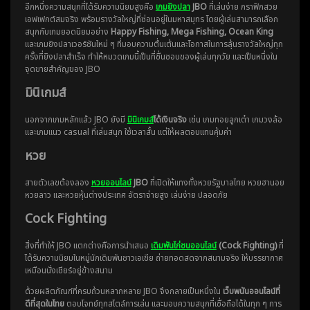
อีกหนึ่งความสนุกที่ได้รับความนิยมสูงคือ
เกมยิงปลา
JBO
ที่เล่นง่าย กราฟิกสวย
เอฟเฟกต์สมจริง พร้อมรางวัลใหญ่ที่ซ่อนอยู่ในมหาสมุทร โดยผู้เล่นสามารถเลือก
สนุกกับเกมยอดนิยมอย่าง
Happy Fishing, Mega Fishing, Ocean King
และเกมยิงปลาเวอร์ชันใหม่ ๆ ที่มอบความตื่นเต้นและโอกาสในการลุ้นรางวัลใหญ่ทุก
ครั้งที่ยิงปลาสำเร็จ ทำให้หมวดเกมนี้เป็นที่ชื่นชอบของผู้เล่นทุกวัย และเป็นหนึ่งใน
จุดขายสำคัญของ JBO
มินิเกมส์
นอกจากเกมหลักแล้ว JBO ยังมี
มินิเกมส์
ได้เงินจริง
เช่น เกมทอยลูกเต๋า เกมวงล้อ
และเกมแนว casual ที่เล่นสนุก ใช้เวลาสั้น แต่ให้ผลตอบแทนคุ้มค่า
หวย
สายตัวเลขต้องลอง
หวยออนไลน์
JBO
ที่เปิดให้แทงทั้งหวยรัฐบาลไทย หวยฮานอย
หวยลาว และหวยหุ้นต่างประเทศ อัตราจ่ายสูง เล่นง่าย ปลอดภัย
Cock Fighting
สิ่งที่ทำให้ JBO แตกต่างคือการนำเสนอ
เดิมพันไก่ชนออนไลน์
(Cock Fighting)
ที่
ได้รับความนิยมในหมู่นักเดิมพันชาวเอเชีย ถ่ายทอดสดจากสนามจริง ให้บรรยากาศ
เหมือนนั่งเชียร์อยู่ข้างสนาม
ด้วยผลิตภัณฑ์ที่ครบถ้วนหลากหลาย JBO จึงกลายเป็นหนึ่งใน
เว็บพนันออนไลน์ที่
ดีที่สุดในไทย
ตอบโจทย์ทุกสไตล์การเล่น และมอบความสนุกที่เชื่อถือได้ในทุก ๆ การ