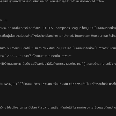
หัสขั้นสูงเพื่อป้องกันความเสี่ยง และมีทีมงานบริการลูกค้าให้คำแนะนำตลอด 24 ชั่วโมง
ัง เช่น
กฝรั่งเศสและทีมเดียวที่เคยคว้าแชมป์ UEFA Champions League โดย JBO เป็นพันธมิตรอย่าง
ะอดีตผู้เล่นของสโมสรยักษ์ใหญ่อย่าง Manchester United, Tottenham Hotspur และ Fulham
ตร์ยาวนาน คว้าแชมป์กัลโช่ เซเรีย อา ถึง 7 สมัย โดย JBO เคยเป็นพันธมิตรอย่างเป็นทางการในเอ
นช่วงปี 2020–2021 ภายใต้สโลแกน “เรามา เราเห็น เราพิชิต”
ง JBO ในตลาดการเดิมพัน แต่ยังสะท้อนให้เห็นถึงมาตรฐานระดับสากลที่ผู้เล่นชาวไทยสามารถไว้วางใ
ย เพราะ JBO ไม่ได้มีเพียงแค่การ
แทงบอล
หรือ
เดิมพัน eSports
เท่านั้น แต่ยังรวมไปถึง
คาสิโ
ก ลีกใหญ่ ไปจนถึงรายการระดับโลก ผู้เล่นสามารถเลือกเดิมพันได้ทั้งราคาต่อรอง เอเชียนแฮนดิแคป