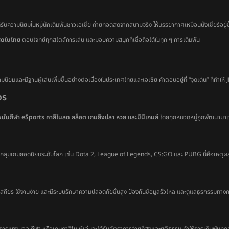
ด้รับความนิยมในหมู่นักเดิมพันชาวเอเชีย ถ่ายทอดสดจากสนามจริง ให้บรรยากาศเหมือนนั่งเชียร์อยู
่สุดในไทย
ตอบโจทย์ทุกสไตล์การเล่น และมอบความสนุกที่เชื่อถือได้ในทุก ๆ การเดิมพัน
ยมและมีฐานผู้เล่นเพิ่มขึ้นอย่างต่อเนื่องในประเทศไทยและเอเชีย คำตอบอยู่ที่ “จุดเด่น” ที่ทำใ
จร
ันกีฬา eSports คาสิโนสด สล็อต เกมยิงปลา หวย และมินิเกมส์
โดยทุกหมวดหมู่ถูกพัฒนามาเพ
ลุมเกมยอดนิยมระดับโลก เช่น Dota 2, League of Legends, CS:GO และ PUBG นี่คือเหตุผลที่
่เสถียร ใช้งานง่าย และมีระบบรักษาความปลอดภัยขั้นสูง ป้องกันข้อมูลรั่วไหล และดูแลธุรกรรมท