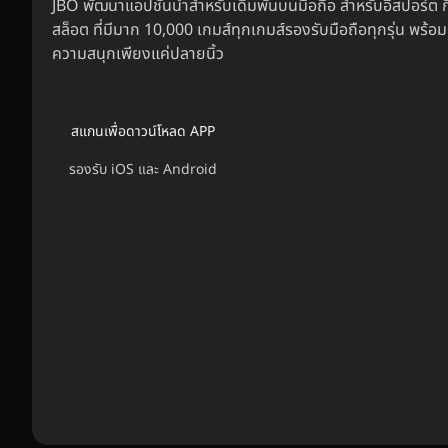
JBO พัฒนาแอปชั้นนำสำหรับเดิมพันบนมือถือ สำหรับอีสปอร์ต ก
สล็อต ที่มีมาก 10,000 เกมส์ทุกเกมส์รองรับมือถือทุกรุ่น พร้อ
ความสนุกเพียงแค่ปลายนิ้ว
สแกนเพื่อดาวน์โหลด APP
รองรับ iOS และ Android