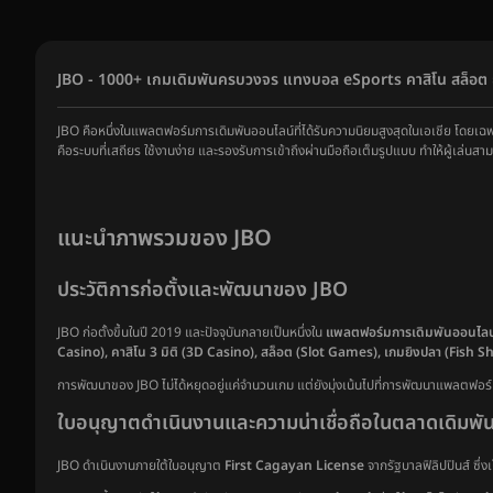
JBO - 1000+ เกมเดิมพันครบวงจร แทงบอล eSports คาสิโน สล็อต 
JBO คือหนึ่งในแพลตฟอร์มการเดิมพันออนไลน์ที่ได้รับความนิยมสูงสุดในเอเชีย โดย
คือระบบที่เสถียร ใช้งานง่าย และรองรับการเข้าถึงผ่านมือถือเต็มรูปแบบ ทำให้ผู้เล่นส
แนะนำภาพรวมของ JBO
ประวัติการก่อตั้งและพัฒนาของ JBO
JBO ก่อตั้งขึ้นในปี 2019 และปัจจุบันกลายเป็นหนึ่งใน
แพลตฟอร์มการเดิมพันออนไล
Casino), คาสิโน 3 มิติ (3D Casino), สล็อต (Slot Games), เกมยิงปลา (Fish
การพัฒนาของ JBO ไม่ได้หยุดอยู่แค่จำนวนเกม แต่ยังมุ่งเน้นไปที่การพัฒนาแพลตฟอร์มที
ใบอนุญาตดำเนินงานและความน่าเชื่อถือในตลาดเดิมพั
JBO ดำเนินงานภายใต้ใบอนุญาต
First Cagayan License
จากรัฐบาลฟิลิปปินส์ ซึ่ง