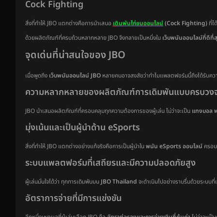
Cock Fighting
สิ่งที่ทำให้ JBO แตกต่างคือการนำเสนอ
เดิมพันไก่ชนออนไลน์
(Cock Fighting)
ที่ไ
ด้วยผลิตภัณฑ์ที่ครบถ้วนหลากหลาย JBO จึงกลายเป็นหนึ่งใน
เว็บพนันออนไลน์ที่ดีที
จุดเด่นที่น่าสนใจของ JBO
เมื่อพูดถึง
เว็บพนันออนไลน์ JBO
หลายคนอาจสงสัยว่าทำไมแพลตฟอร์มนี้ถึงได้รับความนิ
ความหลากหลายของผลิตภัณฑ์การเดิมพันแบบครบวง
JBO นำเสนอผลิตภัณฑ์ที่ครอบคลุมทุกความต้องการของผู้เล่น ไม่ว่าจะเป็น
แทงบอล พน
มุ่งเน้นและเป็นผู้นำด้าน eSports
สิ่งที่ทำให้ JBO แตกต่างอย่างแท้จริงคือการเป็นผู้นำใน
พนัน eSports ออนไลน์
ครอบค
ระบบแพลตฟอร์มที่เสถียรและมีความปลอดภัยสูง
ผู้เล่นมั่นใจได้ว่า ทุกการเดิมพันบน
JBO Thailand
จะดำเนินไปอย่างราบรื่นด้วยระบบที
อัตราการจ่ายที่มีการแข่งขัน