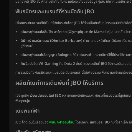
นอกจากนี้ JBO ยังให้ความสำคัญกับความปลอดภัยของข้อมูลผู้เล่น ใช้เทคโนโลยีการเข้าร
พันธมิตรและแบรนด์ที่ร่วมมือกับ JBO
เพื่อยกระดับแบรนด์ให้เป็นที่รู้จักในระดับโลก JBO ได้ร่วมมือกับพันธมิตรและนักกีฬาชื่อด
สโมสรฟุตบอลโอลิมปิก มาร์กเซย (Olympique de Marseille)
สโมสรชั้นนำจา
ดิมิทาร์ เบอร์บาตอฟ (Dimitar Berbatov)
ตำนานกองหน้าทีมชาติบัลแกเรีย แล
สู่ชัยชนะ”
สโมสรฟุตบอลโบโลญญา (Bologna FC)
สโมสรเก่าแก่จากอิตาลีที่มีประวัติศาส
ทีมอีสปอร์ต VG Gaming
ทีม Dota 2 ชั้นนำของเอเชียที่ JBO ให้การสนับสนุนใ
การร่วมมือกับพันธมิตรและแบรนด์ระดับโลกเหล่านี้ไม่เพียงช่วยเพิ่มความแข็งแกร่งขอ
ผลิตภัณฑ์การเดิมพันที่ JBO ให้บริการ
เมื่อพูดถึง
เว็บพนันออนไลน์ JBO
หลายคนคงนึกถึงแพลตฟอร์มที่ครบวงจรที่สุดในเอเชี
พันทุกกลุ่ม
เดิมพันกีฬา
JBO โดดเด่นในเรื่องของ
พนันกีฬาออนไลน์
โดยเฉพาะ
แทงบอล JBO
ที่มีทั้งลีกเล็