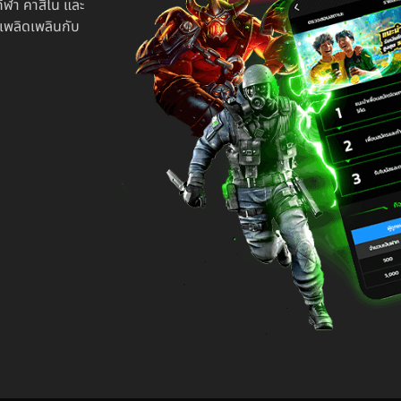
ีฬา คาสิโน และ
มเพลิดเพลินกับ