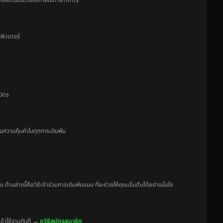
ุกครั้งเต็มไปด้วยโอกาสในการทำกำไร
มพิวเตอร์
มิตร
มความคุ้มค่าในทุกการเดิมพัน
้านล่างนี้คือวิธีเข้าร่วมการเดิมพันแบบ ที่จะช่วยให้คุณเริ่มต้นได้อย่างมั่นใจ
เข้าใช้งานทันที →
ดูวิธีสมัครสมาชิก