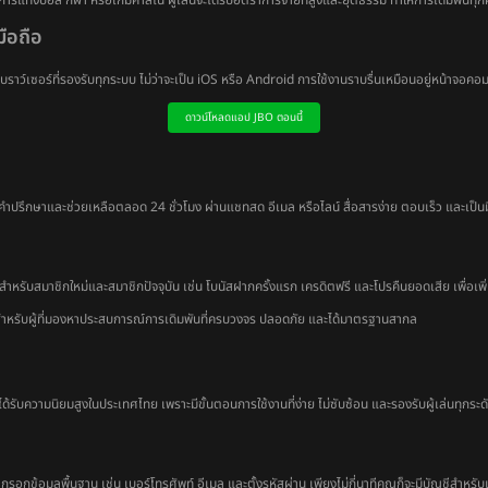
นการแทงบอล กีฬา หรือเกมคาสิโน ผู้เล่นจะได้รับอัตราการจ่ายที่สูงและยุติธรรม ทำให้การเดิมพันท
ือถือ
เบราว์เซอร์ที่รองรับทุกระบบ ไม่ว่าจะเป็น iOS หรือ Android การใช้งานราบรื่นเหมือนอยู่หน้าจอคอ
ดาวน์โหลดแอป JBO ตอนนี้
คำปรึกษาและช่วยเหลือตลอด 24 ชั่วโมง ผ่านแชทสด อีเมล หรือไลน์ สื่อสารง่าย ตอบเร็ว และเป็น
สำหรับสมาชิกใหม่และสมาชิกปัจจุบัน เช่น โบนัสฝากครั้งแรก เครดิตฟรี และโปรคืนยอดเสีย เพื่อเพิ่
ำหรับผู้ที่มองหาประสบการณ์การเดิมพันที่ครบวงจร ปลอดภัย และได้มาตรฐานสากล
ได้รับความนิยมสูงในประเทศไทย เพราะมีขั้นตอนการใช้งานที่ง่าย ไม่ซับซ้อน และรองรับผู้เล่นทุกระดับ ด
รอกข้อมูลพื้นฐาน เช่น เบอร์โทรศัพท์ อีเมล และตั้งรหัสผ่าน เพียงไม่กี่นาทีคุณก็จะมีบัญชีสำหรับ