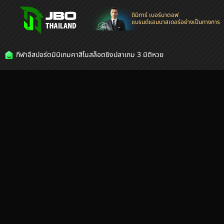
ดิมิทาร์ เบอร์บาตอฟ

แบรนด์แอมบาสเดอร์อย่างเป็นทางการ
กีฬา
อีสปอร์ต
มินิเกม
คาสิโน
สล็อต
ยิงปลา
เกม 3 มิติ
หวย