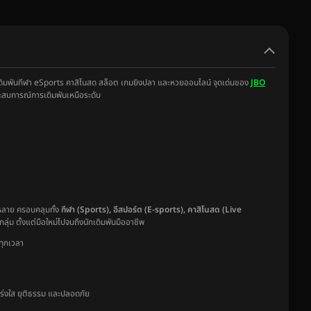
รเดิมพันกีฬา eSports คาสิโนสด สล็อต เกมยิงปลา และหวยออนไลน์ จุดเด่นของ
JBO
ประสบการณ์การเดิมพันเหนือระดับ
กหลาย ครอบคลุมทั้ง
กีฬา (Sports), อีสปอร์ต (E-sports), คาสิโนสด (Live
กลุ่ม ตั้งแต่มือใหม่ไปจนถึงนักเดิมพันมืออาชีพ
ทุกเวลา
โปร่งใส ยุติธรรม และปลอดภัย