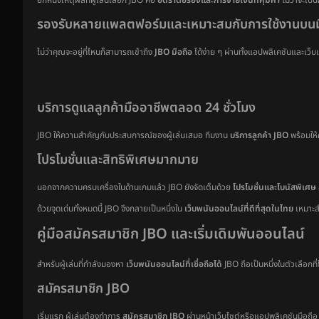
อีกหนึ่งเหตุผลที่ผู้เล่นเลือก JBO คือ
อัตราต่อรองและการจ่ายเงินที่คุ้มค่า
ไม่ว่าจะเป็
รองรับหลายแพลตฟอร์มและเหมาะสมกับการใช้งานบนม
ไม่ว่าคุณจะอยู่ที่ไหนก็สามารถเข้าถึง
JBO มือถือ
ได้ง่าย ๆ ผ่านทั้งแอปพลิเคชันและเว็บ
บริการดูแลลูกค้ามืออาชีพตลอด 24 ชั่วโมง
JBO ให้ความสำคัญกับประสบการณ์ของผู้เล่นเสมอ ทีมงาน
บริการลูกค้า JBO
พร้อมให้
โปรโมชั่นและสิทธิพิเศษมากมาย
นอกจากความครบเครื่องในด้านเกมแล้ว JBO ยังจัดเต็มด้วย
โปรโมชั่นและโบนัสพิเศษ
ด้วยจุดเด่นทั้งหมดนี้ JBO จึงกลายเป็นหนึ่งใน
เว็บพนันออนไลน์ที่ดีที่สุดในไทย
เหมาะส
คู่มือสมัครสมาชิก JBO และเริ่มเดิมพันออนไลน์
สำหรับผู้เล่นที่กำลังมองหา
เว็บพนันออนไลน์ที่เชื่อถือได้
JBO ถือเป็นหนึ่งในตัวเลือกที่
สมัครสมาชิก JBO
เริ่มแรก ผู้เล่นต้องทำการ
สมัครสมาชิก JBO
ผ่านหน้าเว็บไซต์หรือแอปพลิเคชันมือถือ ก