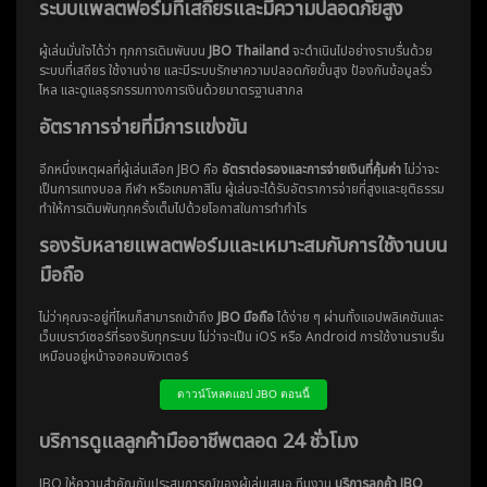
ระบบแพลตฟอร์มที่เสถียรและมีความปลอดภัยสูง
ผู้เล่นมั่นใจได้ว่า ทุกการเดิมพันบน
JBO Thailand
จะดำเนินไปอย่างราบรื่นด้วย
ระบบที่เสถียร ใช้งานง่าย และมีระบบรักษาความปลอดภัยขั้นสูง ป้องกันข้อมูลรั่ว
ไหล และดูแลธุรกรรมทางการเงินด้วยมาตรฐานสากล
อัตราการจ่ายที่มีการแข่งขัน
อีกหนึ่งเหตุผลที่ผู้เล่นเลือก JBO คือ
อัตราต่อรองและการจ่ายเงินที่คุ้มค่า
ไม่ว่าจะ
เป็นการแทงบอล กีฬา หรือเกมคาสิโน ผู้เล่นจะได้รับอัตราการจ่ายที่สูงและยุติธรรม
ทำให้การเดิมพันทุกครั้งเต็มไปด้วยโอกาสในการทำกำไร
รองรับหลายแพลตฟอร์มและเหมาะสมกับการใช้งานบน
มือถือ
ไม่ว่าคุณจะอยู่ที่ไหนก็สามารถเข้าถึง
JBO มือถือ
ได้ง่าย ๆ ผ่านทั้งแอปพลิเคชันและ
เว็บเบราว์เซอร์ที่รองรับทุกระบบ ไม่ว่าจะเป็น iOS หรือ Android การใช้งานราบรื่น
เหมือนอยู่หน้าจอคอมพิวเตอร์
ดาวน์โหลดแอป JBO ตอนนี้
บริการดูแลลูกค้ามืออาชีพตลอด 24 ชั่วโมง
JBO ให้ความสำคัญกับประสบการณ์ของผู้เล่นเสมอ ทีมงาน
บริการลูกค้า JBO