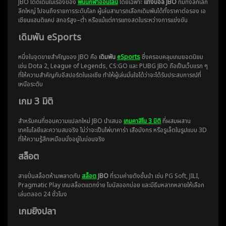
JBO โดดเด่นในเรื่องของ
พนันกีฬาออนไลน์
โดยเฉพาะ
แทงบอล JBO
ที่มีทั้งลีกเล็ก
ลีกใหญ่ ไปจนถึงรายการระดับโลก ผู้เล่นสามารถเลือกเดิมพันได้ทั้งราคาต่อรอง เอ
เชียนแฮนดิแคป สกอร์สูง–ต่ำ หรือแม้แต่การแทงสดในระหว่างการแข่งขัน
เดิมพัน eSports
หนึ่งในจุดขายสำคัญของ JBO คือ
เดิมพัน
eSports
ซึ่งครอบคลุมเกมยอดนิยม
เช่น Dota 2, League of Legends, CS:GO และ PUBG JBO ถือเป็นเว็บแรก ๆ
ที่ให้ความสำคัญกับอีสปอร์ตในเอเชีย ทำให้ผู้เล่นมั่นใจได้ว่าจะได้รับประสบการณ์ที่
เหนือระดับ
เกม 3 มิติ
สำหรับคนที่ชอบความแปลกใหม่ JBO นำเสนอ
เกมคาสิโน 3 มิติ
ที่ผสมผสาน
เทคโนโลยีและความสมจริง ไม่ว่าจะเป็นไพ่บาคาร่า เสือมังกร หรือรูเล็ตในรูปแบบ 3D
ที่ให้ความรู้สึกเหมือนนั่งอยู่ในบ่อนจริง
สล็อต
สายปั่นสล็อตห้ามพลาดกับ
สล็อต
JBO
ที่รวมค่ายดังชั้นนำ เช่น PG Soft, JILI,
Pragmatic Play เกมสล็อตแตกง่าย โบนัสออกบ่อย และมีธีมหลากหลายให้เลือก
เล่นตลอด 24 ชั่วโมง
เกมยิงปลา