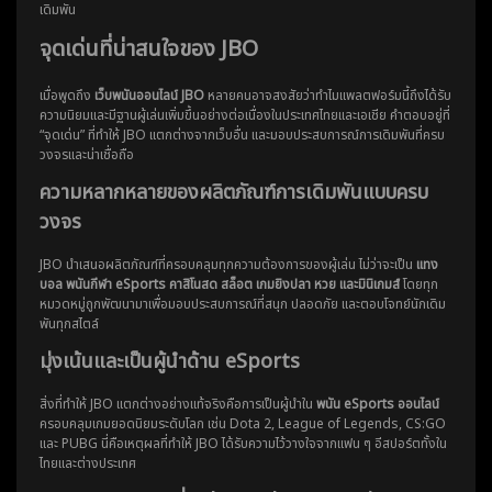
เดิมพัน
จุดเด่นที่น่าสนใจของ JBO
เมื่อพูดถึง
เว็บพนันออนไลน์ JBO
หลายคนอาจสงสัยว่าทำไมแพลตฟอร์มนี้ถึงได้รับ
ความนิยมและมีฐานผู้เล่นเพิ่มขึ้นอย่างต่อเนื่องในประเทศไทยและเอเชีย คำตอบอยู่ที่
“จุดเด่น” ที่ทำให้ JBO แตกต่างจากเว็บอื่น และมอบประสบการณ์การเดิมพันที่ครบ
วงจรและน่าเชื่อถือ
ความหลากหลายของผลิตภัณฑ์การเดิมพันแบบครบ
วงจร
JBO นำเสนอผลิตภัณฑ์ที่ครอบคลุมทุกความต้องการของผู้เล่น ไม่ว่าจะเป็น
แทง
บอล พนันกีฬา eSports คาสิโนสด สล็อต เกมยิงปลา หวย และมินิเกมส์
โดยทุก
หมวดหมู่ถูกพัฒนามาเพื่อมอบประสบการณ์ที่สนุก ปลอดภัย และตอบโจทย์นักเดิม
พันทุกสไตล์
มุ่งเน้นและเป็นผู้นำด้าน eSports
สิ่งที่ทำให้ JBO แตกต่างอย่างแท้จริงคือการเป็นผู้นำใน
พนัน eSports ออนไลน์
ครอบคลุมเกมยอดนิยมระดับโลก เช่น Dota 2, League of Legends, CS:GO
และ PUBG นี่คือเหตุผลที่ทำให้ JBO ได้รับความไว้วางใจจากแฟน ๆ อีสปอร์ตทั้งใน
ไทยและต่างประเทศ