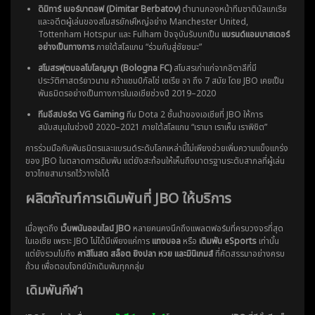
ดิมิทาร์ เบอร์บาตอฟ (Dimitar Berbatov)
ตำนานกองหน้าทีมชาติบัลแกเรีย
และอดีตผู้เล่นของสโมสรยักษ์ใหญ่อย่าง Manchester United,
Tottenham Hotspur และ Fulham ปัจจุบันรับบทเป็น
แบรนด์แอมบาสเดอร์
อย่างเป็นทางการ
ภายใต้สโลแกน “ร่วมกันสู่ชัยชนะ”
สโมสรฟุตบอลโบโลญญา (Bologna FC)
สโมสรเก่าแก่จากอิตาลีที่มี
ประวัติศาสตร์ยาวนาน คว้าแชมป์กัลโช่ เซเรีย อา ถึง 7 สมัย โดย JBO เคยเป็น
พันธมิตรอย่างเป็นทางการในเอเชียช่วงปี 2019–2020
ทีมอีสปอร์ต VG Gaming
ทีม Dota 2 ชั้นนำของเอเชียที่ JBO ให้การ
สนับสนุนในช่วงปี 2020–2021 ภายใต้สโลแกน “เรามา เราเห็น เราพิชิต”
การร่วมมือกับพันธมิตรและแบรนด์ระดับโลกเหล่านี้ไม่เพียงช่วยเพิ่มความแข็งแกร่ง
ของ JBO ในตลาดการเดิมพัน แต่ยังสะท้อนให้เห็นถึงมาตรฐานระดับสากลที่ผู้เล่น
ชาวไทยสามารถไว้วางใจได้
ผลิตภัณฑ์การเดิมพันที่ JBO ให้บริการ
เมื่อพูดถึง
เว็บพนันออนไลน์ JBO
หลายคนคงนึกถึงแพลตฟอร์มที่ครบวงจรที่สุด
ในเอเชีย เพราะ JBO ไม่ได้มีเพียงแค่การ
แทงบอล
หรือ
เดิมพัน eSports
เท่านั้น
แต่ยังรวมไปถึง
คาสิโนสด สล็อต ยิงปลา หวย และมินิเกมส์
ที่คัดสรรมาอย่างครบ
ถ้วน เพื่อตอบโจทย์นักเดิมพันทุกกลุ่ม
เดิมพันกีฬา