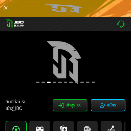
ยินดีต้อนรับ
เข้าสู่ระบบ
สมัคร
เข้าสู่ JBO