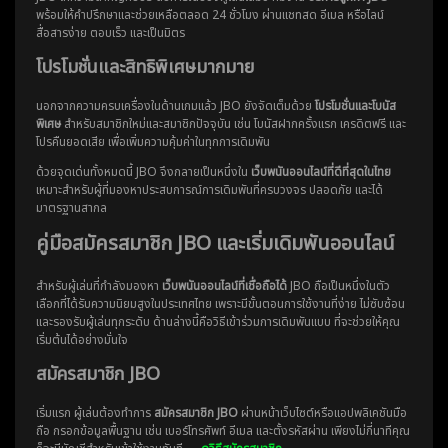
พร้อมให้คำปรึกษาและช่วยเหลือตลอด 24 ชั่วโมง ผ่านแชทสด อีเมล หรือไลน์
สื่อสารง่าย ตอบเร็ว และเป็นมิตร
โปรโมชั่นและสิทธิพิเศษมากมาย
นอกจากความครบเครื่องในด้านเกมแล้ว JBO ยังจัดเต็มด้วย
โปรโมชั่นและโบนัส
พิเศษ
สำหรับสมาชิกใหม่และสมาชิกปัจจุบัน เช่น โบนัสฝากครั้งแรก เครดิตฟรี และ
โปรคืนยอดเสีย เพื่อเพิ่มความคุ้มค่าในทุกการเดิมพัน
ด้วยจุดเด่นทั้งหมดนี้ JBO จึงกลายเป็นหนึ่งใน
เว็บพนันออนไลน์ที่ดีที่สุดในไทย
เหมาะสำหรับผู้ที่มองหาประสบการณ์การเดิมพันที่ครบวงจร ปลอดภัย และได้
มาตรฐานสากล
คู่มือสมัครสมาชิก JBO และเริ่มเดิมพันออนไลน์
สำหรับผู้เล่นที่กำลังมองหา
เว็บพนันออนไลน์ที่เชื่อถือได้
JBO ถือเป็นหนึ่งในตัว
เลือกที่ได้รับความนิยมสูงในประเทศไทย เพราะมีขั้นตอนการใช้งานที่ง่าย ไม่ซับซ้อน
และรองรับผู้เล่นทุกระดับ ด้านล่างนี้คือวิธีเข้าร่วมการเดิมพันแบบ ที่จะช่วยให้คุณ
เริ่มต้นได้อย่างมั่นใจ
สมัครสมาชิก JBO
เริ่มแรก ผู้เล่นต้องทำการ
สมัครสมาชิก JBO
ผ่านหน้าเว็บไซต์หรือแอปพลิเคชันมือ
ถือ กรอกข้อมูลพื้นฐาน เช่น เบอร์โทรศัพท์ อีเมล และตั้งรหัสผ่าน เพียงไม่กี่นาทีคุณ