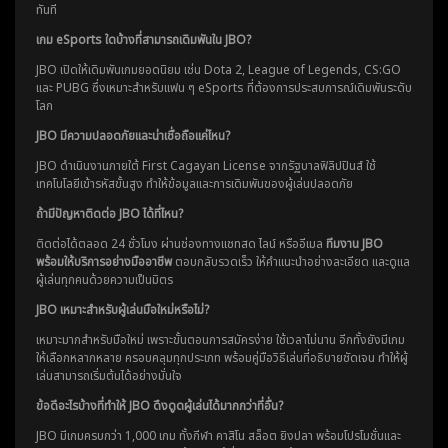
ทันที
เกม eSports ใดบ้างที่สามารถเดิมพันใน JBO?
JBO เปิดให้เดิมพันเกมยอดนิยม เช่น Dota 2, League of Legends, CS:GO
และ PUBG ซึ่งเหมาะสำหรับแฟน ๆ eSports ที่ต้องการประสบการณ์เดิมพันระดับ
โลก
JBO มีความปลอดภัยและน่าเชื่อถือแค่ไหน?
JBO ดำเนินงานภายใต้ First Cagayan License จากรัฐบาลฟิลิปปินส์ ใช้
เทคโนโลยีเข้ารหัสขั้นสูง ทำให้ข้อมูลและการเดิมพันของผู้เล่นปลอดภัย
ถ้ามีปัญหาติดต่อ JBO ได้ที่ไหน?
ติดต่อได้ตลอด 24 ชั่วโมง ผ่านช่องทางแชทสด ไลน์ หรืออีเมล
ทีมงาน JBO
พร้อมให้บริการอย่างมืออาชีพ
ตอบกลับรวดเร็ว ให้คำแนะนำอย่างละเอียด และดูแล
ผู้เล่นทุกคนด้วยความเป็นมิตร
JBO เหมาะสำหรับผู้เล่นมือใหม่หรือไม่?
เหมาะมากสำหรับมือใหม่ เพราะขั้นตอนการสมัครง่าย ใช้เวลาไม่นาน อีกทั้งยังมีเกม
ให้เลือกหลากหลาย ครอบคลุมทุกประเภท พร้อมคู่มือวิธีเล่นที่อธิบายชัดเจน ทำให้ผู้
เล่นสามารถเริ่มต้นได้อย่างมั่นใจ
ข้อดีอะไรบ้างที่ทำให้ JBO ดึงดูดผู้เล่นได้มากกว่าที่อื่น?
JBO มีเกมครบกว่า 1,000 เกม ทั้งกีฬา คาสิโน สล็อต ยิงปลา พร้อมโปรโมชั่นและ