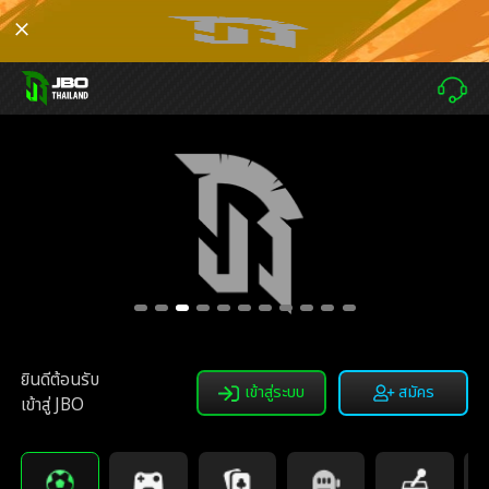
ยินดีต้อนรับ
เข้าสู่ระบบ
สมัคร
เข้าสู่ JBO