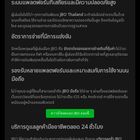
ระบบแพลตฟอร์มที่เสถียรและมีความปลอดภัยสูง
ผู้เล่นมั่นใจได้ว่า ทุกการเดิมพันบน
JBO Thailand
จะดำเนินไปอย่างราบรื่นด้วย
ระบบที่เสถียร ใช้งานง่าย และมีระบบรักษาความปลอดภัยขั้นสูง ป้องกันข้อมูลรั่ว
ไหล และดูแลธุรกรรมทางการเงินด้วยมาตรฐานสากล
อัตราการจ่ายที่มีการแข่งขัน
อีกหนึ่งเหตุผลที่ผู้เล่นเลือก JBO คือ
อัตราต่อรองและการจ่ายเงินที่คุ้มค่า
ไม่ว่าจะ
เป็นการแทงบอล กีฬา หรือเกมคาสิโน ผู้เล่นจะได้รับอัตราการจ่ายที่สูงและยุติธรรม
ทำให้การเดิมพันทุกครั้งเต็มไปด้วยโอกาสในการทำกำไร
รองรับหลายแพลตฟอร์มและเหมาะสมกับการใช้งานบน
มือถือ
ไม่ว่าคุณจะอยู่ที่ไหนก็สามารถเข้าถึง
JBO มือถือ
ได้ง่าย ๆ ผ่านทั้งแอปพลิเคชันและ
เว็บเบราว์เซอร์ที่รองรับทุกระบบ ไม่ว่าจะเป็น iOS หรือ Android การใช้งานราบรื่น
เหมือนอยู่หน้าจอคอมพิวเตอร์
ดาวน์โหลดแอป JBO ตอนนี้
บริการดูแลลูกค้ามืออาชีพตลอด 24 ชั่วโมง
JBO ให้ความสำคัญกับประสบการณ์ของผู้เล่นเสมอ ทีมงาน
บริการลูกค้า JBO