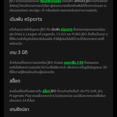
JBO โดดเด่นในเรื่องของ
พนันกีฬาออนไลน์
โดยเฉพาะ
แทงบอล JBO
ที่มีทั้งลีกเล็ก
ลีกใหญ่ ไปจนถึงรายการระดับโลก ผู้เล่นสามารถเลือกเดิมพันได้ทั้งราคาต่อรอง เอ
เชียนแฮนดิแคป สกอร์สูง–ต่ำ หรือแม้แต่การแทงสดในระหว่างการแข่งขัน
เดิมพัน eSports
หนึ่งในจุดขายสำคัญของ JBO คือ
เดิมพัน
eSports
ซึ่งครอบคลุมเกมยอดนิยม
เช่น Dota 2, League of Legends, CS:GO และ PUBG JBO ถือเป็นเว็บแรก ๆ
ที่ให้ความสำคัญกับอีสปอร์ตในเอเชีย ทำให้ผู้เล่นมั่นใจได้ว่าจะได้รับประสบการณ์ที่
เหนือระดับ
เกม 3 มิติ
สำหรับคนที่ชอบความแปลกใหม่ JBO นำเสนอ
เกมคาสิโน 3 มิติ
ที่ผสมผสาน
เทคโนโลยีและความสมจริง ไม่ว่าจะเป็นไพ่บาคาร่า เสือมังกร หรือรูเล็ตในรูปแบบ 3D
ที่ให้ความรู้สึกเหมือนนั่งอยู่ในบ่อนจริง
สล็อต
สายปั่นสล็อตห้ามพลาดกับ
สล็อต
JBO
ที่รวมค่ายดังชั้นนำ เช่น PG Soft, JILI,
Pragmatic Play เกมสล็อตแตกง่าย โบนัสออกบ่อย และมีธีมหลากหลายให้เลือก
เล่นตลอด 24 ชั่วโมง
เกมยิงปลา