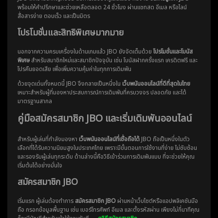
พร้อมให้คำปรึกษาและช่วยเหลือตลอด 24 ชั่วโมง ผ่านแชทสด อีเมล หรือไลน์
สื่อสารง่าย ตอบเร็ว และเป็นมิตร
โปรโมชั่นและสิทธิพิเศษมากมาย
นอกจากความครบเครื่องในด้านเกมแล้ว JBO ยังจัดเต็มด้วย
โปรโมชั่นและโบนัส
พิเศษ
สำหรับสมาชิกใหม่และสมาชิกปัจจุบัน เช่น โบนัสฝากครั้งแรก เครดิตฟรี และ
โปรคืนยอดเสีย เพื่อเพิ่มความคุ้มค่าในทุกการเดิมพัน
ด้วยจุดเด่นทั้งหมดนี้ JBO จึงกลายเป็นหนึ่งใน
เว็บพนันออนไลน์ที่ดีที่สุดในไทย
เหมาะสำหรับผู้ที่มองหาประสบการณ์การเดิมพันที่ครบวงจร ปลอดภัย และได้
มาตรฐานสากล
คู่มือสมัครสมาชิก JBO และเริ่มเดิมพันออนไลน์
สำหรับผู้เล่นที่กำลังมองหา
เว็บพนันออนไลน์ที่เชื่อถือได้
JBO ถือเป็นหนึ่งในตัว
เลือกที่ได้รับความนิยมสูงในประเทศไทย เพราะมีขั้นตอนการใช้งานที่ง่าย ไม่ซับซ้อน
และรองรับผู้เล่นทุกระดับ ด้านล่างนี้คือวิธีเข้าร่วมการเดิมพันแบบ ที่จะช่วยให้คุณ
เริ่มต้นได้อย่างมั่นใจ
สมัครสมาชิก JBO
เริ่มแรก ผู้เล่นต้องทำการ
สมัครสมาชิก JBO
ผ่านหน้าเว็บไซต์หรือแอปพลิเคชันมือ
ถือ กรอกข้อมูลพื้นฐาน เช่น เบอร์โทรศัพท์ อีเมล และตั้งรหัสผ่าน เพียงไม่กี่นาทีคุณ