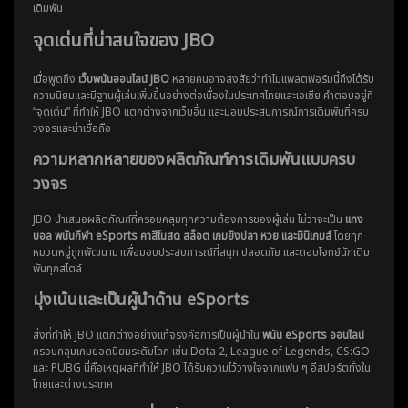
เดิมพัน
จุดเด่นที่น่าสนใจของ JBO
เมื่อพูดถึง
เว็บพนันออนไลน์ JBO
หลายคนอาจสงสัยว่าทำไมแพลตฟอร์มนี้ถึงได้รับ
ความนิยมและมีฐานผู้เล่นเพิ่มขึ้นอย่างต่อเนื่องในประเทศไทยและเอเชีย คำตอบอยู่ที่
“จุดเด่น” ที่ทำให้ JBO แตกต่างจากเว็บอื่น และมอบประสบการณ์การเดิมพันที่ครบ
วงจรและน่าเชื่อถือ
ความหลากหลายของผลิตภัณฑ์การเดิมพันแบบครบ
วงจร
JBO นำเสนอผลิตภัณฑ์ที่ครอบคลุมทุกความต้องการของผู้เล่น ไม่ว่าจะเป็น
แทง
บอล พนันกีฬา eSports คาสิโนสด สล็อต เกมยิงปลา หวย และมินิเกมส์
โดยทุก
หมวดหมู่ถูกพัฒนามาเพื่อมอบประสบการณ์ที่สนุก ปลอดภัย และตอบโจทย์นักเดิม
พันทุกสไตล์
มุ่งเน้นและเป็นผู้นำด้าน eSports
สิ่งที่ทำให้ JBO แตกต่างอย่างแท้จริงคือการเป็นผู้นำใน
พนัน eSports ออนไลน์
ครอบคลุมเกมยอดนิยมระดับโลก เช่น Dota 2, League of Legends, CS:GO
และ PUBG นี่คือเหตุผลที่ทำให้ JBO ได้รับความไว้วางใจจากแฟน ๆ อีสปอร์ตทั้งใน
ไทยและต่างประเทศ