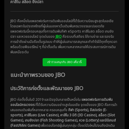
คาสิโน สล็อต ยิงปลา
JBO คือหนึ่งในแพลตฟอร์มการเดิมพันออนไลน์ที่ได้รับความนิยมสูงสุดในเอเชีย
โดยเฉพาะในประเทศไทยที่ผู้เล่นมองหาเว็บเดิมพันครบวงจรและปลอดภัย
แพลตฟอร์มนี้ครอบคลุมทั้งการเดิมพันกีฬา eSports คาสิโนสด สล็อต เกมยิง
ปลา และหวยออนไลน์ จุดเด่นของ
JBO
คือระบบที่เสถียร ใช้งานง่าย และรองรับ
การเข้าถึงผ่านมือถือเต็มรูปแบบ ทำให้ผู้เล่นสามารถสนุกและทำกำไรได้ทุกที่ทุกเวลา
พร้อมด้วยฟีเจอร์ใหม่ ๆ ที่น่าตื่นเต้น เพิ่มความหลากหลายให้ประสบการณ์การเดิม
พันเหนือระดับ
เข้าร่วมสนุกกับ JBO เดี๋ยวนี้
แนะนำภาพรวมของ JBO
ประวัติการก่อตั้งและพัฒนาของ JBO
JBO ก่อตั้งขึ้นในปี 2019 และปัจจุบันกลายเป็นหนึ่งใน
แพลตฟอร์มการเดิมพัน
ออนไลน์ครบวงจร
ที่ได้รับความนิยมอย่างสูงในเอเชีย จุดแข็งของ JBO คือการนำ
เสนอเกมเดิมพันที่หลากหลาย ครอบคลุมทั้ง
กีฬา (Sports), อีสปอร์ต (E-
sports), คาสิโนสด (Live Casino), คาสิโน 3 มิติ (3D Casino), สล็อต (Slot
Games), เกมยิงปลา (Fish Shooting Games), หวย (Lottery) และมินิเกมส์
(Fast/Mini Games)
เพื่อตอบโจทย์ผู้เล่นทุกกลุ่ม ตั้งแต่มือใหม่ไปจนถึงนักเดิม