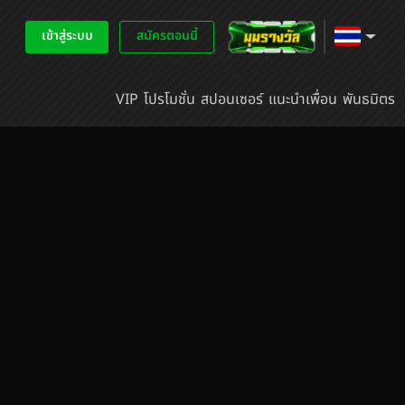
เข้าสู่ระบบ
สมัครตอนนี้
VIP
โปรโมชั่น
สปอนเซอร์
แนะนำเพื่อน
พันธมิตร