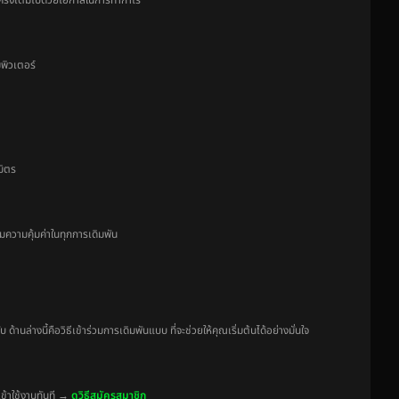
ุกครั้งเต็มไปด้วยโอกาสในการทำกำไร
มพิวเตอร์
มิตร
มความคุ้มค่าในทุกการเดิมพัน
้านล่างนี้คือวิธีเข้าร่วมการเดิมพันแบบ ที่จะช่วยให้คุณเริ่มต้นได้อย่างมั่นใจ
เข้าใช้งานทันที →
ดูวิธีสมัครสมาชิก