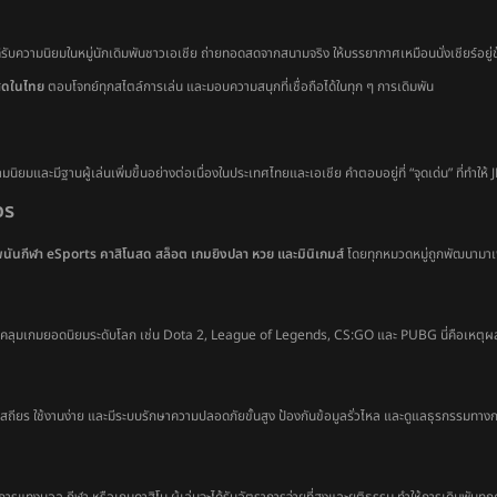
ด้รับความนิยมในหมู่นักเดิมพันชาวเอเชีย ถ่ายทอดสดจากสนามจริง ให้บรรยากาศเหมือนนั่งเชียร์อยู
่สุดในไทย
ตอบโจทย์ทุกสไตล์การเล่น และมอบความสนุกที่เชื่อถือได้ในทุก ๆ การเดิมพัน
ยมและมีฐานผู้เล่นเพิ่มขึ้นอย่างต่อเนื่องในประเทศไทยและเอเชีย คำตอบอยู่ที่ “จุดเด่น” ที่ทำใ
จร
ันกีฬา eSports คาสิโนสด สล็อต เกมยิงปลา หวย และมินิเกมส์
โดยทุกหมวดหมู่ถูกพัฒนามาเพ
ลุมเกมยอดนิยมระดับโลก เช่น Dota 2, League of Legends, CS:GO และ PUBG นี่คือเหตุผลที่
่เสถียร ใช้งานง่าย และมีระบบรักษาความปลอดภัยขั้นสูง ป้องกันข้อมูลรั่วไหล และดูแลธุรกรรมท