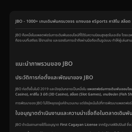
JBO - 1000+ เกมเดิมพันครบวงจร แทงบอล eSports คาสิโน สล็อต 
JBO คือหนึ่งในแพลตฟอร์มการเดิมพันออนไลน์ที่ได้รับความนิยมสูงสุดในเอเชีย โดย
คือระบบที่เสถียร ใช้งานง่าย และรองรับการเข้าถึงผ่านมือถือเต็มรูปแบบ ทำให้ผู้เล่นส
แนะนำภาพรวมของ JBO
ประวัติการก่อตั้งและพัฒนาของ JBO
JBO ก่อตั้งขึ้นในปี 2019 และปัจจุบันกลายเป็นหนึ่งใน
แพลตฟอร์มการเดิมพันออนไล
Casino), คาสิโน 3 มิติ (3D Casino), สล็อต (Slot Games), เกมยิงปลา (Fish
การพัฒนาของ JBO ไม่ได้หยุดอยู่แค่จำนวนเกม แต่ยังมุ่งเน้นไปที่การพัฒนาแพลตฟอร์มที
ใบอนุญาตดำเนินงานและความน่าเชื่อถือในตลาดเดิมพั
JBO ดำเนินงานภายใต้ใบอนุญาต
First Cagayan License
จากรัฐบาลฟิลิปปินส์ ซึ่ง