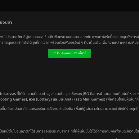
ยิงปลา
เฉพาะในประเทศไทยที่ผู้เล่นมองหาเว็บเดิมพันครบวงจรและปลอดภัย แพลตฟอร์มนี้ครอบคลุมทั้งกา
ามารถสนุกและทำกำไรได้ทุกที่ทุกเวลา พร้อมด้วยฟีเจอร์ใหม่ ๆ ที่น่าตื่นเต้น เพิ่มความหลากหลายให้
เข้าร่วมสนุกกับ JBO เดี๋ยวนี้
น์ครบวงจร
ที่ได้รับความนิยมอย่างสูงในเอเชีย จุดแข็งของ JBO คือการนำเสนอเกมเดิมพันที่หลา
 Shooting Games), หวย (Lottery) และมินิเกมส์ (Fast/Mini Games)
เพื่อตอบโจทย์ผู้เล่นทุก
่เสถียร ปลอดภัย และรองรับการใช้งานผ่านมือถือ เพื่อให้ผู้เล่นชาวไทยสามารถเข้าถึงได้ง่ายทุกที่
น
เป็นหนึ่งในใบอนุญาตที่ได้รับการยอมรับระดับสากล ทำให้ผู้เล่นมั่นใจได้ว่าการเดิมพันทั้งหมดมีความ