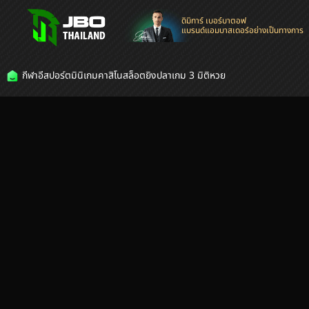
ดิมิทาร์ เบอร์บาตอฟ

แบรนด์แอมบาสเดอร์อย่างเป็นทางการ
กีฬา
อีสปอร์ต
มินิเกม
คาสิโน
สล็อต
ยิงปลา
เกม 3 มิติ
หวย