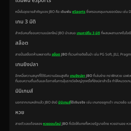
เดิมพัน eSports
หนึ่งในจุดขายสำคัญของ JBO คือ
เดิมพัน
eSports
ซึ่งครอบคลุมเกมยอดนิยม เช่น Do
เกม 3 มิติ
สำหรับคนที่ชอบความแปลกใหม่ JBO นำเสนอ
เกมคาสิโน 3 มิติ
ที่ผสมผสานเทคโนโลยีและ
สล็อต
สายปั่นสล็อตห้ามพลาดกับ
สล็อต
JBO
ที่รวมค่ายดังชั้นนำ เช่น PG Soft, JILI, Pr
เกมยิงปลา
อีกหนึ่งความสนุกที่ได้รับความนิยมสูงคือ
เกมยิงปลา
JBO
ที่เล่นง่าย กราฟิกสวย เอฟเ
ที่มอบความตื่นเต้นและโอกาสในการลุ้นรางวัลใหญ่ทุกครั้งที่ยิงปลาสำเร็จ ทำให้หมวดเกม
มินิเกมส์
นอกจากเกมหลักแล้ว JBO ยังมี
มินิเกมส์
ได้เงินจริง
เช่น เกมทอยลูกเต๋า เกมวงล้อ และ
หวย
สายตัวเลขต้องลอง
หวยออนไลน์
JBO
ที่เปิดให้แทงทั้งหวยรัฐบาลไทย หวยฮานอย หวย