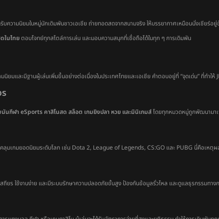
ด้รับความนิยมในหมู่นักเดิมพันชาวเอเชีย ถ่ายทอดสดจากสนามจริง ให้บรรยากาศเหมือนนั่งเชียร์อยู
่สุดในไทย
ตอบโจทย์ทุกสไตล์การเล่น และมอบความสนุกที่เชื่อถือได้ในทุก ๆ การเดิมพัน
ยมและมีฐานผู้เล่นเพิ่มขึ้นอย่างต่อเนื่องในประเทศไทยและเอเชีย คำตอบอยู่ที่ “จุดเด่น” ที่ทำใ
จร
ันกีฬา eSports คาสิโนสด สล็อต เกมยิงปลา หวย และมินิเกมส์
โดยทุกหมวดหมู่ถูกพัฒนามาเพ
ลุมเกมยอดนิยมระดับโลก เช่น Dota 2, League of Legends, CS:GO และ PUBG นี่คือเหตุผลที่
่เสถียร ใช้งานง่าย และมีระบบรักษาความปลอดภัยขั้นสูง ป้องกันข้อมูลรั่วไหล และดูแลธุรกรรมท