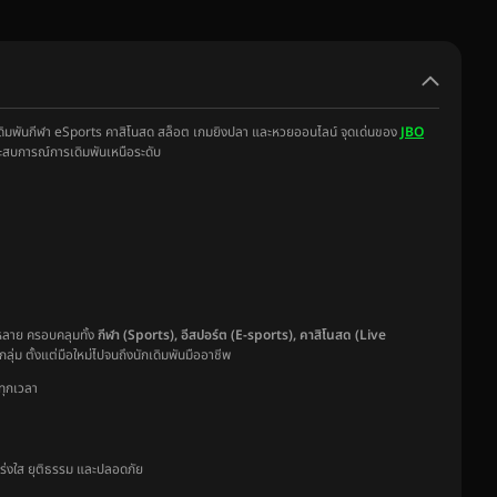
รเดิมพันกีฬา eSports คาสิโนสด สล็อต เกมยิงปลา และหวยออนไลน์ จุดเด่นของ
JBO
ประสบการณ์การเดิมพันเหนือระดับ
กหลาย ครอบคลุมทั้ง
กีฬา (Sports), อีสปอร์ต (E-sports), คาสิโนสด (Live
กลุ่ม ตั้งแต่มือใหม่ไปจนถึงนักเดิมพันมืออาชีพ
ทุกเวลา
โปร่งใส ยุติธรรม และปลอดภัย