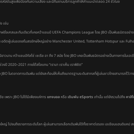
หัสขั้นสูงเพื่อป้องกันความเสี่ยง และมีทีมงานบริการลูกค้าให้คำแนะนำตลอด 24 ชั่วโมง
ัง เช่น
กฝรั่งเศสและทีมเดียวที่เคยคว้าแชมป์ UEFA Champions League โดย JBO เป็นพันธมิตรอย่าง
ะอดีตผู้เล่นของสโมสรยักษ์ใหญ่อย่าง Manchester United, Tottenham Hotspur และ Fulham
ตร์ยาวนาน คว้าแชมป์กัลโช่ เซเรีย อา ถึง 7 สมัย โดย JBO เคยเป็นพันธมิตรอย่างเป็นทางการในเอ
นช่วงปี 2020–2021 ภายใต้สโลแกน “เรามา เราเห็น เราพิชิต”
ง JBO ในตลาดการเดิมพัน แต่ยังสะท้อนให้เห็นถึงมาตรฐานระดับสากลที่ผู้เล่นชาวไทยสามารถไว้วางใ
ย เพราะ JBO ไม่ได้มีเพียงแค่การ
แทงบอล
หรือ
เดิมพัน eSports
เท่านั้น แต่ยังรวมไปถึง
คาสิโ
ก ลีกใหญ่ ไปจนถึงรายการระดับโลก ผู้เล่นสามารถเลือกเดิมพันได้ทั้งราคาต่อรอง เอเชียนแฮนดิแคป