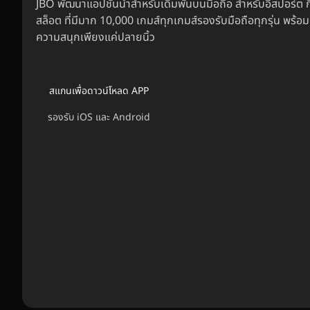
JBO พัฒนาแอปชั้นนำสำหรับเดิมพันบนมือถือ สำหรับอีสปอร์ต ก
สล็อต ที่มีมาก 10,000 เกมส์ทุกเกมส์รองรับมือถือทุกรุ่น พร้อ
ความสนุกเพียงแค่ปลายนิ้ว
สแกนเพื่อดาวน์โหลด APP
รองรับ iOS และ Android