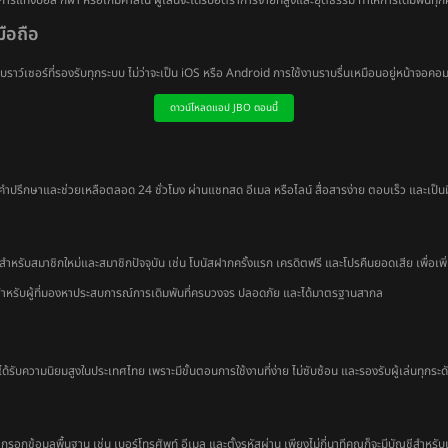
นการแทงบอล กีฬา หรือเกมคาสิโน ผู้เล่นจะได้รับอัตราการจ่ายที่สูงและยุติธรรม ทำให้การเดิมพันท
ือถือ
เบราว์เซอร์ที่รองรับทุกระบบ ไม่ว่าจะเป็น iOS หรือ Android การใช้งานราบรื่นเหมือนอยู่หน้าจอคอ
ดาวน์โหลดแอป JBO ตอนนี้
คำปรึกษาและช่วยเหลือตลอด 24 ชั่วโมง ผ่านแชทสด อีเมล หรือไลน์ สื่อสารง่าย ตอบเร็ว และเป็น
สำหรับสมาชิกใหม่และสมาชิกปัจจุบัน เช่น โบนัสฝากครั้งแรก เครดิตฟรี และโปรคืนยอดเสีย เพื่อเพิ่
ำหรับผู้ที่มองหาประสบการณ์การเดิมพันที่ครบวงจร ปลอดภัย และได้มาตรฐานสากล
ได้รับความนิยมสูงในประเทศไทย เพราะมีขั้นตอนการใช้งานที่ง่าย ไม่ซับซ้อน และรองรับผู้เล่นทุกระดับ ด
รอกข้อมูลพื้นฐาน เช่น เบอร์โทรศัพท์ อีเมล และตั้งรหัสผ่าน เพียงไม่กี่นาทีคุณก็จะมีบัญชีสำหรับ