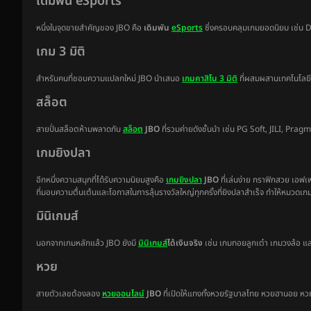
เดิมพัน eSports
หนึ่งในจุดขายสำคัญของ JBO คือ
เดิมพัน
eSports
ซึ่งครอบคลุมเกมยอดนิยม เช่น Do
เกม 3 มิติ
สำหรับคนที่ชอบความแปลกใหม่ JBO นำเสนอ
เกมคาสิโน 3 มิติ
ที่ผสมผสานเทคโนโลยีและ
สล็อต
สายปั่นสล็อตห้ามพลาดกับ
สล็อต
JBO
ที่รวมค่ายดังชั้นนำ เช่น PG Soft, JILI, Pr
เกมยิงปลา
อีกหนึ่งความสนุกที่ได้รับความนิยมสูงคือ
เกมยิงปลา
JBO
ที่เล่นง่าย กราฟิกสวย เอฟเ
ที่มอบความตื่นเต้นและโอกาสในการลุ้นรางวัลใหญ่ทุกครั้งที่ยิงปลาสำเร็จ ทำให้หมวดเกม
มินิเกมส์
นอกจากเกมหลักแล้ว JBO ยังมี
มินิเกมส์
ได้เงินจริง
เช่น เกมทอยลูกเต๋า เกมวงล้อ และ
หวย
สายตัวเลขต้องลอง
หวยออนไลน์
JBO
ที่เปิดให้แทงทั้งหวยรัฐบาลไทย หวยฮานอย หวย