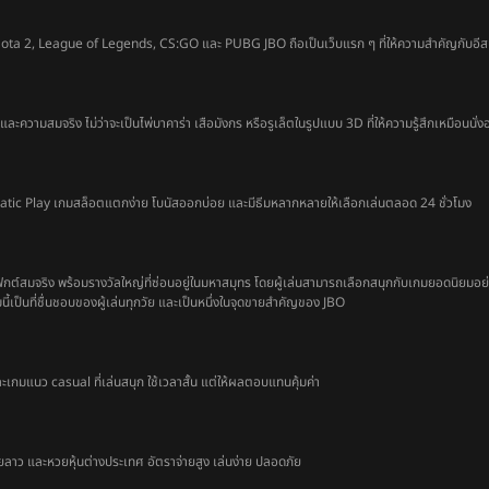
ta 2, League of Legends, CS:GO และ PUBG JBO ถือเป็นเว็บแรก ๆ ที่ให้ความสำคัญกับอีสปอร์ตใน
ความสมจริง ไม่ว่าจะเป็นไพ่บาคาร่า เสือมังกร หรือรูเล็ตในรูปแบบ 3D ที่ให้ความรู้สึกเหมือนนั่งอ
agmatic Play เกมสล็อตแตกง่าย โบนัสออกบ่อย และมีธีมหลากหลายให้เลือกเล่นตลอด 24 ชั่วโมง
ฟกต์สมจริง พร้อมรางวัลใหญ่ที่ซ่อนอยู่ในมหาสมุทร โดยผู้เล่นสามารถเลือกสนุกกับเกมยอดนิยมอย
นี้เป็นที่ชื่นชอบของผู้เล่นทุกวัย และเป็นหนึ่งในจุดขายสำคัญของ JBO
เกมแนว casual ที่เล่นสนุก ใช้เวลาสั้น แต่ให้ผลตอบแทนคุ้มค่า
ลาว และหวยหุ้นต่างประเทศ อัตราจ่ายสูง เล่นง่าย ปลอดภัย