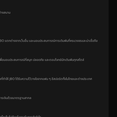
่ข้างสนาม
ห้ JBO แตกต่างจากเว็บอื่น และมอบประสบการณ์การเดิมพันที่ครบวงจรและน่าเชื่อถือ
ื่อมอบประสบการณ์ที่สนุก ปลอดภัย และตอบโจทย์นักเดิมพันทุกสไตล์
ทำให้ JBO ได้รับความไว้วางใจจากแฟน ๆ อีสปอร์ตทั้งในไทยและต่างประเทศ
างการเงินด้วยมาตรฐานสากล