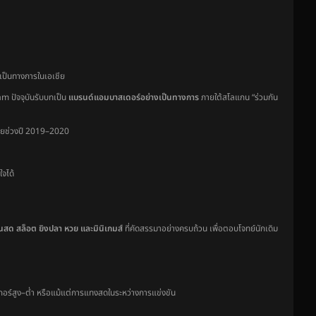
เป็นทางการในเอเชีย
 ปัจจุบันรับบทเป็น
แบรนด์แอมบาสเดอร์อย่างเป็นทางการ
ภายใต้สโลแกน “ร่วมกัน
เชียช่วงปี 2019–2020
จได้
นสด สล็อต ยิงปลา หวย และมินิเกมส์
ที่คัดสรรมาอย่างครบถ้วน เพื่อตอบโจทย์นักเดิม
 สกอร์สูง–ต่ำ หรือแม้แต่การแทงสดในระหว่างการแข่งขัน