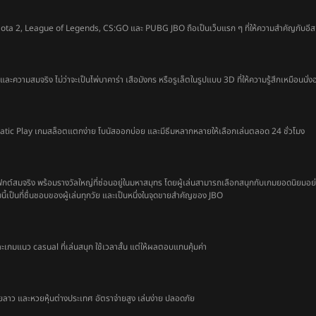
ta 2, League of Legends, CS:GO และ PUBG JBO ถือเป็นเว็บแรก ๆ ที่ให้ความสำคัญกับอีสปอร์ตใน
ความสมจริง ไม่ว่าจะเป็นไพ่บาคาร่า เสือมังกร หรือรูเล็ตในรูปแบบ 3D ที่ให้ความรู้สึกเหมือนนั่งอ
agmatic Play เกมสล็อตแตกง่าย โบนัสออกบ่อย และมีธีมหลากหลายให้เลือกเล่นตลอด 24 ชั่วโมง
ฟกต์สมจริง พร้อมรางวัลใหญ่ที่ซ่อนอยู่ในมหาสมุทร โดยผู้เล่นสามารถเลือกสนุกกับเกมยอดนิยมอย
นี้เป็นที่ชื่นชอบของผู้เล่นทุกวัย และเป็นหนึ่งในจุดขายสำคัญของ JBO
เกมแนว casual ที่เล่นสนุก ใช้เวลาสั้น แต่ให้ผลตอบแทนคุ้มค่า
ลาว และหวยหุ้นต่างประเทศ อัตราจ่ายสูง เล่นง่าย ปลอดภัย