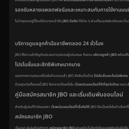
อีกหนึ่งเหตุผลที่ผู้เล่นเลือก JBO คือ
อัตราต่อรองและการจ่ายเงินที่คุ้มค่า
ไม่ว่าจะเป็
รองรับหลายแพลตฟอร์มและเหมาะสมกับการใช้งานบนม
ไม่ว่าคุณจะอยู่ที่ไหนก็สามารถเข้าถึง
JBO มือถือ
ได้ง่าย ๆ ผ่านทั้งแอปพลิเคชันและเว็บ
บริการดูแลลูกค้ามืออาชีพตลอด 24 ชั่วโมง
JBO ให้ความสำคัญกับประสบการณ์ของผู้เล่นเสมอ ทีมงาน
บริการลูกค้า JBO
พร้อมให้
โปรโมชั่นและสิทธิพิเศษมากมาย
นอกจากความครบเครื่องในด้านเกมแล้ว JBO ยังจัดเต็มด้วย
โปรโมชั่นและโบนัสพิเศษ
ด้วยจุดเด่นทั้งหมดนี้ JBO จึงกลายเป็นหนึ่งใน
เว็บพนันออนไลน์ที่ดีที่สุดในไทย
เหมาะส
คู่มือสมัครสมาชิก JBO และเริ่มเดิมพันออนไลน์
สำหรับผู้เล่นที่กำลังมองหา
เว็บพนันออนไลน์ที่เชื่อถือได้
JBO ถือเป็นหนึ่งในตัวเลือกที่
สมัครสมาชิก JBO
เริ่มแรก ผู้เล่นต้องทำการ
สมัครสมาชิก JBO
ผ่านหน้าเว็บไซต์หรือแอปพลิเคชันมือถือ ก