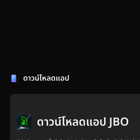
ดาวน์โหลดแอป
ดาวน์โหลดแอป JBO