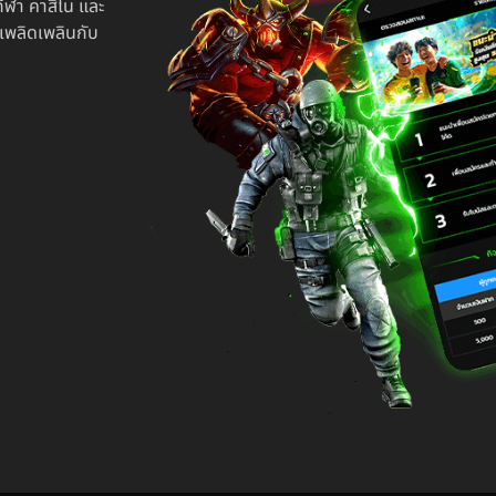
ีฬา คาสิโน และ
มเพลิดเพลินกับ