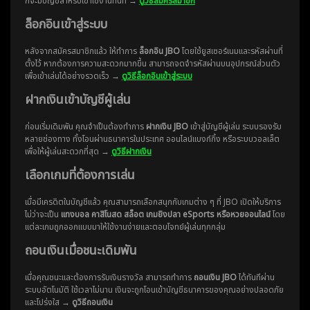
ก็จะมีบัญชีสำหรับเข้าใช้งานทันที →
ดูวิธีสมัครสมาชิก
ล็อกอินเข้าสู่ระบบ
หลังจากสมัครสมาชิกแล้ว ให้ทำการ
ล็อกอิน JBO
โดยใช้ยูสเซอร์เนมและรหัสผ่านที่
ตั้งไว้ หากต้องการความสะดวกมากขึ้น สามารถจดจำรหัสผ่านบนอุปกรณ์ส่วนตัว
เพื่อเข้าเล่นได้อย่างรวดเร็ว →
ดูวิธีล็อกอินเข้าสู่ระบบ
ฝากเงินเข้าบัญชีผู้เล่น
ก่อนเริ่มเดิมพัน คุณจำเป็นต้องทำการ
ฝากเงิน JBO
เข้าสู่บัญชีผู้เล่น ระบบรองรับ
หลายช่องทาง ทั้งโอนผ่านธนาคารในประเทศ ออนไลน์แบงก์กิ้ง หรือระบบวอลเล็ต
เพื่อให้ผู้เล่นสะดวกที่สุด →
ดูวิธีฝากเงิน
เลือกเกมที่ต้องการเล่น
เมื่อมีเครดิตในบัญชีแล้ว คุณสามารถเลือกสนุกกับเกมต่าง ๆ ที่ JBO เปิดให้บริการ
ไม่ว่าจะเป็น
แทงบอล คาสิโนสด สล็อต เกมยิงปลา eSports หรือหวยออนไลน์
โดย
แต่ละเกมถูกออกแบบมาให้ใช้งานง่ายและตอบโจทย์ผู้เล่นทุกกลุ่ม
ถอนเงินเมื่อชนะเดิมพัน
เมื่อคุณชนะและต้องการรับเงินรางวัล สามารถทำการ
ถอนเงิน JBO
ได้ทันทีผ่าน
ระบบอัตโนมัติ ใช้เวลาไม่นาน เงินจะถูกโอนเข้าบัญชีธนาคารของคุณอย่างปลอดภัย
และโปร่งใส →
ดูวิธีถอนเงิน