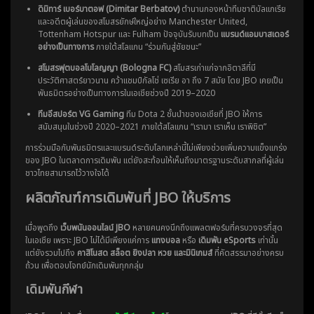
ดิมิทาร์ เบอร์บาตอฟ (Dimitar Berbatov)
ตำนานกองหน้าทีมชาติบัลแกเรีย
และอดีตผู้เล่นของสโมสรยักษ์ใหญ่อย่าง Manchester United,
Tottenham Hotspur และ Fulham ปัจจุบันรับบทเป็น
แบรนด์แอมบาสเดอร์
อย่างเป็นทางการ
ภายใต้สโลแกน “ร่วมกันสู่ชัยชนะ”
สโมสรฟุตบอลโบโลญญา (Bologna FC)
สโมสรเก่าแก่จากอิตาลีที่มี
ประวัติศาสตร์ยาวนาน คว้าแชมป์กัลโช่ เซเรีย อา ถึง 7 สมัย โดย JBO เคยเป็น
พันธมิตรอย่างเป็นทางการในเอเชียช่วงปี 2019–2020
ทีมอีสปอร์ต VG Gaming
ทีม Dota 2 ชั้นนำของเอเชียที่ JBO ให้การ
สนับสนุนในช่วงปี 2020–2021 ภายใต้สโลแกน “เรามา เราเห็น เราพิชิต”
การร่วมมือกับพันธมิตรและแบรนด์ระดับโลกเหล่านี้ไม่เพียงช่วยเพิ่มความแข็งแกร่ง
ของ JBO ในตลาดการเดิมพัน แต่ยังสะท้อนให้เห็นถึงมาตรฐานระดับสากลที่ผู้เล่น
ชาวไทยสามารถไว้วางใจได้
ผลิตภัณฑ์การเดิมพันที่ JBO ให้บริการ
เมื่อพูดถึง
เว็บพนันออนไลน์ JBO
หลายคนคงนึกถึงแพลตฟอร์มที่ครบวงจรที่สุด
ในเอเชีย เพราะ JBO ไม่ได้มีเพียงแค่การ
แทงบอล
หรือ
เดิมพัน eSports
เท่านั้น
แต่ยังรวมไปถึง
คาสิโนสด สล็อต ยิงปลา หวย และมินิเกมส์
ที่คัดสรรมาอย่างครบ
ถ้วน เพื่อตอบโจทย์นักเดิมพันทุกกลุ่ม
เดิมพันกีฬา