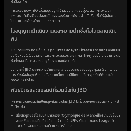
พันมืออาชีพ
การพัฒนาของ JBO ไม่ได้หยุดอยู่แค่จำนวนเกม แต่ยังมุ่งเน้นไปที่การพัฒนา
แพลตฟอร์มที่เสถียร ปลอดภัย และรองรับการใช้งานผ่านมือถือ เพื่อให้ผู้เล่นชาว
ไทยสามารถเข้าถึงได้ง่ายทุกที่ทุกเวลา
ใบอนุญาตดำเนินงานและความน่าเชื่อถือในตลาดเดิม
พัน
JBO ดำเนินงานภายใต้ใบอนุญาต
First Cagayan License
จากรัฐบาลฟิลิปปินส์
ซึ่งเป็นหนึ่งในใบอนุญาตที่ได้รับการยอมรับระดับสากล ทำให้ผู้เล่นมั่นใจได้ว่าการเดิม
พันทั้งหมดมีความโปร่งใส ยุติธรรม และปลอดภัย
นอกจากนี้ JBO ยังให้ความสำคัญกับความปลอดภัยของข้อมูลผู้เล่น ใช้เทคโนโลยี
การเข้ารหัสขั้นสูงเพื่อป้องกันความเสี่ยง และมีทีมงานบริการลูกค้าให้คำแนะนำ
ตลอด 24 ชั่วโมง
พันธมิตรและแบรนด์ที่ร่วมมือกับ JBO
เพื่อยกระดับแบรนด์ให้เป็นที่รู้จักในระดับโลก JBO ได้ร่วมมือกับพันธมิตรและนักกีฬา
ชื่อดัง เช่น
สโมสรฟุตบอลโอลิมปิก มาร์กเซย (Olympique de Marseille)
สโมสรชั้นนำ
จากฝรั่งเศสและทีมเดียวที่เคยคว้าแชมป์ UEFA Champions League โดย
JBO เป็นพันธมิตรอย่างเป็นทางการในเอเชีย