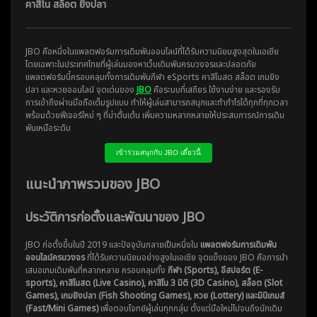
คาสิโน สล็อต ยิงปลา
JBO คือหนึ่งในแพลตฟอร์มการเดิมพันออนไลน์ที่ได้รับความนิยมสูงสุดในเอเชีย
โดยเฉพาะในประเทศไทยที่ผู้เล่นมองหาเว็บเดิมพันครบวงจรและปลอดภัย
แพลตฟอร์มนี้ครอบคลุมทั้งการเดิมพันกีฬา eSports คาสิโนสด สล็อต เกมยิง
ปลา และหวยออนไลน์ จุดเด่นของ
JBO
คือระบบที่เสถียร ใช้งานง่าย และรองรับ
การเข้าถึงผ่านมือถือเต็มรูปแบบ ทำให้ผู้เล่นสามารถสนุกและทำกำไรได้ทุกที่ทุกเวลา
พร้อมด้วยฟีเจอร์ใหม่ ๆ ที่น่าตื่นเต้น เพิ่มความหลากหลายให้ประสบการณ์การเดิม
พันเหนือระดับ
เข้าร่วมสนุกกับ JBO เดี๋ยวนี้
แนะนำภาพรวมของ JBO
ประวัติการก่อตั้งและพัฒนาของ JBO
JBO ก่อตั้งขึ้นในปี 2019 และปัจจุบันกลายเป็นหนึ่งใน
แพลตฟอร์มการเดิมพัน
ออนไลน์ครบวงจร
ที่ได้รับความนิยมอย่างสูงในเอเชีย จุดแข็งของ JBO คือการนำ
เสนอเกมเดิมพันที่หลากหลาย ครอบคลุมทั้ง
กีฬา (Sports), อีสปอร์ต (E-
sports), คาสิโนสด (Live Casino), คาสิโน 3 มิติ (3D Casino), สล็อต (Slot
Games), เกมยิงปลา (Fish Shooting Games), หวย (Lottery) และมินิเกมส์
(Fast/Mini Games)
เพื่อตอบโจทย์ผู้เล่นทุกกลุ่ม ตั้งแต่มือใหม่ไปจนถึงนักเดิม