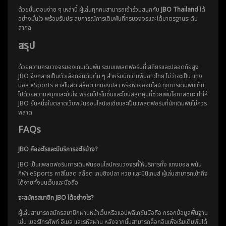
ด้วยขั้นตอนง่าย ๆ เหล่านี้ ผู้เล่นทุกคนสามารถเข้าร่วมสนุกกับ
JBO Thailand
ได้
อย่างมั่นใจ พร้อมรับประสบการณ์การเดิมพันที่ครบวงจรและได้มาตรฐานระดับ
สากล
สรุป
ด้วยความครบวงจรของเกมเดิมพัน ระบบแพลตฟอร์มที่เสถียรและปลอดภัยสูง
JBO จึงกลายเป็นตัวเลือกอันดับต้น ๆ สำหรับนักเดิมพันชาวไทย ไม่ว่าจะเป็น แทง
บอล eSports คาสิโนสด สล็อต เกมยิงปลา หรือหวยออนไลน์ ทุกการเดิมพันเต็ม
ไปด้วยความสนุกและมั่นใจ พร้อมโปรโมชั่นและโบนัสสุดคุ้มที่ช่วยเพิ่มโอกาสชนะ ทำให้
JBO ยืนหนึ่งในตลาดเว็บพนันออนไลน์เอเชียและเป็นแพลตฟอร์มที่นักเดิมพันไม่ควร
พลาด
FAQs
JBO คืออะไรและมีบริการอะไรบ้าง?
JBO เป็นแพลตฟอร์มการเดิมพันออนไลน์ครบวงจรที่ให้บริการทั้ง แทงบอล พนัน
กีฬา eSports คาสิโนสด สล็อต เกมยิงปลา หวย และมินิเกมส์ ผู้เล่นสามารถเข้าถึง
ได้ง่ายทั้งบนเว็บและมือถือ
จะสมัครสมาชิก JBO ได้อย่างไร?
ผู้เล่นสามารถสมัครสมาชิกผ่านหน้าเว็บหรือแอปพลิเคชันมือถือ กรอกข้อมูลพื้นฐาน
เช่น เบอร์โทรศัพท์ อีเมล และรหัสผ่าน หลังจากนั้นสามารถล็อกอินเพื่อเริ่มเดิมพันได้