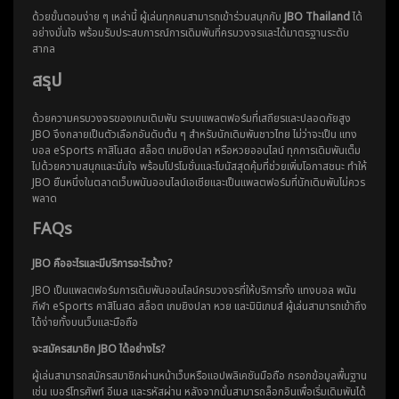
ด้วยขั้นตอนง่าย ๆ เหล่านี้ ผู้เล่นทุกคนสามารถเข้าร่วมสนุกกับ
JBO Thailand
ได้
อย่างมั่นใจ พร้อมรับประสบการณ์การเดิมพันที่ครบวงจรและได้มาตรฐานระดับ
สากล
สรุป
ด้วยความครบวงจรของเกมเดิมพัน ระบบแพลตฟอร์มที่เสถียรและปลอดภัยสูง
JBO จึงกลายเป็นตัวเลือกอันดับต้น ๆ สำหรับนักเดิมพันชาวไทย ไม่ว่าจะเป็น แทง
บอล eSports คาสิโนสด สล็อต เกมยิงปลา หรือหวยออนไลน์ ทุกการเดิมพันเต็ม
ไปด้วยความสนุกและมั่นใจ พร้อมโปรโมชั่นและโบนัสสุดคุ้มที่ช่วยเพิ่มโอกาสชนะ ทำให้
JBO ยืนหนึ่งในตลาดเว็บพนันออนไลน์เอเชียและเป็นแพลตฟอร์มที่นักเดิมพันไม่ควร
พลาด
FAQs
JBO คืออะไรและมีบริการอะไรบ้าง?
JBO เป็นแพลตฟอร์มการเดิมพันออนไลน์ครบวงจรที่ให้บริการทั้ง แทงบอล พนัน
กีฬา eSports คาสิโนสด สล็อต เกมยิงปลา หวย และมินิเกมส์ ผู้เล่นสามารถเข้าถึง
ได้ง่ายทั้งบนเว็บและมือถือ
จะสมัครสมาชิก JBO ได้อย่างไร?
ผู้เล่นสามารถสมัครสมาชิกผ่านหน้าเว็บหรือแอปพลิเคชันมือถือ กรอกข้อมูลพื้นฐาน
เช่น เบอร์โทรศัพท์ อีเมล และรหัสผ่าน หลังจากนั้นสามารถล็อกอินเพื่อเริ่มเดิมพันได้