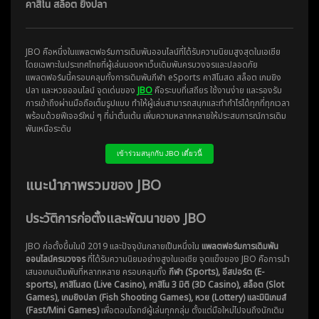
คาสิโน สล็อต ยิงปลา
JBO คือหนึ่งในแพลตฟอร์มการเดิมพันออนไลน์ที่ได้รับความนิยมสูงสุดในเอเชีย
โดยเฉพาะในประเทศไทยที่ผู้เล่นมองหาเว็บเดิมพันครบวงจรและปลอดภัย
แพลตฟอร์มนี้ครอบคลุมทั้งการเดิมพันกีฬา eSports คาสิโนสด สล็อต เกมยิง
ปลา และหวยออนไลน์ จุดเด่นของ
JBO
คือระบบที่เสถียร ใช้งานง่าย และรองรับ
การเข้าถึงผ่านมือถือเต็มรูปแบบ ทำให้ผู้เล่นสามารถสนุกและทำกำไรได้ทุกที่ทุกเวลา
พร้อมด้วยฟีเจอร์ใหม่ ๆ ที่น่าตื่นเต้น เพิ่มความหลากหลายให้ประสบการณ์การเดิม
พันเหนือระดับ
เข้าร่วมสนุกกับ JBO เดี๋ยวนี้
แนะนำภาพรวมของ JBO
ประวัติการก่อตั้งและพัฒนาของ JBO
JBO ก่อตั้งขึ้นในปี 2019 และปัจจุบันกลายเป็นหนึ่งใน
แพลตฟอร์มการเดิมพัน
ออนไลน์ครบวงจร
ที่ได้รับความนิยมอย่างสูงในเอเชีย จุดแข็งของ JBO คือการนำ
เสนอเกมเดิมพันที่หลากหลาย ครอบคลุมทั้ง
กีฬา (Sports), อีสปอร์ต (E-
sports), คาสิโนสด (Live Casino), คาสิโน 3 มิติ (3D Casino), สล็อต (Slot
Games), เกมยิงปลา (Fish Shooting Games), หวย (Lottery) และมินิเกมส์
(Fast/Mini Games)
เพื่อตอบโจทย์ผู้เล่นทุกกลุ่ม ตั้งแต่มือใหม่ไปจนถึงนักเดิม