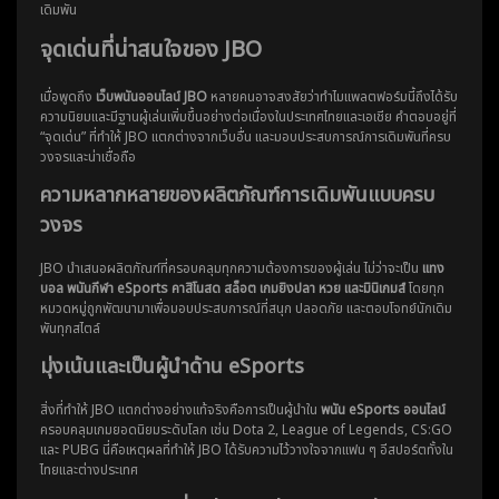
เดิมพัน
จุดเด่นที่น่าสนใจของ JBO
เมื่อพูดถึง
เว็บพนันออนไลน์ JBO
หลายคนอาจสงสัยว่าทำไมแพลตฟอร์มนี้ถึงได้รับ
ความนิยมและมีฐานผู้เล่นเพิ่มขึ้นอย่างต่อเนื่องในประเทศไทยและเอเชีย คำตอบอยู่ที่
“จุดเด่น” ที่ทำให้ JBO แตกต่างจากเว็บอื่น และมอบประสบการณ์การเดิมพันที่ครบ
วงจรและน่าเชื่อถือ
ความหลากหลายของผลิตภัณฑ์การเดิมพันแบบครบ
วงจร
JBO นำเสนอผลิตภัณฑ์ที่ครอบคลุมทุกความต้องการของผู้เล่น ไม่ว่าจะเป็น
แทง
บอล พนันกีฬา eSports คาสิโนสด สล็อต เกมยิงปลา หวย และมินิเกมส์
โดยทุก
หมวดหมู่ถูกพัฒนามาเพื่อมอบประสบการณ์ที่สนุก ปลอดภัย และตอบโจทย์นักเดิม
พันทุกสไตล์
มุ่งเน้นและเป็นผู้นำด้าน eSports
สิ่งที่ทำให้ JBO แตกต่างอย่างแท้จริงคือการเป็นผู้นำใน
พนัน eSports ออนไลน์
ครอบคลุมเกมยอดนิยมระดับโลก เช่น Dota 2, League of Legends, CS:GO
และ PUBG นี่คือเหตุผลที่ทำให้ JBO ได้รับความไว้วางใจจากแฟน ๆ อีสปอร์ตทั้งใน
ไทยและต่างประเทศ