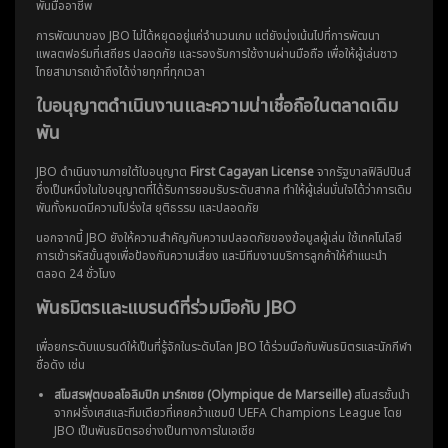
พันมืออาชีพ
การพัฒนาของ JBO ไม่ได้หยุดอยู่แค่จำนวนเกม แต่ยังมุ่งเน้นไปที่การพัฒนา
แพลตฟอร์มที่เสถียร ปลอดภัย และรองรับการใช้งานผ่านมือถือ เพื่อให้ผู้เล่นชาว
ไทยสามารถเข้าถึงได้ง่ายทุกที่ทุกเวลา
ใบอนุญาตดำเนินงานและความน่าเชื่อถือในตลาดเดิม
พัน
JBO ดำเนินงานภายใต้ใบอนุญาต
First Cagayan License
จากรัฐบาลฟิลิปปินส์
ซึ่งเป็นหนึ่งในใบอนุญาตที่ได้รับการยอมรับระดับสากล ทำให้ผู้เล่นมั่นใจได้ว่าการเดิม
พันทั้งหมดมีความโปร่งใส ยุติธรรม และปลอดภัย
นอกจากนี้ JBO ยังให้ความสำคัญกับความปลอดภัยของข้อมูลผู้เล่น ใช้เทคโนโลยี
การเข้ารหัสขั้นสูงเพื่อป้องกันความเสี่ยง และมีทีมงานบริการลูกค้าให้คำแนะนำ
ตลอด 24 ชั่วโมง
พันธมิตรและแบรนด์ที่ร่วมมือกับ JBO
เพื่อยกระดับแบรนด์ให้เป็นที่รู้จักในระดับโลก JBO ได้ร่วมมือกับพันธมิตรและนักกีฬา
ชื่อดัง เช่น
สโมสรฟุตบอลโอลิมปิก มาร์กเซย (Olympique de Marseille)
สโมสรชั้นนำ
จากฝรั่งเศสและทีมเดียวที่เคยคว้าแชมป์ UEFA Champions League โดย
JBO เป็นพันธมิตรอย่างเป็นทางการในเอเชีย