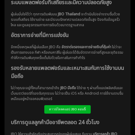
ระบบแพลตฟอร์มที่เสถียรและมีความปลอดภัยสูง
ผู้เล่นมั่นใจได้ว่า ทุกการเดิมพันบน
JBO Thailand
จะดำเนินไปอย่างราบรื่นด้วย
ระบบที่เสถียร ใช้งานง่าย และมีระบบรักษาความปลอดภัยขั้นสูง ป้องกันข้อมูลรั่ว
ไหล และดูแลธุรกรรมทางการเงินด้วยมาตรฐานสากล
อัตราการจ่ายที่มีการแข่งขัน
อีกหนึ่งเหตุผลที่ผู้เล่นเลือก JBO คือ
อัตราต่อรองและการจ่ายเงินที่คุ้มค่า
ไม่ว่าจะ
เป็นการแทงบอล กีฬา หรือเกมคาสิโน ผู้เล่นจะได้รับอัตราการจ่ายที่สูงและยุติธรรม
ทำให้การเดิมพันทุกครั้งเต็มไปด้วยโอกาสในการทำกำไร
รองรับหลายแพลตฟอร์มและเหมาะสมกับการใช้งานบน
มือถือ
ไม่ว่าคุณจะอยู่ที่ไหนก็สามารถเข้าถึง
JBO มือถือ
ได้ง่าย ๆ ผ่านทั้งแอปพลิเคชันและ
เว็บเบราว์เซอร์ที่รองรับทุกระบบ ไม่ว่าจะเป็น iOS หรือ Android การใช้งานราบรื่น
เหมือนอยู่หน้าจอคอมพิวเตอร์
ดาวน์โหลดแอป JBO ตอนนี้
บริการดูแลลูกค้ามืออาชีพตลอด 24 ชั่วโมง
JBO ให้ความสำคัญกับประสบการณ์ของผู้เล่นเสมอ ทีมงาน
บริการลูกค้า JBO