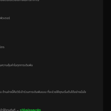
ุกครั้งเต็มไปด้วยโอกาสในการทำกำไร
มพิวเตอร์
มิตร
มความคุ้มค่าในทุกการเดิมพัน
้านล่างนี้คือวิธีเข้าร่วมการเดิมพันแบบ ที่จะช่วยให้คุณเริ่มต้นได้อย่างมั่นใจ
เข้าใช้งานทันที →
ดูวิธีสมัครสมาชิก