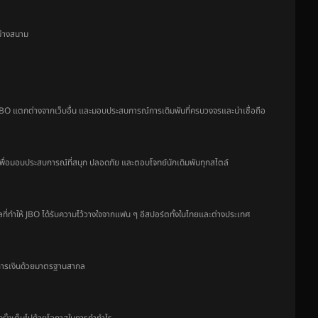
่ข้างสนาม
ห้ JBO แตกต่างจากเว็บอื่น และมอบประสบการณ์การเดิมพันที่ครบวงจรและน่าเชื่อถือ
ื่อมอบประสบการณ์ที่สนุก ปลอดภัย และตอบโจทย์นักเดิมพันทุกสไตล์
ทำให้ JBO ได้รับความไว้วางใจจากแฟน ๆ อีสปอร์ตทั้งในไทยและต่างประเทศ
างการเงินด้วยมาตรฐานสากล