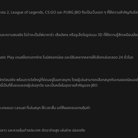
ta 2, League of Legends, CS:GO และ PUBG JBO ถือเป็นเว็บแรก ๆ ที่ให้ความสำคัญกับอีสปอร์ตใน
ความสมจริง ไม่ว่าจะเป็นไพ่บาคาร่า เสือมังกร หรือรูเล็ตในรูปแบบ 3D ที่ให้ความรู้สึกเหมือนนั่งอ
agmatic Play เกมสล็อตแตกง่าย โบนัสออกบ่อย และมีธีมหลากหลายให้เลือกเล่นตลอด 24 ชั่วโมง
ฟกต์สมจริง พร้อมรางวัลใหญ่ที่ซ่อนอยู่ในมหาสมุทร โดยผู้เล่นสามารถเลือกสนุกกับเกมยอดนิยมอย
นี้เป็นที่ชื่นชอบของผู้เล่นทุกวัย และเป็นหนึ่งในจุดขายสำคัญของ JBO
เกมแนว casual ที่เล่นสนุก ใช้เวลาสั้น แต่ให้ผลตอบแทนคุ้มค่า
ลาว และหวยหุ้นต่างประเทศ อัตราจ่ายสูง เล่นง่าย ปลอดภัย