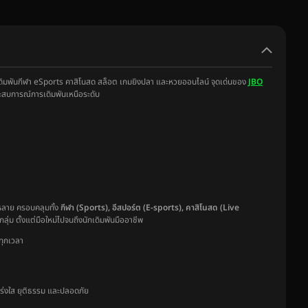
รเดิมพันกีฬา eSports คาสิโนสด สล็อต เกมยิงปลา และหวยออนไลน์ จุดเด่นของ
JBO
ประสบการณ์การเดิมพันเหนือระดับ
กหลาย ครอบคลุมทั้ง
กีฬา (Sports), อีสปอร์ต (E-sports), คาสิโนสด (Live
กลุ่ม ตั้งแต่มือใหม่ไปจนถึงนักเดิมพันมืออาชีพ
ทุกเวลา
โปร่งใส ยุติธรรม และปลอดภัย