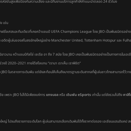
หัสขั้นสูงเพื่อป้องกันความเสี่ยง และมีทีมงานบริการลูกค้าให้คำแนะนำตลอด 24 ชั่วโมง
ัง เช่น
กฝรั่งเศสและทีมเดียวที่เคยคว้าแชมป์ UEFA Champions League โดย JBO เป็นพันธมิตรอย่าง
ะอดีตผู้เล่นของสโมสรยักษ์ใหญ่อย่าง Manchester United, Tottenham Hotspur และ Fulham
ตร์ยาวนาน คว้าแชมป์กัลโช่ เซเรีย อา ถึง 7 สมัย โดย JBO เคยเป็นพันธมิตรอย่างเป็นทางการในเอ
นช่วงปี 2020–2021 ภายใต้สโลแกน “เรามา เราเห็น เราพิชิต”
ง JBO ในตลาดการเดิมพัน แต่ยังสะท้อนให้เห็นถึงมาตรฐานระดับสากลที่ผู้เล่นชาวไทยสามารถไว้วางใ
ย เพราะ JBO ไม่ได้มีเพียงแค่การ
แทงบอล
หรือ
เดิมพัน eSports
เท่านั้น แต่ยังรวมไปถึง
คาสิโ
ก ลีกใหญ่ ไปจนถึงรายการระดับโลก ผู้เล่นสามารถเลือกเดิมพันได้ทั้งราคาต่อรอง เอเชียนแฮนดิแคป