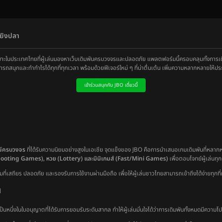
ยิงปลา
เฉพาะในประเทศไทยที่ผู้เล่นมองหาเว็บเดิมพันครบวงจรและปลอดภัย แพลตฟอร์มนี้ครอบคลุมทั้งกา
ามารถสนุกและทำกำไรได้ทุกที่ทุกเวลา พร้อมด้วยฟีเจอร์ใหม่ ๆ ที่น่าตื่นเต้น เพิ่มความหลากหลายให้
เข้าร่วมสนุกกับ JBO เดี๋ยวนี้
น์ครบวงจร
ที่ได้รับความนิยมอย่างสูงในเอเชีย จุดแข็งของ JBO คือการนำเสนอเกมเดิมพันที่หลา
 Shooting Games), หวย (Lottery) และมินิเกมส์ (Fast/Mini Games)
เพื่อตอบโจทย์ผู้เล่นทุก
่เสถียร ปลอดภัย และรองรับการใช้งานผ่านมือถือ เพื่อให้ผู้เล่นชาวไทยสามารถเข้าถึงได้ง่ายทุกที่
น
เป็นหนึ่งในใบอนุญาตที่ได้รับการยอมรับระดับสากล ทำให้ผู้เล่นมั่นใจได้ว่าการเดิมพันทั้งหมดมีความ