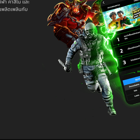
ีฬา คาสิโน และ
มเพลิดเพลินกับ