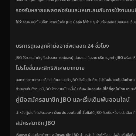
อีกหนึ่งเหตุผลที่ผู้เล่นเลือก JBO คือ
อัตราต่อรองและการจ่ายเงินที่คุ้มค่า
ไม่ว่าจะเป็
รองรับหลายแพลตฟอร์มและเหมาะสมกับการใช้งานบนม
ไม่ว่าคุณจะอยู่ที่ไหนก็สามารถเข้าถึง
JBO มือถือ
ได้ง่าย ๆ ผ่านทั้งแอปพลิเคชันและเว็บ
บริการดูแลลูกค้ามืออาชีพตลอด 24 ชั่วโมง
JBO ให้ความสำคัญกับประสบการณ์ของผู้เล่นเสมอ ทีมงาน
บริการลูกค้า JBO
พร้อมให้
โปรโมชั่นและสิทธิพิเศษมากมาย
นอกจากความครบเครื่องในด้านเกมแล้ว JBO ยังจัดเต็มด้วย
โปรโมชั่นและโบนัสพิเศษ
ด้วยจุดเด่นทั้งหมดนี้ JBO จึงกลายเป็นหนึ่งใน
เว็บพนันออนไลน์ที่ดีที่สุดในไทย
เหมาะส
คู่มือสมัครสมาชิก JBO และเริ่มเดิมพันออนไลน์
สำหรับผู้เล่นที่กำลังมองหา
เว็บพนันออนไลน์ที่เชื่อถือได้
JBO ถือเป็นหนึ่งในตัวเลือกที่
สมัครสมาชิก JBO
เริ่มแรก ผู้เล่นต้องทำการ
สมัครสมาชิก JBO
ผ่านหน้าเว็บไซต์หรือแอปพลิเคชันมือถือ ก