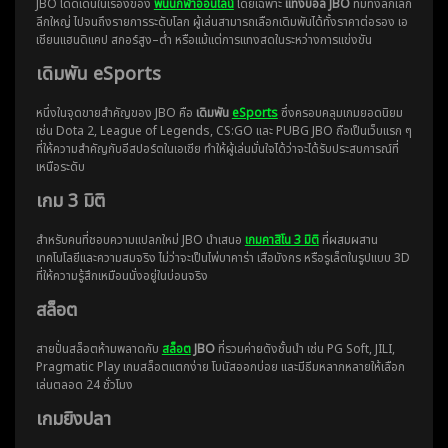
JBO โดดเด่นในเรื่องของ
พนันกีฬาออนไลน์
โดยเฉพาะ
แทงบอล JBO
ที่มีทั้งลีกเล็ก
ลีกใหญ่ ไปจนถึงรายการระดับโลก ผู้เล่นสามารถเลือกเดิมพันได้ทั้งราคาต่อรอง เอ
เชียนแฮนดิแคป สกอร์สูง–ต่ำ หรือแม้แต่การแทงสดในระหว่างการแข่งขัน
เดิมพัน eSports
หนึ่งในจุดขายสำคัญของ JBO คือ
เดิมพัน
eSports
ซึ่งครอบคลุมเกมยอดนิยม
เช่น Dota 2, League of Legends, CS:GO และ PUBG JBO ถือเป็นเว็บแรก ๆ
ที่ให้ความสำคัญกับอีสปอร์ตในเอเชีย ทำให้ผู้เล่นมั่นใจได้ว่าจะได้รับประสบการณ์ที่
เหนือระดับ
เกม 3 มิติ
สำหรับคนที่ชอบความแปลกใหม่ JBO นำเสนอ
เกมคาสิโน 3 มิติ
ที่ผสมผสาน
เทคโนโลยีและความสมจริง ไม่ว่าจะเป็นไพ่บาคาร่า เสือมังกร หรือรูเล็ตในรูปแบบ 3D
ที่ให้ความรู้สึกเหมือนนั่งอยู่ในบ่อนจริง
สล็อต
สายปั่นสล็อตห้ามพลาดกับ
สล็อต
JBO
ที่รวมค่ายดังชั้นนำ เช่น PG Soft, JILI,
Pragmatic Play เกมสล็อตแตกง่าย โบนัสออกบ่อย และมีธีมหลากหลายให้เลือก
เล่นตลอด 24 ชั่วโมง
เกมยิงปลา