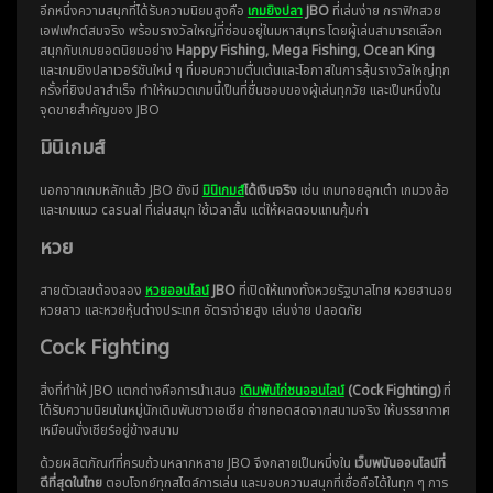
อีกหนึ่งความสนุกที่ได้รับความนิยมสูงคือ
เกมยิงปลา
JBO
ที่เล่นง่าย กราฟิกสวย
เอฟเฟกต์สมจริง พร้อมรางวัลใหญ่ที่ซ่อนอยู่ในมหาสมุทร โดยผู้เล่นสามารถเลือก
สนุกกับเกมยอดนิยมอย่าง
Happy Fishing, Mega Fishing, Ocean King
และเกมยิงปลาเวอร์ชันใหม่ ๆ ที่มอบความตื่นเต้นและโอกาสในการลุ้นรางวัลใหญ่ทุก
ครั้งที่ยิงปลาสำเร็จ ทำให้หมวดเกมนี้เป็นที่ชื่นชอบของผู้เล่นทุกวัย และเป็นหนึ่งใน
จุดขายสำคัญของ JBO
มินิเกมส์
นอกจากเกมหลักแล้ว JBO ยังมี
มินิเกมส์
ได้เงินจริง
เช่น เกมทอยลูกเต๋า เกมวงล้อ
และเกมแนว casual ที่เล่นสนุก ใช้เวลาสั้น แต่ให้ผลตอบแทนคุ้มค่า
หวย
สายตัวเลขต้องลอง
หวยออนไลน์
JBO
ที่เปิดให้แทงทั้งหวยรัฐบาลไทย หวยฮานอย
หวยลาว และหวยหุ้นต่างประเทศ อัตราจ่ายสูง เล่นง่าย ปลอดภัย
Cock Fighting
สิ่งที่ทำให้ JBO แตกต่างคือการนำเสนอ
เดิมพันไก่ชนออนไลน์
(Cock Fighting)
ที่
ได้รับความนิยมในหมู่นักเดิมพันชาวเอเชีย ถ่ายทอดสดจากสนามจริง ให้บรรยากาศ
เหมือนนั่งเชียร์อยู่ข้างสนาม
ด้วยผลิตภัณฑ์ที่ครบถ้วนหลากหลาย JBO จึงกลายเป็นหนึ่งใน
เว็บพนันออนไลน์ที่
ดีที่สุดในไทย
ตอบโจทย์ทุกสไตล์การเล่น และมอบความสนุกที่เชื่อถือได้ในทุก ๆ การ