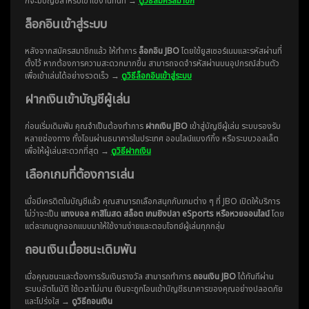
ก็จะมีบัญชีสำหรับเข้าใช้งานทันที →
ดูวิธีสมัครสมาชิก
ล็อกอินเข้าสู่ระบบ
หลังจากสมัครสมาชิกแล้ว ให้ทำการ
ล็อกอิน JBO
โดยใช้ยูสเซอร์เนมและรหัสผ่านที่
ตั้งไว้ หากต้องการความสะดวกมากขึ้น สามารถจดจำรหัสผ่านบนอุปกรณ์ส่วนตัว
เพื่อเข้าเล่นได้อย่างรวดเร็ว →
ดูวิธีล็อกอินเข้าสู่ระบบ
ฝากเงินเข้าบัญชีผู้เล่น
ก่อนเริ่มเดิมพัน คุณจำเป็นต้องทำการ
ฝากเงิน JBO
เข้าสู่บัญชีผู้เล่น ระบบรองรับ
หลายช่องทาง ทั้งโอนผ่านธนาคารในประเทศ ออนไลน์แบงก์กิ้ง หรือระบบวอลเล็ต
เพื่อให้ผู้เล่นสะดวกที่สุด →
ดูวิธีฝากเงิน
เลือกเกมที่ต้องการเล่น
เมื่อมีเครดิตในบัญชีแล้ว คุณสามารถเลือกสนุกกับเกมต่าง ๆ ที่ JBO เปิดให้บริการ
ไม่ว่าจะเป็น
แทงบอล คาสิโนสด สล็อต เกมยิงปลา eSports หรือหวยออนไลน์
โดย
แต่ละเกมถูกออกแบบมาให้ใช้งานง่ายและตอบโจทย์ผู้เล่นทุกกลุ่ม
ถอนเงินเมื่อชนะเดิมพัน
เมื่อคุณชนะและต้องการรับเงินรางวัล สามารถทำการ
ถอนเงิน JBO
ได้ทันทีผ่าน
ระบบอัตโนมัติ ใช้เวลาไม่นาน เงินจะถูกโอนเข้าบัญชีธนาคารของคุณอย่างปลอดภัย
และโปร่งใส →
ดูวิธีถอนเงิน