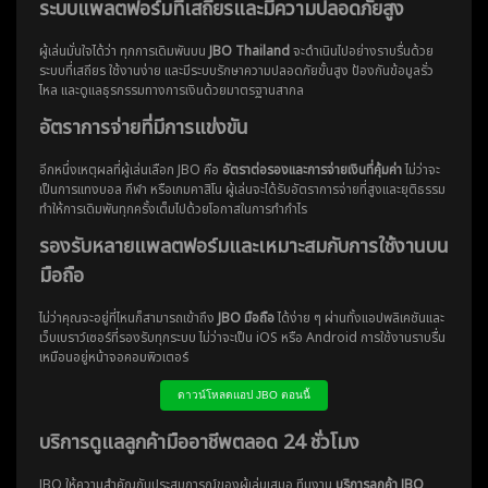
ระบบแพลตฟอร์มที่เสถียรและมีความปลอดภัยสูง
ผู้เล่นมั่นใจได้ว่า ทุกการเดิมพันบน
JBO Thailand
จะดำเนินไปอย่างราบรื่นด้วย
ระบบที่เสถียร ใช้งานง่าย และมีระบบรักษาความปลอดภัยขั้นสูง ป้องกันข้อมูลรั่ว
ไหล และดูแลธุรกรรมทางการเงินด้วยมาตรฐานสากล
อัตราการจ่ายที่มีการแข่งขัน
อีกหนึ่งเหตุผลที่ผู้เล่นเลือก JBO คือ
อัตราต่อรองและการจ่ายเงินที่คุ้มค่า
ไม่ว่าจะ
เป็นการแทงบอล กีฬา หรือเกมคาสิโน ผู้เล่นจะได้รับอัตราการจ่ายที่สูงและยุติธรรม
ทำให้การเดิมพันทุกครั้งเต็มไปด้วยโอกาสในการทำกำไร
รองรับหลายแพลตฟอร์มและเหมาะสมกับการใช้งานบน
มือถือ
ไม่ว่าคุณจะอยู่ที่ไหนก็สามารถเข้าถึง
JBO มือถือ
ได้ง่าย ๆ ผ่านทั้งแอปพลิเคชันและ
เว็บเบราว์เซอร์ที่รองรับทุกระบบ ไม่ว่าจะเป็น iOS หรือ Android การใช้งานราบรื่น
เหมือนอยู่หน้าจอคอมพิวเตอร์
ดาวน์โหลดแอป JBO ตอนนี้
บริการดูแลลูกค้ามืออาชีพตลอด 24 ชั่วโมง
JBO ให้ความสำคัญกับประสบการณ์ของผู้เล่นเสมอ ทีมงาน
บริการลูกค้า JBO