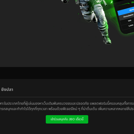
 ยิงปลา
เฉพาะในประเทศไทยที่ผู้เล่นมองหาเว็บเดิมพันครบวงจรและปลอดภัย แพลตฟอร์มนี้ครอบคลุมทั้งกา
ามารถสนุกและทำกำไรได้ทุกที่ทุกเวลา พร้อมด้วยฟีเจอร์ใหม่ ๆ ที่น่าตื่นเต้น เพิ่มความหลากหลายให้
เข้าร่วมสนุกกับ JBO เดี๋ยวนี้