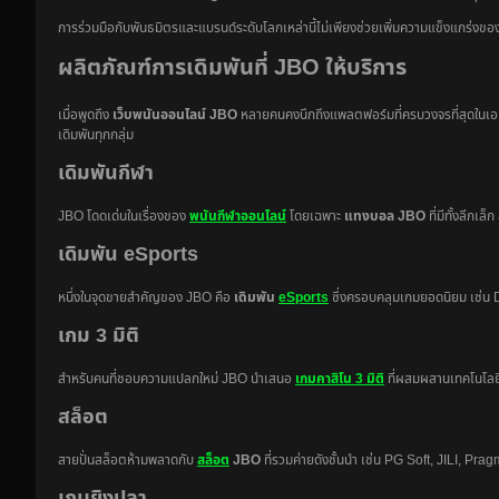
การร่วมมือกับพันธมิตรและแบรนด์ระดับโลกเหล่านี้ไม่เพียงช่วยเพิ่มความแข็งแกร่งขอ
ผลิตภัณฑ์การเดิมพันที่ JBO ให้บริการ
เมื่อพูดถึง
เว็บพนันออนไลน์ JBO
หลายคนคงนึกถึงแพลตฟอร์มที่ครบวงจรที่สุดในเอเช
เดิมพันทุกกลุ่ม
เดิมพันกีฬา
JBO โดดเด่นในเรื่องของ
พนันกีฬาออนไลน์
โดยเฉพาะ
แทงบอล JBO
ที่มีทั้งลีกเ
เดิมพัน eSports
หนึ่งในจุดขายสำคัญของ JBO คือ
เดิมพัน
eSports
ซึ่งครอบคลุมเกมยอดนิยม เช่น Do
เกม 3 มิติ
สำหรับคนที่ชอบความแปลกใหม่ JBO นำเสนอ
เกมคาสิโน 3 มิติ
ที่ผสมผสานเทคโนโลยีแล
สล็อต
สายปั่นสล็อตห้ามพลาดกับ
สล็อต
JBO
ที่รวมค่ายดังชั้นนำ เช่น PG Soft, JILI, P
เกมยิงปลา