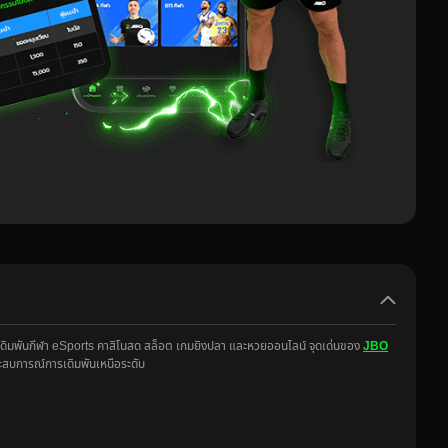
รเดิมพันกีฬา eSports คาสิโนสด สล็อต เกมยิงปลา และหวยออนไลน์ จุดเด่นของ
JBO
ประสบการณ์การเดิมพันเหนือระดับ