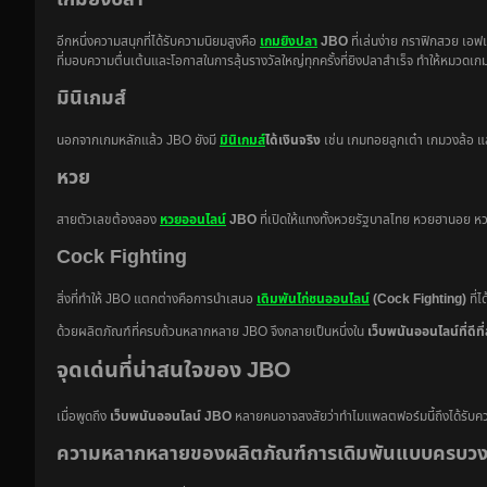
อีกหนึ่งความสนุกที่ได้รับความนิยมสูงคือ
เกมยิงปลา
JBO
ที่เล่นง่าย กราฟิกสวย เอฟ
ที่มอบความตื่นเต้นและโอกาสในการลุ้นรางวัลใหญ่ทุกครั้งที่ยิงปลาสำเร็จ ทำให้หมวดเกม
มินิเกมส์
นอกจากเกมหลักแล้ว JBO ยังมี
มินิเกมส์
ได้เงินจริง
เช่น เกมทอยลูกเต๋า เกมวงล้อ แล
หวย
สายตัวเลขต้องลอง
หวยออนไลน์
JBO
ที่เปิดให้แทงทั้งหวยรัฐบาลไทย หวยฮานอย หว
Cock Fighting
สิ่งที่ทำให้ JBO แตกต่างคือการนำเสนอ
เดิมพันไก่ชนออนไลน์
(Cock Fighting)
ที่
ด้วยผลิตภัณฑ์ที่ครบถ้วนหลากหลาย JBO จึงกลายเป็นหนึ่งใน
เว็บพนันออนไลน์ที่ดีที
จุดเด่นที่น่าสนใจของ JBO
เมื่อพูดถึง
เว็บพนันออนไลน์ JBO
หลายคนอาจสงสัยว่าทำไมแพลตฟอร์มนี้ถึงได้รับความน
ความหลากหลายของผลิตภัณฑ์การเดิมพันแบบครบว