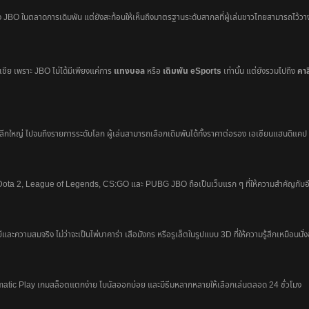
ง JBO ในตลาดการเดิมพัน แต่ยังสะท้อนให้เห็นถึงมาตรฐานระดับสากลที่ผู้เล่นชาวไทยสามารถไว้วาง
ีย เพราะ JBO ไม่ได้มีเพียงแค่การ
แทงบอล
หรือ
เดิมพัน eSports
เท่านั้น แต่ยังรวมไปถึง
คาส
ล็ก ลีกใหญ่ ไปจนถึงรายการระดับโลก ผู้เล่นสามารถเลือกเดิมพันได้ทั้งราคาต่อรอง เอเชียนแฮนดิแ
ta 2, League of Legends, CS:GO และ PUBG JBO ถือเป็นเว็บแรก ๆ ที่ให้ความสำคัญกับอีสปอร์ต
ะความสมจริง ไม่ว่าจะเป็นไพ่บาคาร่า เสือมังกร หรือรูเล็ตในรูปแบบ 3D ที่ให้ความรู้สึกเหมือนนั่งอ
ragmatic Play เกมสล็อตแตกง่าย โบนัสออกบ่อย และมีธีมหลากหลายให้เลือกเล่นตลอด 24 ชั่วโมง