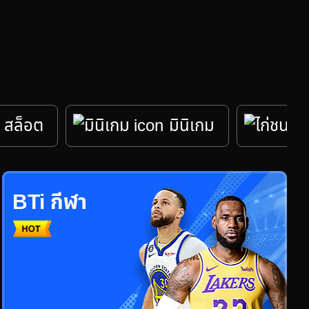
สล็อต
มินิเกม
BTi กีฬา
I