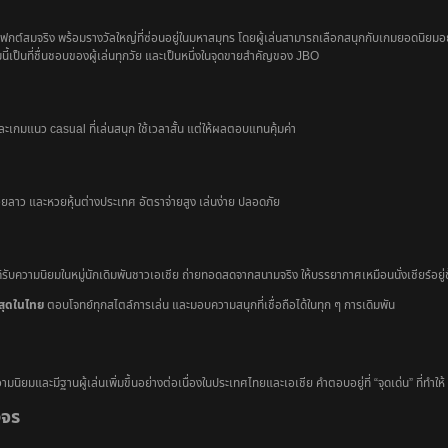
เฟกต์สมจริง พร้อมรางวัลใหญ่ที่ซ่อนอยู่ในมหาสมุทร โดยผู้เล่นสามารถเลือกสนุกกับเกมยอดนิยมอ
นี้เป็นที่ชื่นชอบของผู้เล่นทุกวัย และเป็นหนึ่งในจุดขายสำคัญของ JBO
ะเกมแนว casual ที่เล่นสนุก ใช้เวลาสั้น แต่ให้ผลตอบแทนคุ้มค่า
ยลาว และหวยหุ้นต่างประเทศ อัตราจ่ายสูง เล่นง่าย ปลอดภัย
ได้รับความนิยมในหมู่นักเดิมพันชาวเอเชีย ถ่ายทอดสดจากสนามจริง ให้บรรยากาศเหมือนนั่งเชียร์อยู
่สุดในไทย
ตอบโจทย์ทุกสไตล์การเล่น และมอบความสนุกที่เชื่อถือได้ในทุก ๆ การเดิมพัน
ิยมและมีฐานผู้เล่นเพิ่มขึ้นอย่างต่อเนื่องในประเทศไทยและเอเชีย คำตอบอยู่ที่ “จุดเด่น” ที่ทำ
งจร