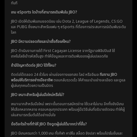
ทันที
เกม eSports ใดบ้างที่สามารถเดิมพันใน JBO?
JBO เปิดให้เดิมพันเกมยอดนิยม เช่น Dota 2, League of Legends, CS:GO
และ PUBG ซึ่งเหมาะสำหรับแฟน ๆ eSports ที่ต้องการประสบการณ์เดิมพันระดับ
โลก
JBO มีความปลอดภัยและน่าเชื่อถือแค่ไหน?
JBO ดำเนินงานภายใต้ First Cagayan License จากรัฐบาลฟิลิปปินส์ ใช้
เทคโนโลยีเข้ารหัสขั้นสูง ทำให้ข้อมูลและการเดิมพันของผู้เล่นปลอดภัย
ถ้ามีปัญหาติดต่อ JBO ได้ที่ไหน?
ติดต่อได้ตลอด 24 ชั่วโมง ผ่านช่องทางแชทสด ไลน์ หรืออีเมล
ทีมงาน JBO
พร้อมให้บริการอย่างมืออาชีพ
ตอบกลับรวดเร็ว ให้คำแนะนำอย่างละเอียด และดูแล
ผู้เล่นทุกคนด้วยความเป็นมิตร
JBO เหมาะสำหรับผู้เล่นมือใหม่หรือไม่?
เหมาะมากสำหรับมือใหม่ เพราะขั้นตอนการสมัครง่าย ใช้เวลาไม่นาน อีกทั้งยังมีเกม
ให้เลือกหลากหลาย ครอบคลุมทุกประเภท พร้อมคู่มือวิธีเล่นที่อธิบายชัดเจน ทำให้ผู้
เล่นสามารถเริ่มต้นได้อย่างมั่นใจ
ข้อดีอะไรบ้างที่ทำให้ JBO ดึงดูดผู้เล่นได้มากกว่าที่อื่น?
JBO มีเกมครบกว่า 1,000 เกม ทั้งกีฬา คาสิโน สล็อต ยิงปลา พร้อมโปรโมชั่นและ