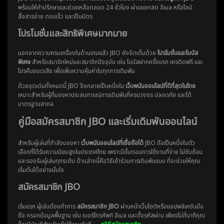
พร้อมให้คำปรึกษาและช่วยเหลือตลอด 24 ชั่วโมง ผ่านแชทสด อีเมล หรือไลน์
สื่อสารง่าย ตอบเร็ว และเป็นมิตร
โปรโมชั่นและสิทธิพิเศษมากมาย
นอกจากความครบเครื่องในด้านเกมแล้ว JBO ยังจัดเต็มด้วย
โปรโมชั่นและโบนัส
พิเศษ
สำหรับสมาชิกใหม่และสมาชิกปัจจุบัน เช่น โบนัสฝากครั้งแรก เครดิตฟรี และ
โปรคืนยอดเสีย เพื่อเพิ่มความคุ้มค่าในทุกการเดิมพัน
ด้วยจุดเด่นทั้งหมดนี้ JBO จึงกลายเป็นหนึ่งใน
เว็บพนันออนไลน์ที่ดีที่สุดในไทย
เหมาะสำหรับผู้ที่มองหาประสบการณ์การเดิมพันที่ครบวงจร ปลอดภัย และได้
มาตรฐานสากล
คู่มือสมัครสมาชิก JBO และเริ่มเดิมพันออนไลน์
สำหรับผู้เล่นที่กำลังมองหา
เว็บพนันออนไลน์ที่เชื่อถือได้
JBO ถือเป็นหนึ่งในตัว
เลือกที่ได้รับความนิยมสูงในประเทศไทย เพราะมีขั้นตอนการใช้งานที่ง่าย ไม่ซับซ้อน
และรองรับผู้เล่นทุกระดับ ด้านล่างนี้คือวิธีเข้าร่วมการเดิมพันแบบ ที่จะช่วยให้คุณ
เริ่มต้นได้อย่างมั่นใจ
สมัครสมาชิก JBO
เริ่มแรก ผู้เล่นต้องทำการ
สมัครสมาชิก JBO
ผ่านหน้าเว็บไซต์หรือแอปพลิเคชันมือ
ถือ กรอกข้อมูลพื้นฐาน เช่น เบอร์โทรศัพท์ อีเมล และตั้งรหัสผ่าน เพียงไม่กี่นาทีคุณ