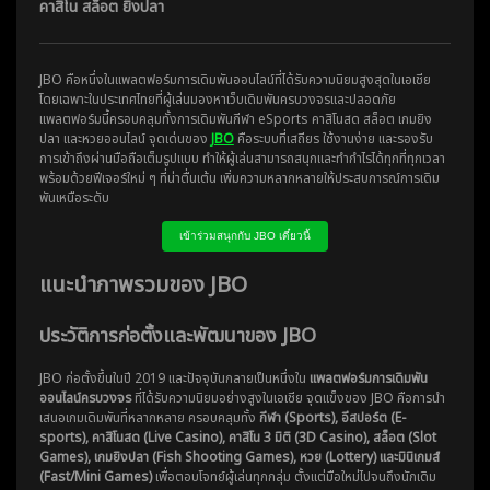
คาสิโน สล็อต ยิงปลา
JBO คือหนึ่งในแพลตฟอร์มการเดิมพันออนไลน์ที่ได้รับความนิยมสูงสุดในเอเชีย
โดยเฉพาะในประเทศไทยที่ผู้เล่นมองหาเว็บเดิมพันครบวงจรและปลอดภัย
แพลตฟอร์มนี้ครอบคลุมทั้งการเดิมพันกีฬา eSports คาสิโนสด สล็อต เกมยิง
ปลา และหวยออนไลน์ จุดเด่นของ
JBO
คือระบบที่เสถียร ใช้งานง่าย และรองรับ
การเข้าถึงผ่านมือถือเต็มรูปแบบ ทำให้ผู้เล่นสามารถสนุกและทำกำไรได้ทุกที่ทุกเวลา
พร้อมด้วยฟีเจอร์ใหม่ ๆ ที่น่าตื่นเต้น เพิ่มความหลากหลายให้ประสบการณ์การเดิม
พันเหนือระดับ
เข้าร่วมสนุกกับ JBO เดี๋ยวนี้
แนะนำภาพรวมของ JBO
ประวัติการก่อตั้งและพัฒนาของ JBO
JBO ก่อตั้งขึ้นในปี 2019 และปัจจุบันกลายเป็นหนึ่งใน
แพลตฟอร์มการเดิมพัน
ออนไลน์ครบวงจร
ที่ได้รับความนิยมอย่างสูงในเอเชีย จุดแข็งของ JBO คือการนำ
เสนอเกมเดิมพันที่หลากหลาย ครอบคลุมทั้ง
กีฬา (Sports), อีสปอร์ต (E-
sports), คาสิโนสด (Live Casino), คาสิโน 3 มิติ (3D Casino), สล็อต (Slot
Games), เกมยิงปลา (Fish Shooting Games), หวย (Lottery) และมินิเกมส์
(Fast/Mini Games)
เพื่อตอบโจทย์ผู้เล่นทุกกลุ่ม ตั้งแต่มือใหม่ไปจนถึงนักเดิม