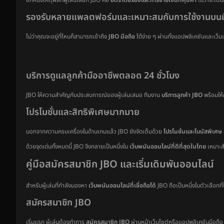
อีกหนึ่งเหตุผลที่ผู้เล่นเลือก JBO คือ
อัตราต่อรองและการจ่ายเงินที่คุ้มค่า
ไม่ว่าจะเป็
รองรับหลายแพลตฟอร์มและเหมาะสมกับการใช้งานบนม
ไม่ว่าคุณจะอยู่ที่ไหนก็สามารถเข้าถึง
JBO มือถือ
ได้ง่าย ๆ ผ่านทั้งแอปพลิเคชันและเว็บ
บริการดูแลลูกค้ามืออาชีพตลอด 24 ชั่วโมง
JBO ให้ความสำคัญกับประสบการณ์ของผู้เล่นเสมอ ทีมงาน
บริการลูกค้า JBO
พร้อมให้
โปรโมชั่นและสิทธิพิเศษมากมาย
นอกจากความครบเครื่องในด้านเกมแล้ว JBO ยังจัดเต็มด้วย
โปรโมชั่นและโบนัสพิเศษ
ด้วยจุดเด่นทั้งหมดนี้ JBO จึงกลายเป็นหนึ่งใน
เว็บพนันออนไลน์ที่ดีที่สุดในไทย
เหมาะส
คู่มือสมัครสมาชิก JBO และเริ่มเดิมพันออนไลน์
สำหรับผู้เล่นที่กำลังมองหา
เว็บพนันออนไลน์ที่เชื่อถือได้
JBO ถือเป็นหนึ่งในตัวเลือกที่
สมัครสมาชิก JBO
เริ่มแรก ผู้เล่นต้องทำการ
สมัครสมาชิก JBO
ผ่านหน้าเว็บไซต์หรือแอปพลิเคชันมือถือ ก