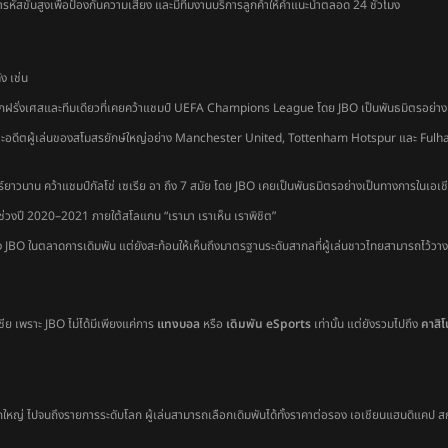
หัสขั้นสูงเพื่อป้องกันความเสี่ยง และมีทีมงานบริการลูกค้าให้คำแนะนำตลอด 24 ชั่วโมง
ัง เช่น
กฝรั่งเศสและทีมเดียวที่เคยคว้าแชมป์ UEFA Champions League โดย JBO เป็นพันธมิตรอย่าง
ะอดีตผู้เล่นของสโมสรยักษ์ใหญ่อย่าง Manchester United, Tottenham Hotspur และ Fulham
ตร์ยาวนาน คว้าแชมป์กัลโช่ เซเรีย อา ถึง 7 สมัย โดย JBO เคยเป็นพันธมิตรอย่างเป็นทางการในเอ
นช่วงปี 2020–2021 ภายใต้สโลแกน “เรามา เราเห็น เราพิชิต”
ง JBO ในตลาดการเดิมพัน แต่ยังสะท้อนให้เห็นถึงมาตรฐานระดับสากลที่ผู้เล่นชาวไทยสามารถไว้วางใ
ย เพราะ JBO ไม่ได้มีเพียงแค่การ
แทงบอล
หรือ
เดิมพัน eSports
เท่านั้น แต่ยังรวมไปถึง
คาสิโ
ก ลีกใหญ่ ไปจนถึงรายการระดับโลก ผู้เล่นสามารถเลือกเดิมพันได้ทั้งราคาต่อรอง เอเชียนแฮนดิแคป