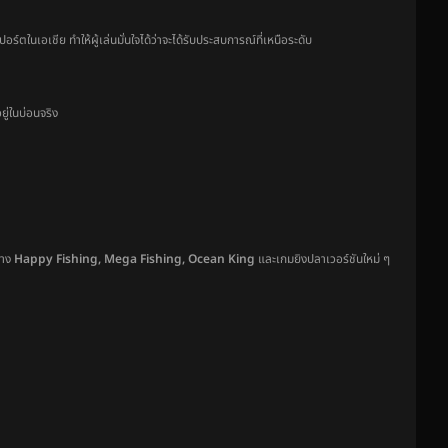
เอเชีย ทำให้ผู้เล่นมั่นใจได้ว่าจะได้รับประสบการณ์ที่เหนือระดับ
ยู่ในบ่อนจริง
่าง
Happy Fishing, Mega Fishing, Ocean King
และเกมยิงปลาเวอร์ชันใหม่ ๆ