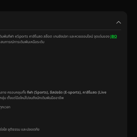
รเดิมพันกีฬา eSports คาสิโนสด สล็อต เกมยิงปลา และหวยออนไลน์ จุดเด่นของ
JBO
ประสบการณ์การเดิมพันเหนือระดับ
กหลาย ครอบคลุมทั้ง
กีฬา (Sports), อีสปอร์ต (E-sports), คาสิโนสด (Live
กลุ่ม ตั้งแต่มือใหม่ไปจนถึงนักเดิมพันมืออาชีพ
ทุกเวลา
โปร่งใส ยุติธรรม และปลอดภัย