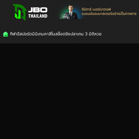
ดิมิทาร์ เบอร์บาตอฟ

แบรนด์แอมบาสเดอร์อย่างเป็นทางการ
กีฬา
อีสปอร์ต
มินิเกม
คาสิโน
สล็อต
ยิงปลา
เกม 3 มิติ
หวย