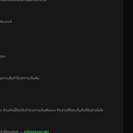
ุกครั้งเต็มไปด้วยโอกาสในการทำกำไร
มพิวเตอร์
มิตร
มความคุ้มค่าในทุกการเดิมพัน
้านล่างนี้คือวิธีเข้าร่วมการเดิมพันแบบ ที่จะช่วยให้คุณเริ่มต้นได้อย่างมั่นใจ
เข้าใช้งานทันที →
ดูวิธีสมัครสมาชิก