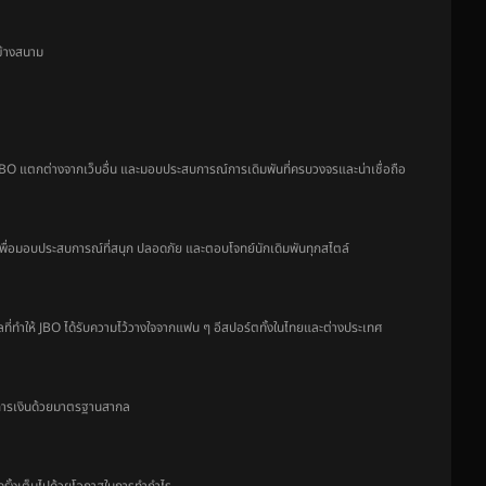
่ข้างสนาม
ห้ JBO แตกต่างจากเว็บอื่น และมอบประสบการณ์การเดิมพันที่ครบวงจรและน่าเชื่อถือ
ื่อมอบประสบการณ์ที่สนุก ปลอดภัย และตอบโจทย์นักเดิมพันทุกสไตล์
ทำให้ JBO ได้รับความไว้วางใจจากแฟน ๆ อีสปอร์ตทั้งในไทยและต่างประเทศ
างการเงินด้วยมาตรฐานสากล