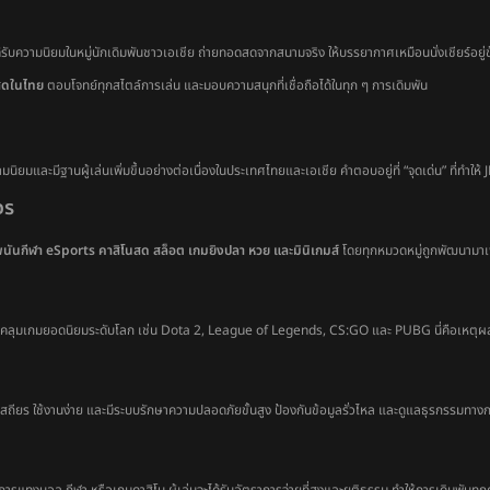
ด้รับความนิยมในหมู่นักเดิมพันชาวเอเชีย ถ่ายทอดสดจากสนามจริง ให้บรรยากาศเหมือนนั่งเชียร์อยู
่สุดในไทย
ตอบโจทย์ทุกสไตล์การเล่น และมอบความสนุกที่เชื่อถือได้ในทุก ๆ การเดิมพัน
ยมและมีฐานผู้เล่นเพิ่มขึ้นอย่างต่อเนื่องในประเทศไทยและเอเชีย คำตอบอยู่ที่ “จุดเด่น” ที่ทำใ
จร
ันกีฬา eSports คาสิโนสด สล็อต เกมยิงปลา หวย และมินิเกมส์
โดยทุกหมวดหมู่ถูกพัฒนามาเพ
ลุมเกมยอดนิยมระดับโลก เช่น Dota 2, League of Legends, CS:GO และ PUBG นี่คือเหตุผลที่
่เสถียร ใช้งานง่าย และมีระบบรักษาความปลอดภัยขั้นสูง ป้องกันข้อมูลรั่วไหล และดูแลธุรกรรมท