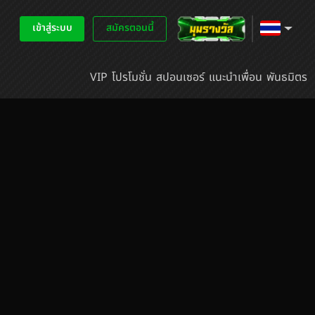
เข้าสู่ระบบ
สมัครตอนนี้
VIP
โปรโมชั่น
สปอนเซอร์
แนะนำเพื่อน
พันธมิตร