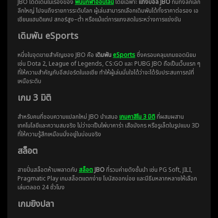
JBO โดดเด่นในเรื่องของ
พนันกีฬาออนไลน์
โดยเฉพาะ
แทงบอล JBO
ที่มีทั้งลีกเล็ก
ลีกใหญ่ ไปจนถึงรายการระดับโลก ผู้เล่นสามารถเลือกเดิมพันได้ทั้งราคาต่อรอง เอ
เชียนแฮนดิแคป สกอร์สูง–ต่ำ หรือแม้แต่การแทงสดในระหว่างการแข่งขัน
เดิมพัน eSports
หนึ่งในจุดขายสำคัญของ JBO คือ
เดิมพัน
eSports
ซึ่งครอบคลุมเกมยอดนิยม
เช่น Dota 2, League of Legends, CS:GO และ PUBG JBO ถือเป็นเว็บแรก ๆ
ที่ให้ความสำคัญกับอีสปอร์ตในเอเชีย ทำให้ผู้เล่นมั่นใจได้ว่าจะได้รับประสบการณ์ที่
เหนือระดับ
เกม 3 มิติ
สำหรับคนที่ชอบความแปลกใหม่ JBO นำเสนอ
เกมคาสิโน 3 มิติ
ที่ผสมผสาน
เทคโนโลยีและความสมจริง ไม่ว่าจะเป็นไพ่บาคาร่า เสือมังกร หรือรูเล็ตในรูปแบบ 3D
ที่ให้ความรู้สึกเหมือนนั่งอยู่ในบ่อนจริง
สล็อต
สายปั่นสล็อตห้ามพลาดกับ
สล็อต
JBO
ที่รวมค่ายดังชั้นนำ เช่น PG Soft, JILI,
Pragmatic Play เกมสล็อตแตกง่าย โบนัสออกบ่อย และมีธีมหลากหลายให้เลือก
เล่นตลอด 24 ชั่วโมง
เกมยิงปลา