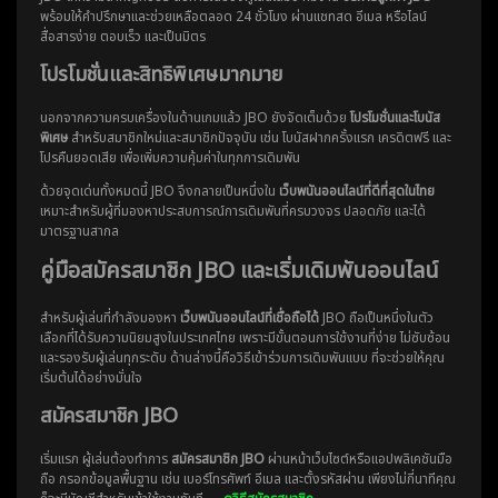
พร้อมให้คำปรึกษาและช่วยเหลือตลอด 24 ชั่วโมง ผ่านแชทสด อีเมล หรือไลน์
สื่อสารง่าย ตอบเร็ว และเป็นมิตร
โปรโมชั่นและสิทธิพิเศษมากมาย
นอกจากความครบเครื่องในด้านเกมแล้ว JBO ยังจัดเต็มด้วย
โปรโมชั่นและโบนัส
พิเศษ
สำหรับสมาชิกใหม่และสมาชิกปัจจุบัน เช่น โบนัสฝากครั้งแรก เครดิตฟรี และ
โปรคืนยอดเสีย เพื่อเพิ่มความคุ้มค่าในทุกการเดิมพัน
ด้วยจุดเด่นทั้งหมดนี้ JBO จึงกลายเป็นหนึ่งใน
เว็บพนันออนไลน์ที่ดีที่สุดในไทย
เหมาะสำหรับผู้ที่มองหาประสบการณ์การเดิมพันที่ครบวงจร ปลอดภัย และได้
มาตรฐานสากล
คู่มือสมัครสมาชิก JBO และเริ่มเดิมพันออนไลน์
สำหรับผู้เล่นที่กำลังมองหา
เว็บพนันออนไลน์ที่เชื่อถือได้
JBO ถือเป็นหนึ่งในตัว
เลือกที่ได้รับความนิยมสูงในประเทศไทย เพราะมีขั้นตอนการใช้งานที่ง่าย ไม่ซับซ้อน
และรองรับผู้เล่นทุกระดับ ด้านล่างนี้คือวิธีเข้าร่วมการเดิมพันแบบ ที่จะช่วยให้คุณ
เริ่มต้นได้อย่างมั่นใจ
สมัครสมาชิก JBO
เริ่มแรก ผู้เล่นต้องทำการ
สมัครสมาชิก JBO
ผ่านหน้าเว็บไซต์หรือแอปพลิเคชันมือ
ถือ กรอกข้อมูลพื้นฐาน เช่น เบอร์โทรศัพท์ อีเมล และตั้งรหัสผ่าน เพียงไม่กี่นาทีคุณ